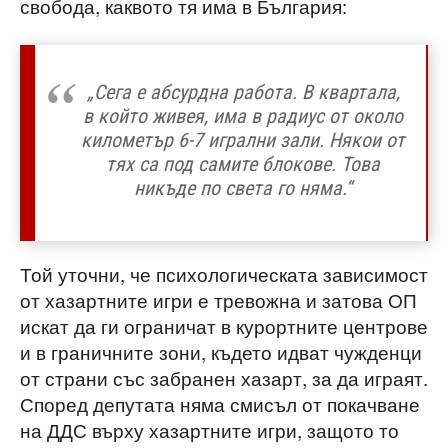
свобода, каквото тя има в България:
„Сега е абсурдна работа. В квартала,
в който живея, има в радиус от около
километър 6-7 игрални зали. Някои от
тях са под самите блокове. Това
никъде по света го няма.“
Той уточни, че психологическата зависимост
от хазартните игри е тревожна и затова ОП
искат да ги ограничат в курортните центрове
и в граничните зони, където идват чужденци
от страни със забранен хазарт, за да играят.
Според депутата няма смисъл от покачване
на ДДС върху хазартните игри, защото то