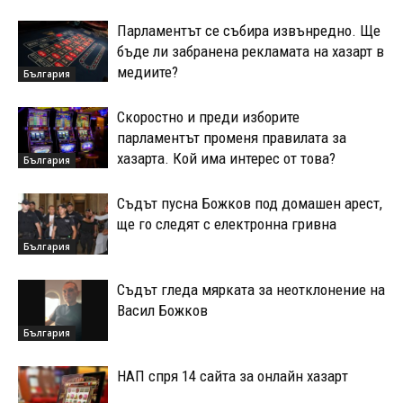
Парламентът се събира извънредно. Ще
бъде ли забранена рекламата на хазарт в
медиите?
България
Скоростно и преди изборите
парламентът променя правилата за
хазарта. Кой има интерес от това?
България
Съдът пусна Божков под домашен арест,
ще го следят с електронна гривна
България
Съдът гледа мярката за неотклонение на
Васил Божков
България
HAΠ cпpя 14 caйтa зa oнлaйн xaзapт