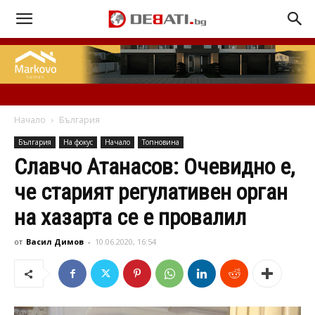
Начало
България
България
На фокус
Начало
Топновина
Славчо Атанасов: Очевидно е,
че старият регулативен орган
на хазарта се е провалил
от
Васил Димов
-
10.06.2020, 16:54