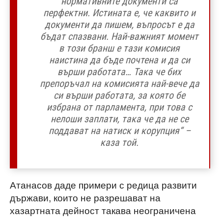
нормативните документи са
перфектни. Истината е, че каквито и
документи да пишем, въпросът е да
бъдат спазвани. Най-важният момент
в този бранш е тази комисия
наистина да бъде почтена и да си
върши работата… Така че бих
препоръчал на комисията най-вече да
си върши работата, за която бе
избрана от парламента, при това с
нелоши заплати, така че да не се
поддават на натиск и корупция“ –
каза той.
Атанасов даде примери с редица развити
държави, които не разрешават на
хазартната дейност такава неограничена