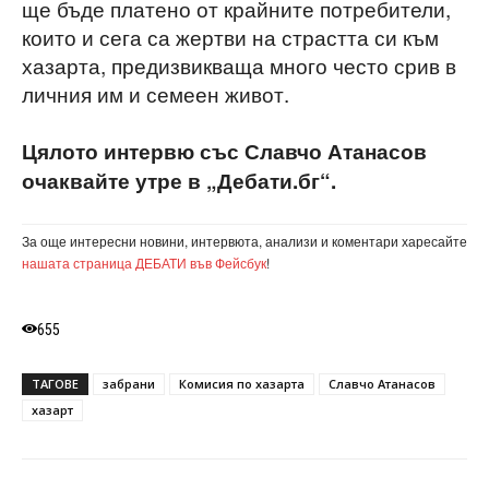
ще бъде платено от крайните потребители,
които и сега са жертви на страстта си към
хазарта, предизвикваща много често срив в
личния им и семеен живот.
Цялото интервю със Славчо Атанасов
очаквайте утре в „Дебати.бг“.
За още интересни новини, интервюта, анализи и коментари харесайте
нашата страница ДЕБАТИ във Фейсбук
!
655
ТАГОВЕ
забрани
Комисия по хазарта
Славчо Атанасов
хазарт