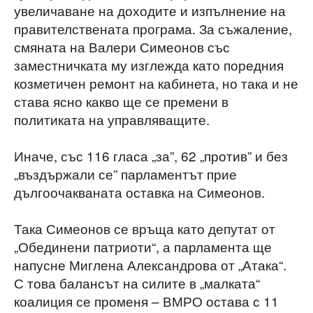
увеличаване на доходите и изпълнение на
правителствената програма. За съжаление,
смяната на Валери Симеонов със
заместничката му изглежда като поредния
козметичен ремонт на кабинета, но така и не
става ясно какво ще се премени в
политиката на управляващите.
Иначе, със 116 гласа „за”, 62 „против” и без
„въздържали се” парламентът прие
дългоочакваната оставка на Симеонов.
Така Симеонов се връща като депутат от
„Обединени патриоти“, а парламента ще
напусне Миглена Александрова от „Атака“.
С това балансът на силите в „малката“
коалиция се променя – ВМРО остава с 11