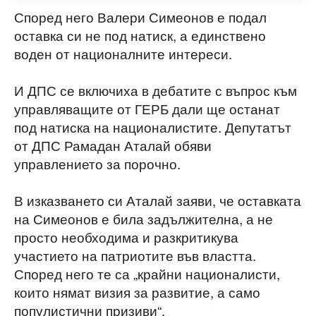
Според него Валери Симеонов е подал
оставка си не под натиск, а единствено
воден от националните интереси.
И ДПС се включиха в дебатите с въпрос към
управляващите от ГЕРБ дали ще останат
под натиска на националистите. Депутатът
от ДПС Рамадан Аталай обяви
управлението за порочно.
В изказването си Аталай заяви, че оставката
на Симеонов е била задължителна, а не
просто необходима и разкритикува
участието на патриотите във властта.
Според него те са „крайни националисти,
които нямат визия за развитие, а само
популистични призиви“.