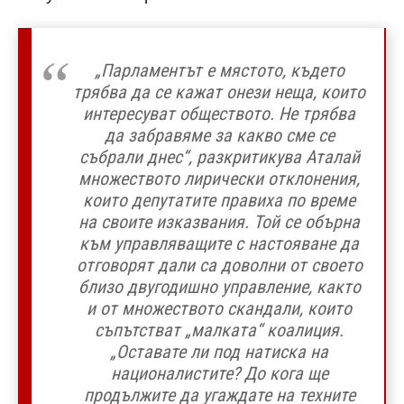
„Парламентът е мястото, където
трябва да се кажат онези неща, които
интересуват обществото. Не трябва
да забравяме за какво сме се
събрали днес“, разкритикува Аталай
множеството лирически отклонения,
които депутатите правиха по време
на своите изказвания. Той се обърна
към управляващите с настояване да
отговорят дали са доволни от своето
близо двугодишно управление, както
и от множеството скандали, които
съпътстват „малката“ коалиция.
„Оставате ли под натиска на
националистите? До кога ще
продължите да угаждате на техните