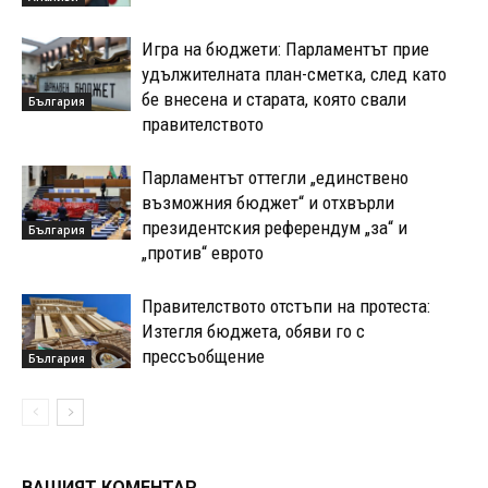
Игра на бюджети: Парламентът прие
удължителната план-сметка, след като
бе внесена и старата, която свали
България
правителството
Парламентът оттегли „единствено
възможния бюджет“ и отхвърли
президентския референдум „за“ и
България
„против“ еврото
Правителството отстъпи на протеста:
Изтегля бюджета, обяви го с
прессъобщение
България
ВАШИЯТ КОМЕНТАР