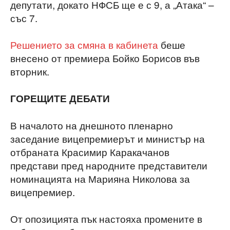
депутати, докато НФСБ ще е с 9, а „Атака“ –
със 7.
Решението за смяна в кабинета
беше
внесено от премиера Бойко Борисов във
вторник.
ГОРЕЩИТЕ ДЕБАТИ
В началото на днешното пленарно
заседание вицепремиерът и министър на
отбраната Красимир Каракачанов
представи пред народните представители
номинацията на Марияна Николова за
вицепремиер.
От опозицията пък настояха промените в