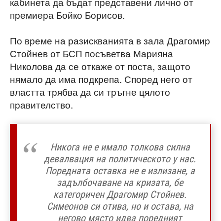
кабинета да бъдат представени лично от
премиера Бойко Борисов.
По време на разискванията в зала Драгомир
Стойнев от БСП посъветва Марияна
Николова да се откаже от поста, защото
нямало да има подкрепа. Според него от
властта трябва да си тръгне цялото
правителство.
Никога не е имало толкова силна
девалвация на политическото у нас.
Поредната оставка не е излизане, а
задълбочаване на кризата, бе
категоричен Драгомир Стойнев.
Симеонов си отива, но и остава, на
негово място идва поредният