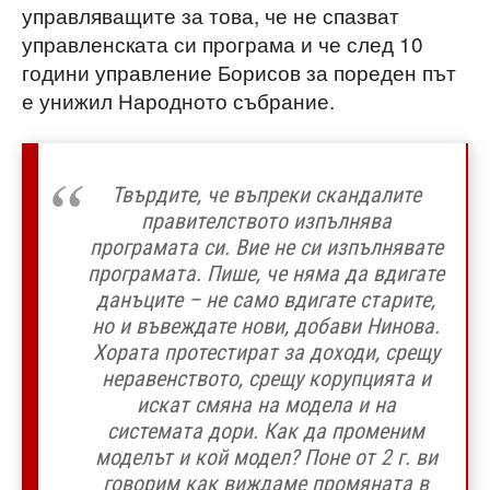
управляващите за това, че не спазват
управленската си програма и че след 10
години управление Борисов за пореден път
е унижил Народното събрание.
Твърдите, че въпреки скандалите
правителството изпълнява
програмата си. Вие не си изпълнявате
програмата. Пише, че няма да вдигате
данъците – не само вдигате старите,
но и въвеждате нови, добави Нинова.
Хората протестират за доходи, срещу
неравенството, срещу корупцията и
искат смяна на модела и на
системата дори. Как да променим
моделът и кой модел? Поне от 2 г. ви
говорим как виждаме промяната в