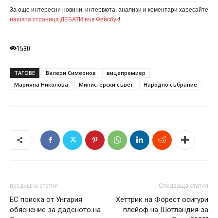
За още интересни новини, интервюта, анализи и коментари харесайте
нашата страница ДЕБАТИ във Фейсбук
!
1530
ТАГОВЕ
Валери Симеонов
вицепремиер
Марияна Николова
Министерски съвет
Народно събрание
предишна статия
Следваща статия
ЕС поиска от Унгария
Хеттрик на Форест осигури
обяснение за даденото на
плейоф на Шотландия за