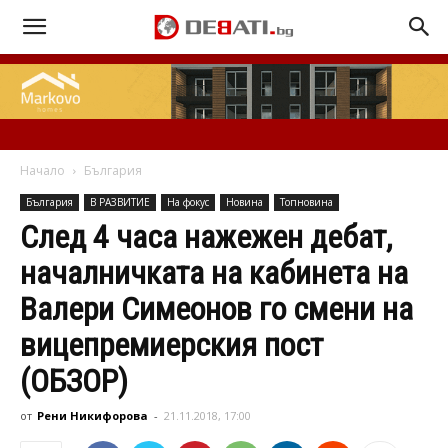
Начало
България
България
В РАЗВИТИЕ
На фокус
Новина
Топновина
След 4 часа нажежен дебат,
началничката на кабинета на
Валери Симеонов го смени на
вицепремиерския пост
(ОБЗОР)
от
Рени Никифорова
-
21.11.2018, 17:00