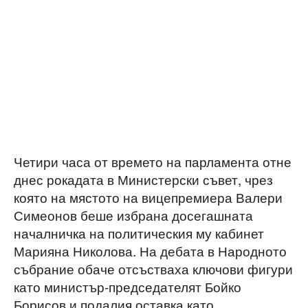
Четири часа от времето на парламента отне
днес рокадата в Министерски съвет, чрез
която на мястото на вицепремиера Валери
Симеонов беше избрана досегашната
началничка на политическия му кабинет
Марияна Николова. На дебата в Народното
събрание обаче отсъстваха ключови фигури
като министър-председателят Бойко
Борисов и подалия оставка като