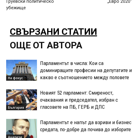
Груевски политическо
„Евро 2020“
убежище
СВЪРЗАНИ СТАТИИ
ОЩЕ ОТ АВТОРА
Парламентът в числа: Кои са
доминиращите професии на депутатите и
какво е съотношението между половете
На фокус
Новият 52 парламент: Смиреност,
очаквания и председател, избран с
гласовете на ПБ, ГЕРБ и ДПС
България
Парламентът е напът да взриви и бизнес
средата, по-добре да почива до изборите
Анализи