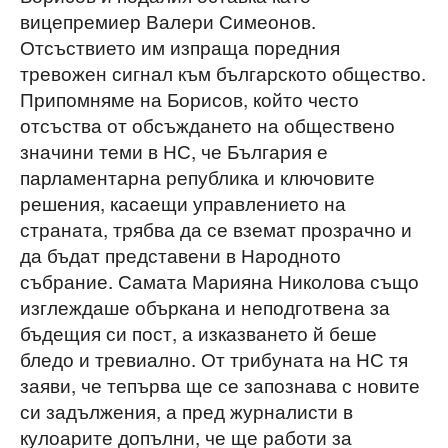
вицепремиер Валери Симеонов.
Отсъствието им изпраща поредния
тревожен сигнал към българското общество.
Припомняме на Борисов, който често
отсъства от обсъждането на обществено
значини теми в НС, че България е
парламентарна република и ключовите
решения, касаещи управлението на
страната, трябва да се вземат прозрачно и
да бъдат представени в Народното
събрание. Самата Марияна Николова също
изглеждаше объркана и неподготвена за
бъдещия си пост, а изказването й беше
бледо и тревиално. От трибуната на НС тя
заяви, че тепърва ще се запознава с новите
си задължения, а пред журналисти в
кулоарите допълни, че ще работи за