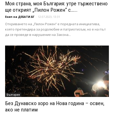
Моя страна, моя България: утре тържествено
ще открият „Пилон Рожен“ с…...
Екип на ДЕБАТИ.БГ
-
12.07.2023, 13:31
Откриването на „Пилон Рожен“ е поредната инициатива,
която претендира за родолюбие и патриотизъм, но е на път
да се проведе в нарушение на Закона...
България
Без Дунавско хоро на Нова година – освен,
ако не платим