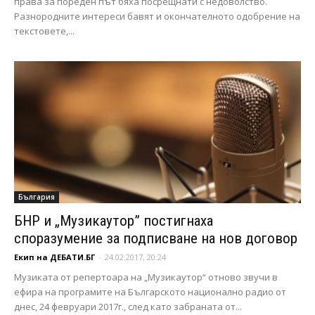
права за пореден път бяха посрещнати с недоволство.
Разнородните интереси бавят и окончателното одобрение на
текстовете,...
България
БНР и „Музикаутор” постигнаха
споразумение за подписване на нов договор
Екип на ДЕБАТИ.БГ
-
24.02.2017, 20:24
Музиката от репертоара на „Музикаутор“ отново звучи в
ефира на програмите на Българското национално радио от
днес, 24 февруари 2017г., след като забраната от...