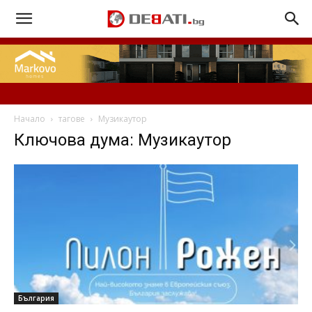
Начало
тагове
Музикаутор
Ключова дума: Музикаутор
България