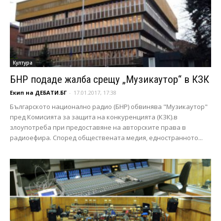
Култура
БНР подаде жалба срещу „Музикаутор“ в КЗК
Екип на ДЕБАТИ.БГ
-
17.01.2017, 17:38
Българското национално радио (БНР) обвинява "Музикаутор"
пред Комисията за защита на конкуренцията (КЗК).в
злоупотреба при предоставяне на авторските права в
радиоефира. Според обществената медия, едностранното...