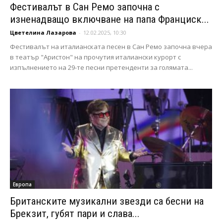
Фестивалът в Сан Ремо започна с
изненадващо включване на папа Франциск...
Цветелина Лазарова
-
12.02.2025, 10:30
Фестивалът на италианската песен в Сан Ремо започна вчера
в театър "Аристон" на прочутия италиански курорт с
изпълнението на 29-те песни претенденти за голямата...
Европа
Британските музикални звезди са бесни на
Брекзит, губят пари и слава...