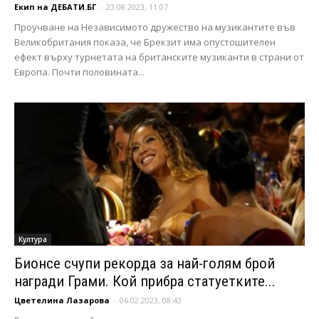
Екип на ДЕБАТИ.БГ
-
23.08.2023, 11:07
Проучване на Независимото дружество на музикантите във
Великобритания показа, че Брекзит има опустошителен
ефект върху турнетата на британските музиканти в страни от
Европа. Почти половината...
Култура
Бионсе счупи рекорда за най-голям брой
награди Грами. Кой прибра статуетките...
Цветелина Лазарова
-
06.02.2023, 08:43