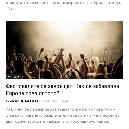
дължи на отопляването на оранжериите с геотермална вода.
"От...
Култура
Фестивалите се завръщат. Как се забавлява
Европа през лятото?
Екип на ДЕБАТИ.БГ
-
24.07.2022, 16:44
Различни фестивали се завръщат триумфално това лято –
след като повечето развлекателни събития бяха отложени с
две години заради пандемията от коронавирус. Как се...