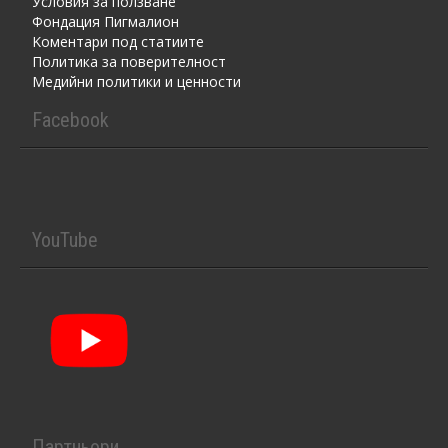
Условия за ползване
Фондация Пигмалион
Kоментaри под статиите
Политика за поверителност
Медийни политики и ценности
Facebook
YouTube
Партньори