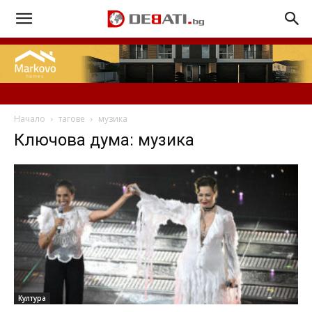
Начало
тагове
музика
Ключова дума: музика
Култура