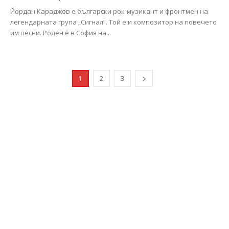
Йордан Караджов е български рок-музикант и фронтмен на
легендарната група „Сигнал“. Той е и композитор на повечето
им песни. Роден е в София на...
1
2
3