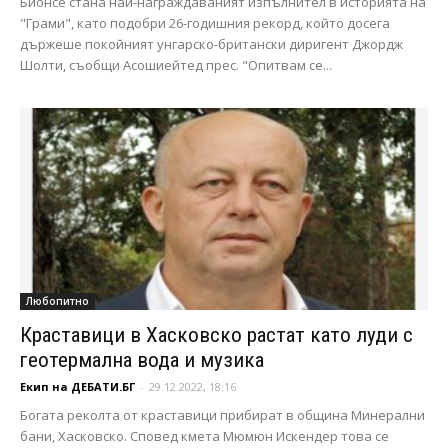
Бионсе стана най-награждаваният изпълнител в историята на
"Грами", като подобри 26-годишния рекорд, който досега
държеше покойният унгарско-британски диригент Джордж
Шолти, съобщи Асошиейтед прес. "Опитвам се...
Любопитно
Краставици в Хасковско растат като луди с
геотермална вода и музика
Екип на ДЕБАТИ.БГ
-
29.12.2022, 18:16
Богата реколта от краставици прибират в община Минерални
бани, Хасковско. Сповед кмета Мюмюн Искендер това се