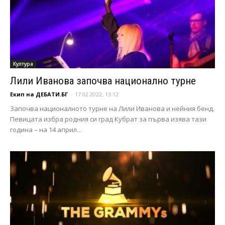
Култура
Лили Иванова започва национално турне
Екип на ДЕБАТИ.БГ
-
17.02.2022, 13:12
Започва националното турне на Лили Иванова и нейния бенд.
Певицата избра родния си град Кубрат за първа изява тази
година – на 14 април...