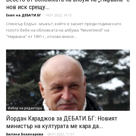
нов иск срещу...
Екип на ДЕБАТИ.БГ
-
14.01.2022, 14:15
Спенсър Елдън - мъжът, който е заснет преди години като
голото бебе на обложката на албума "Nevermind" на
"Нирвана" от 1991 г., отново внесе...
Избор на редактора
Йордан Караджов за ДЕБАТИ.БГ: Новият
министър на културата ме кара да...
Биляна Бозинарева
-
08.01.2022, 11:31