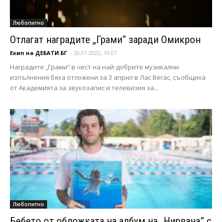
Любопитно
Отлагат наградите „Грами“ заради Омикрон
Екип на ДЕБАТИ.БГ
-
20.01.2022, 19:07
Наградите „Грами“ в чест на най-добрите музикални
изпълнения бяха отложени за 3 април в Лас Вегас, съобщиха
от Академията за звукозапис и телевизия за...
Любопитно
Бебето от обложката на албум на „Нирвана” с