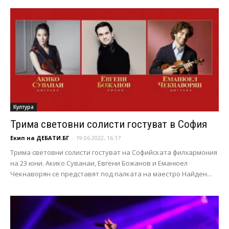
Култура
Трима световни солисти гостуват в София
Екип на ДЕБАТИ.БГ
-
19.06.2022, 16:17
Трима световни солисти гостуват на Софийската филхармония
на 23 юни. Акико Суванаи, Евгени Божанов и Еманюел
Чекнаворян се представят под палката на маестро Найден...