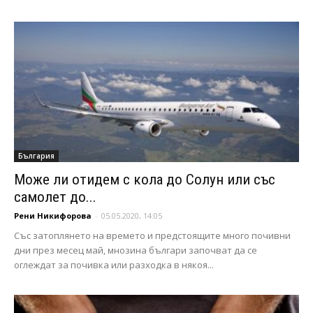
България
Може ли отидем с кола до Солун или със
самолет до...
Рени Никифорова
-
05.05.2020, 14:05
Със затоплянето на времето и предстоящите много почивни
дни през месец май, мнозина българи започват да се
оглеждат за почивка или разходка в някоя...