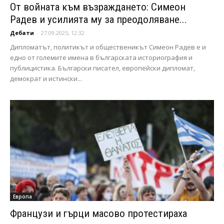
От войната към възраждането: Симеон
Радев и усилията му за преодоляване...
Дебати
-
27.09.2025, 12:32
Дипломатът, политикът и общественикът Симеон Радев е и
едно от големите имена в българската историография и
публицистика. Български писател, европейски дипломат,
демократ и истински...
Европа
Французи и гърци масово протестираха