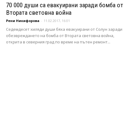
70 000 души са евакуирани заради бомба от
Втората световна война
Рени Никифорова
-
11.02.2017, 16:01
Седемдесет хиляди души бяха евакуирани от Солун заради
обезвреждането на бомба от Втората световна война,
открита в северния град по време на пътен ремонт...