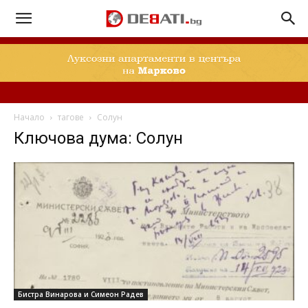
Начало
тагове
Солун
Ключова дума: Солун
Бистра Винарова и Симеон Радев