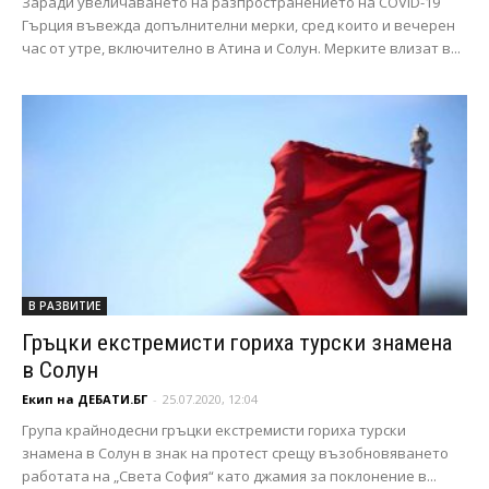
Заради увеличаването на разпространението на COVID-19
Гърция въвежда допълнителни мерки, сред които и вечерен
час от утре, включително в Атина и Солун. Мерките влизат в...
В РАЗВИТИЕ
Гръцки екстремисти гориха турски знамена
в Солун
Екип на ДЕБАТИ.БГ
-
25.07.2020, 12:04
Група крайнодесни гръцки екстремисти гориха турски
знамена в Солун в знак на протест срещу възобновяването
работата на „Света София“ като джамия за поклонение в...