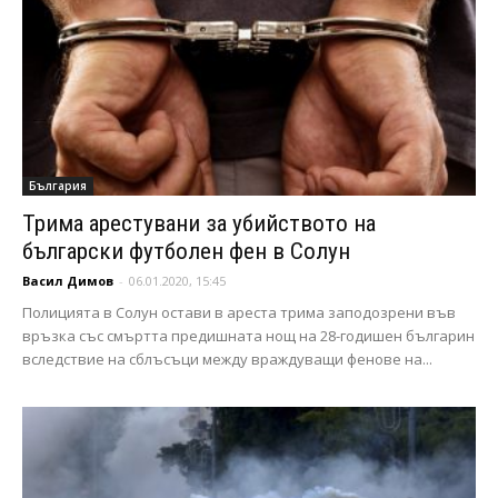
България
Трима арестувани за убийството на
български футболен фен в Солун
Васил Димов
-
06.01.2020, 15:45
Полицията в Солун остави в ареста трима заподозрени във
връзка със смъртта предишната нощ на 28-годишен българин
вследствие на сблъсъци между враждуващи фенове на...