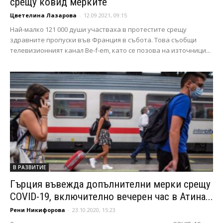
срещу ковид мерките
Цветелина Лазарова
-
12.09.2021, 09:15
Най-малко 121 000 души участваха в протестите срещу
здравните пропуски във Франция в събота. Това съобщи
телевизионният канал Be-f-em, като се позова на източници...
В РАЗВИТИЕ
Гърция въвежда допълнителни мерки срещу
COVID-19, включително вечерен час в Атина...
Рени Никифорова
-
23.10.2020, 15:23