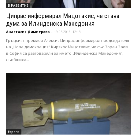
В РАЗВИТИЕ
Ципрас информирал Мицотакис, че става
дума за Илинденска Македония
Анастасия Димитрова
-
19.05.2018, 12:13
Гръцкият премиер Алексис Ципрас информирал председателя
на „Нова демокрация“ Кирякос Мицотакис, че със Зоран Заев
в София са разговаряли за името „Илинденска Македония“,
съобщиха...
Европа