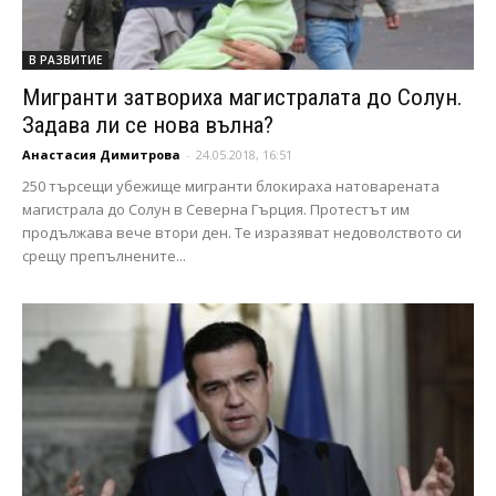
В РАЗВИТИЕ
Mигранти затвориха магистралата до Солун.
Задава ли се нова вълна?
Анастасия Димитрова
-
24.05.2018, 16:51
250 търсещи убежище мигранти блокираха натоварената
магистрала до Солун в Северна Гърция. Протестът им
продължава вече втори ден. Те изразяват недоволството си
срещу препълнените...