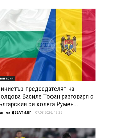
ългария
инистър-председателят на
олдова Василе Тофан разговаря с
ългарския си колега Румен...
ип на ДЕБАТИ.БГ
-
07.08.2026, 18:25