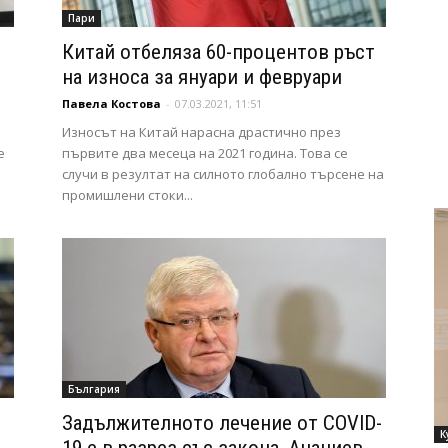
Пари
Китай отбеляза 60-процентов ръст
на износа за януари и февруари
Павела Костова
-
07.03.2021, 11:51
Износът на Китай нарасна драстично през
е
първите два месеца на 2021 година. Това се
случи в резултат на силното глобално търсене на
промишлени стоки...
България
Задължителното лечение от COVID-
К