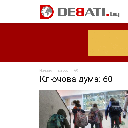
Начало
тагове
60
Ключова дума: 60