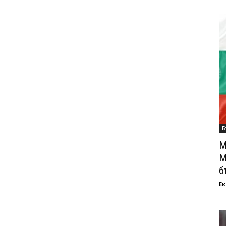
Б
М
М
б
Ек