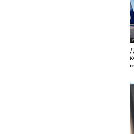
К
Д
к
Ек