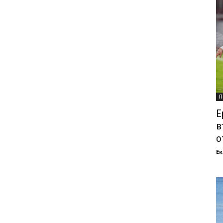
П
Е
в
о
Ек