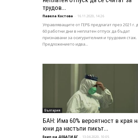
неплатен отпуск да се считат за
трудов...
Павела Костова
-
16.11.2020, 14:26
Управляващите от ГЕРБ предлагат през 2021 г. 
60 работни дни в неплатен отпуск да бъдат
признавани за осигурителния и трудовия стаж.
Предложението идва...
България
БАН: Има 60% вероятност в края н
юни да настъпи пикът...
Екип на ДЕБАТИ.БГ
-
13.04.2020, 10:05