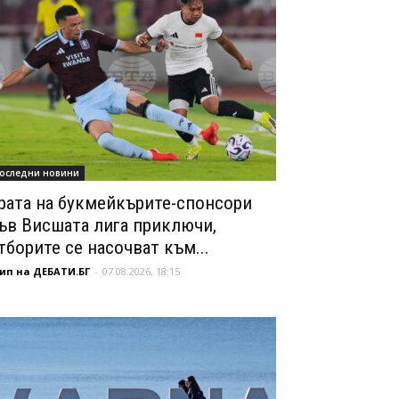
оследни новини
рата на букмейкърите-спонсори
ъв Висшата лига приключи,
тборите се насочват към...
ип на ДЕБАТИ.БГ
-
07.08.2026, 18:15