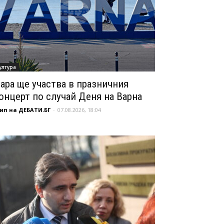
ултура
ара ще участва в празничния
онцерт по случай Деня на Варна
ип на ДЕБАТИ.БГ
-
07.08.2026, 18:04