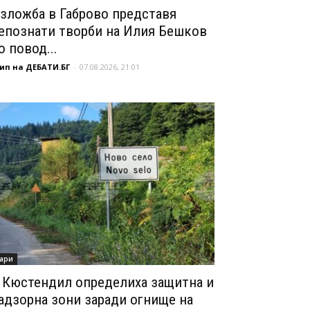
зложба в Габрово представя
епознати творби на Илия Бешков
о повод...
ип на ДЕБАТИ.БГ
-
07.08.2026, 21:01
ари
 Кюстендил определиха защитна и
адзорна зони заради огнище на