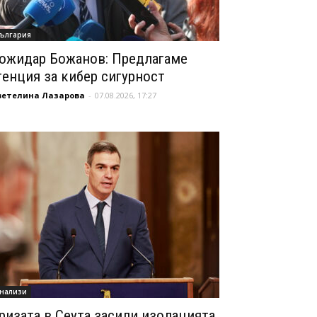
ългария
ожидар Божанов: Предлагаме
генция за кибер сигурност
ветелина Лазарова
-
07.08.2026, 17:27
нализи
ризата в Сеута засили изолацията