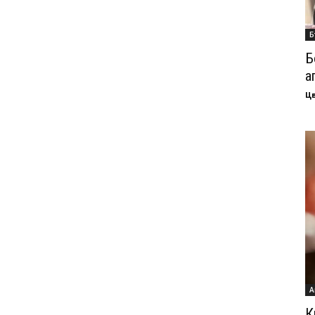
Б
Б
а
Ц
А
К