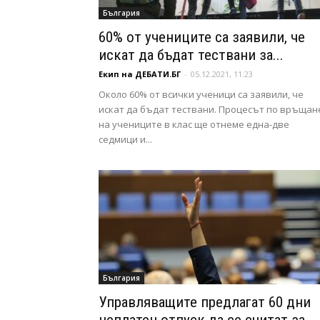
България
60% от учениците са заявили, че
искат да бъдат тествани за...
Екип на ДЕБАТИ.БГ
-
05.12.2021, 11:23
Около 60% от всички ученици са заявили, че
искат да бъдат тествани. Процесът по връщан
на учениците в клас ще отнеме една-две
седмици и...
България
Управляващите предлагат 60 дни