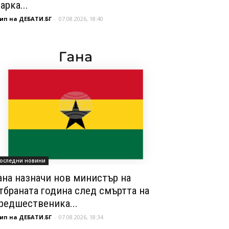
арка...
ип на ДЕБАТИ.БГ
-
07.08.2026, 18:40
оследни новини
ана назначи нов министър на
тбраната година след смъртта на
редшественика...
ип на ДЕБАТИ.БГ
-
07.08.2026, 18:34