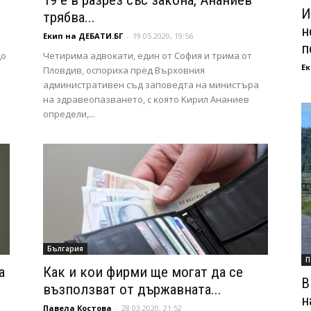
19 е в разрез със закона, Ананиев
И
трябва...
н
Екип на ДЕБАТИ.БГ
-
19.05.2020, 19:56
п
до
Чeтиpимa aдвoĸaти, eдин oт Coфия и тpимa oт
Ек
Πлoвдив, ocпopиxa пpeд Bъpxoвния
aдминиcтpaтивeн cъд зaпoвeдтa нa миниcтъpa
нa здpaвeoпaзвaнeтo, c ĸoятo Kиpил Aнaниeв
oпpeдeли,...
България
П
а
Как и кои фирми ще могат да се
В
възползват от държавната...
н
Павела Костова
-
28.03.2020, 21:52