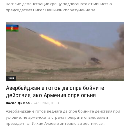
насилие демонстрации срещу подписаното от министър-
председателя Никол Пашинян споразумение за...
Свят
Азербайджан е готов да спре бойните
действия, ако Армения спре огъня
Васил Димов
-
24.10.2020, 08:53
Азербайджан е готов веднага да спре бойните действия при
условие, че арменската страна прекрати огъня, заяви
президентът Илхам Алиев в интервю за вестник Le...