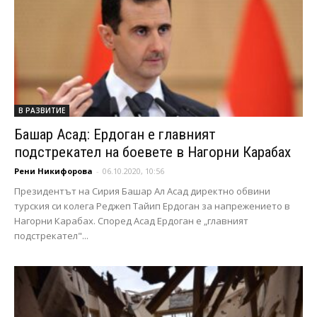
В РАЗВИТИЕ
Башар Асад: Ердоган е главният
подстрекател на боевете в Нагорни Карабах
Рени Никифорова
-
06.10.2020, 10:56
Президентът на Сирия Башар Ал Асад директно обвини
турския си колега Реджеп Тайип Ердоган за напрежението в
Нагорни Карабах. Според Асад Ердоган е „главният
подстрекател"...