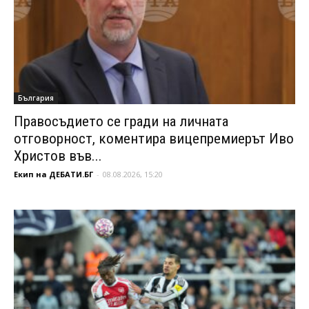
България
Правосъдието се гради на личната
отговорност, коментира вицепремиерът Иво
Христов във...
Екип на ДЕБАТИ.БГ
-
08.08.2026, 15:20