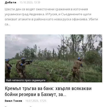
Дебати
-
15.10.2023, 13:59
Шести ден се водят ожесточени сражения в източния
украински град Авдеевка. И Русия, и Съединените щати
описват атаките в района като нова руска офанзива. Убити
са...
Най-четеното през седмицата
Кремъл тръгва ва банк: хвърля всякакви
бойни резерви в Бахмут, за...
Емил Тонев
-
16.07.2023, 17:25