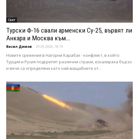
Свят
Турски Ф-16 свали арменски Су-25, вървят ли
Анкара и Москва към...
Васил Димов
-
29.09.2020, 18:19
Новите срежения в Нагорни Карабах - конфликт, в който
Турция и Русия подкрепят различни страни, ескалираха бързо
и вече са определяни като най-мащабните от...