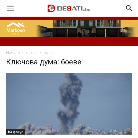
Начало
тагове
боеве
Ключова дума: боеве
На фокус