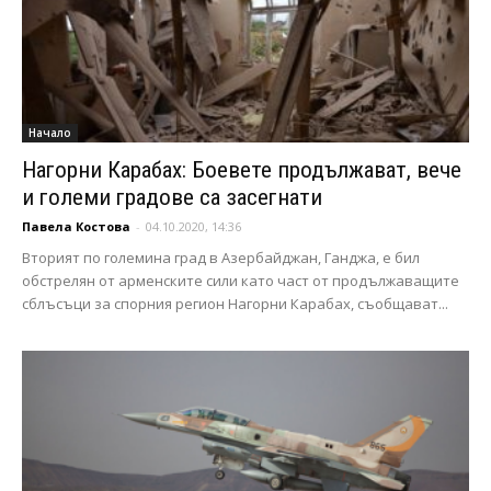
Начало
Нагорни Карабах: Боевете продължават, вече
и големи градове са засегнати
Павела Костова
-
04.10.2020, 14:36
Вторият по големина град в Азербайджан, Ганджа, е бил
обстрелян от арменските сили като част от продължаващите
сблъсъци за спорния регион Нагорни Карабах, съобщават...