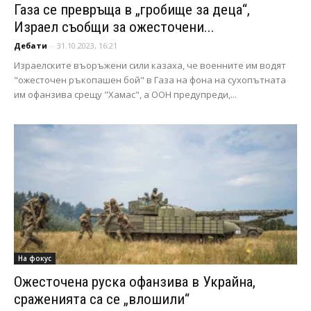
Газа се превръща в „гробище за деца“,
Израел съобщи за ожесточени...
Дебати
-
31.10.2023, 16:21
Израелските въоръжени сили казаха, че военните им водят
"ожесточен ръкопашен бой" в Газа на фона на сухопътната
им офанзива срещу "Хамас", а ООН предупреди,...
На фокус
Ожесточена руска офанзива в Украйна,
сраженията са се „влошили“