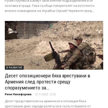
Русия струпва в Бахмут свои елитни подразделения и се
окопава в града. Това съобщи говорителят на източното
военно командване на Украйна Серхий Черевати пред...
В РАЗВИТИЕ
Десет опозиционери бяха арестувани в
Армения след протести срещу
споразумението за...
Рени Никифорова
-
12.11.2020, 12:32
Десет представители на арменската опозиция бяха
арестувани днес заради ролята си в съпътстваните от