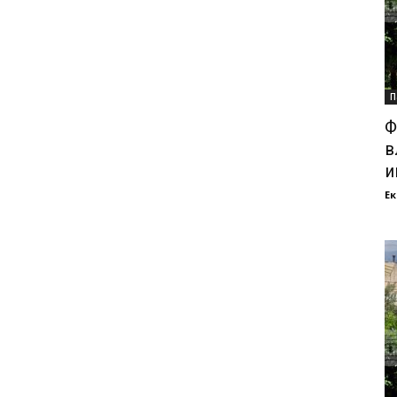
П
Ф
в
и
Ек