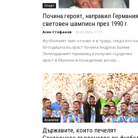
Спорт
Почина героят, направил Германи
световен шампион през 1990 г.
Асен Стефанов
-
20.02.2024, 11:11
Футболният свят отново е в траур, след като на
63-годишна възраст почина Андреас Бреме.
Легендарният германец е получил сърдечен
арест в Мюнхен в понеделник вечер....
Анализи
Държавите, които печелят