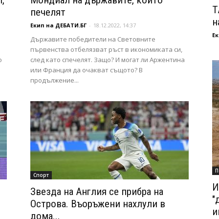
,
Мондиал на държавите, които
Т
печелят
н
Екип на ДЕБАТИ.БГ
-
18.12.2022, 14:37
Ек
Държавите победители на Световните
първенства отбелязват ръст в икономиката си,
о
след като спечелят. Защо? И могат ли Аржентина
или Франция да очакват същото? В
продължение...
П
Спорт
И
Звезда на Англия се прибра на
"
Острова. Въоръжени нахлули в
и
дома...