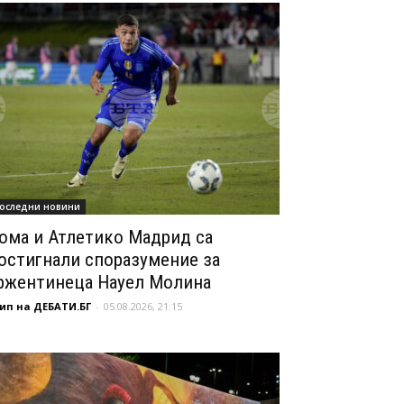
оследни новини
ома и Атлетико Мадрид са
остигнали споразумение за
ржентинеца Науел Молина
ип на ДЕБАТИ.БГ
-
05.08.2026, 21:15