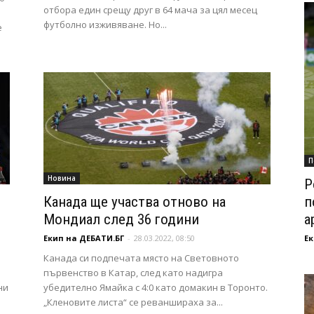
отбора един срещу друг в 64 мача за цял месец
футболно изживяване. Но...
е
П
Новина
Р
Канада ще участва отново на
п
Мондиал след 36 години
а
Екип на ДЕБАТИ.БГ
-
28.03.2022, 08:50
Ек
Канада си подпечата място на Световното
първенство в Катар, след като надигра
ни
убедително Ямайка с 4:0 като домакин в Торонто.
„Кленовите листа“ се реваншираха за...