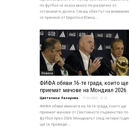
по футбол се оказа много по-различно от
останалите досега. Сякаш обектът на внимани
се пренесе от Европа и Южна...
Новина
ФИФА обяви 16-те града, които ще
приемат мачове на Мондиал 2026
Цветелина Лазарова
-
17.06.2022, 12:12
ФИФА обяви имената на 16-те града, които ще
приемат мачове от Световното първенство по
футбол през 2026. Мондиалът след четири годи
ще се проведе...