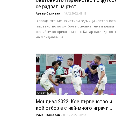
Световното първенство по футбол
се радват на ръст...
Артър Съливан
-
19.12.2022, 09:19
В продължение на четири седмици Световното
първенство по футбол е основна тема в целия
свят. Всичко приключи, но в Катар наследствот
на Мондиала ще...
Спорт
Мондиал 2022: Кое първенство и
кой отбор е с най-много играчи...
Румен Кацаров
-
08.12.2022, 08:57