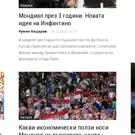
Новина
я
Мондиал през 3 години. Новата
идея на Инфантино
Румен Кацаров
-
20.12.2022, 13:27
В неделя световното пърневство по футбол в
Катар приключи. Ще запомни най-вече с епичния
финал между Аржентина и Франция. Сърцата на
феновете отще бият...
Начало
Какви икономически ползи носи
П