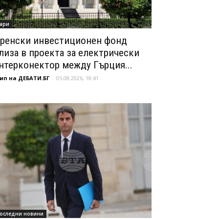
ари
ренски инвестиционен фонд
лиза в проекта за електрически
нтерконектор между Гърция...
ип на ДЕБАТИ.БГ
-
05.08.2026, 18:41
оследни новини