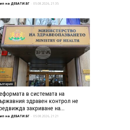
ип на ДЕБАТИ.БГ
-
05.08.2026, 21:35
ългария
еформата в системата на
ържавния здравен контрол не
редвижда закриване на...
ип на ДЕБАТИ.БГ
-
05.08.2026, 21:21