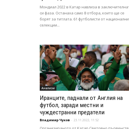
Мондиал 2022 в Катар навлиза в заключителна
си фаза. Останаха само 8 отбора, които ще се
борят за титлата. 61 футболисти от националн
селекции...
Анализи
Иранците, паднали от Англия на
футбол, заради местни и
чуждестранни предатели
Владимир Чуков
-
23.11.2022, 11:52
Организираното от Катар Световно първенств