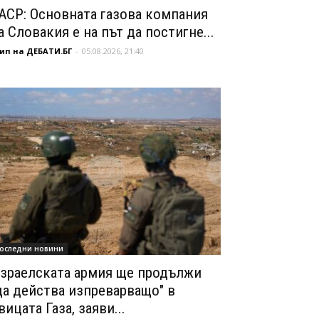
АСР: Основната газова компания
а Словакия е на път да постигне...
ип на ДЕБАТИ.БГ
-
05.08.2026, 21:40
оследни новини
зраелската армия ще продължи
да действа изпреварващо" в
вицата Газа, заяви...