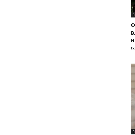
П
Ф
в
и
Ек
П