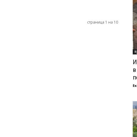
страница 1 на 10
К
И
в
п
Ек