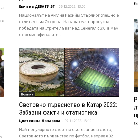
Ек
Екип на ДЕБАТИ.БГ
-
05.12.2022, 13:00
та
Националът на Англия Рахийм Стърлирг спешно е
ите
отлетял към Острова. Нападателят пропусна
победата на „трите лъва“ над Сенегал с 3:0, в мач
от осминафиналите...
Б
Новина
Р
Световно първенство в Катар 2022:
д
Забавни факти и статистика
п
Цветелина Лазарова
-
09.11.2022, 13:10
Ек
Най-популярното спортно състезание в света,
Световното първенство по футбол, изправя 32
о