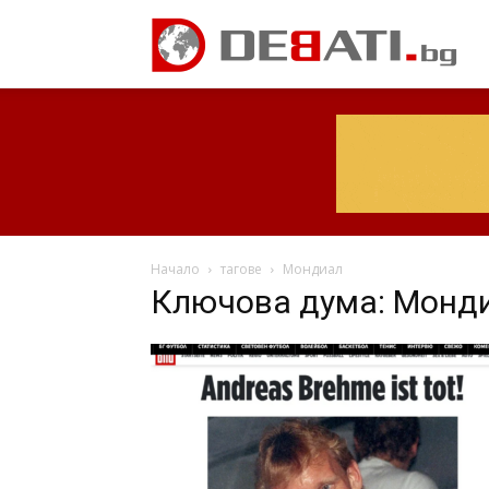
Начало
тагове
Мондиал
Ключова дума: Монд