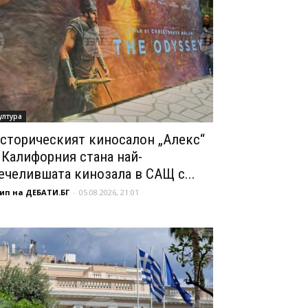
ултура
сторическият киносалон „Алекс“
 Калифорния стана най-
ечелившата кинозала в САЩ с...
ип на ДЕБАТИ.БГ
-
05.08.2026, 21:01