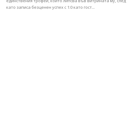
единствения трофей, който липсва във витрината му, след
като записа безценен успех с 1:0 като гост...