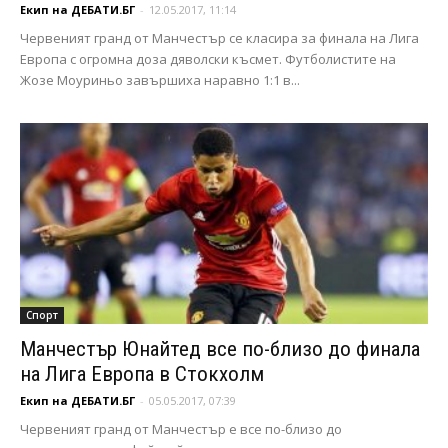
Екип на ДЕБАТИ.БГ
-
12.05.2017, 11:14
Червеният гранд от Манчестър се класира за финала на Лига
Европа с огромна доза дяволски късмет. Футболистите на
Жозе Моуриньо завършиха наравно 1:1 в...
Спорт
Манчестър Юнайтед все по-близо до финала
на Лига Европа в Стокхолм
Екип на ДЕБАТИ.БГ
-
05.05.2017, 07:39
Червеният гранд от Манчестър е все по-близо до