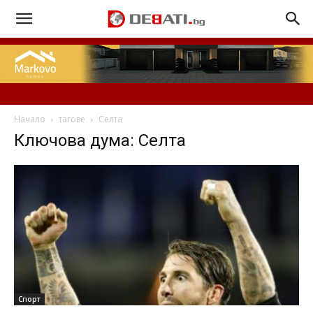
Начало
тагове
Селта
Ключова дума: Селта
Спорт