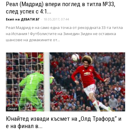
Реал (Мадрид) впери поглед в титла №33,
след успех с 4:1...
Екип на ДЕБАТИ.БГ
-
18.05.2017, 07:44
Реал Мадрид е на само една точка от рекордната 33-та титла
на Испания ! Футболистите на Зинедин Зиден не оставиха
шансове на домакините от...
Спорт
Юнайтед извади късмет на „Олд Трафорд“ и
е на финал в...