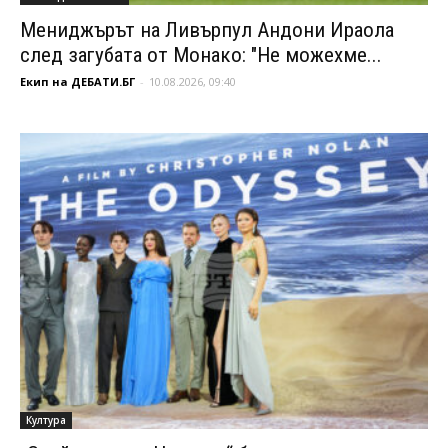
Мениджърът на Ливърпул Андони Ираола
след загубата от Монако: "Не можехме...
Екип на ДЕБАТИ.БГ
-
10.08.2026, 09:40
Култура