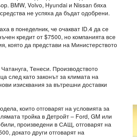
ор. BMW, Volvo, Hyundai и Nissan бяха
 средства не успяха да бъдат одобрени.
ха в понеделник, че очакват ID.4 да се
ъчен кредит от $7500, но компанията все
я, която да представи на Министерството
в Чатануга, Тенеси. Производството
ца след като законът за климата на
ови изисквания за вътрешни доставки
дела, които отговарят на условията за
олямата тройка в Детройт – Ford, GM или
мобили, произведени в САЩ, отговарят на
500, докато други отговарят на