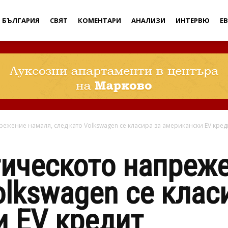
Дебати
БЪЛГАРИЯ
СВЯТ
КОМЕНТАРИ
АНАЛИЗИ
ИНТЕРВЮ
Е
ежение намаля, след като Volkswagen се класира за американски EV кред
ическото напреже
olkswagen се клас
и EV кредит