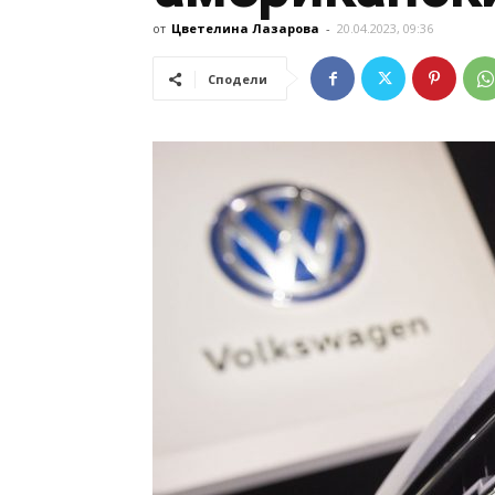
от
Цветелина Лазарова
-
20.04.2023, 09:36
Сподели