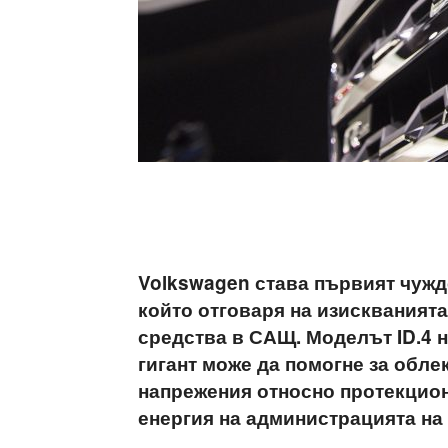
Volkswagen става първият чуж
който отговаря на изискванията
средства в САЩ.
Моделът ID.4 
гигант може да помогне за обле
напрежения относно протекцион
енергия на администрацията на