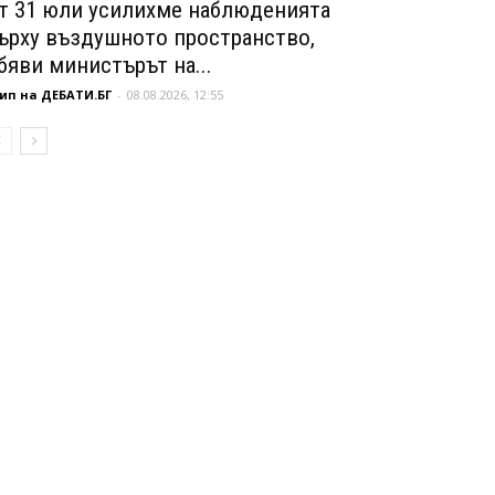
т 31 юли усилихме наблюденията
ърху въздушното пространство,
бяви министърът на...
ип на ДЕБАТИ.БГ
-
08.08.2026, 12:55