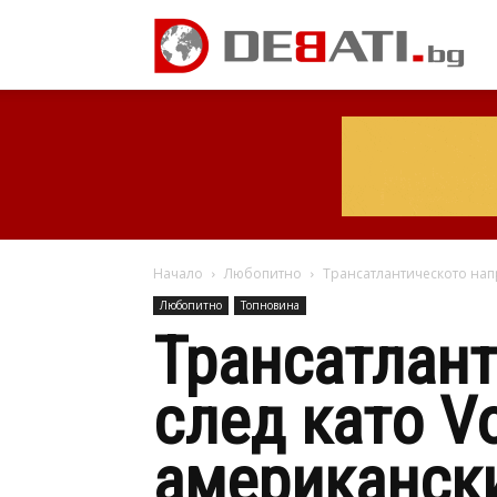
Начало
Любопитно
Трансатлантическото напр
Любопитно
Топновина
Трансатлант
след като V
американск