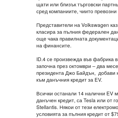
щати или близък търговски партнь
сред компаниите, чиито превозни
Представители на Volkswagen каза
класира за пълния федерален дан
още чака правилната документаци
на финансите.
ID.4 се произвежда във фабрика 
започна през октомври – два месе
президента Джо Байдън, добави н
към данъчния кредит за EV.
Всички останали 14 налични EV мо
данъчен кредит, са Tesla или от г
Stellantis. Някои от тези електро
условията за пълния кредит от $7