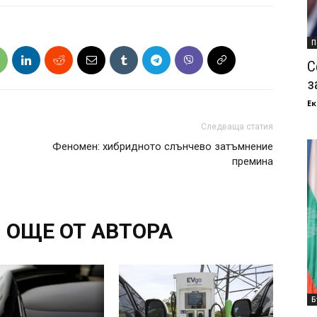
П
С
з
Ек
Следваща статия
Феномен: хибридното слънчево затъмнение
премина
ОЩЕ ОТ АВТОРА
Б