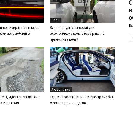
О
в
о
Пари
Ек
и се събират над пазара
Защо е трудно да се закупи
ески автомобили в
електрическа кола втора ръка на
приемлива цена?
Любопитно
тент, идеален за дупките
Турция пуска първия си електромобил
 в България
местно производство