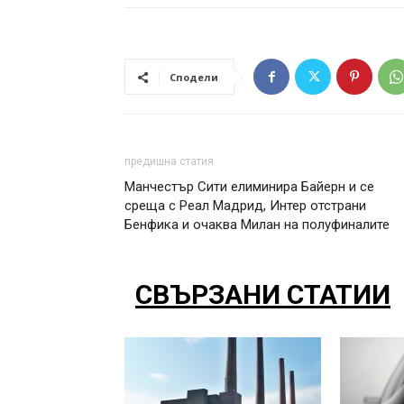
Сподели
предишна статия
Манчестър Сити елиминира Байерн и се
среща с Реал Мадрид, Интер отстрани
Бенфика и очаква Милан на полуфиналите
СВЪРЗАНИ СТАТИИ