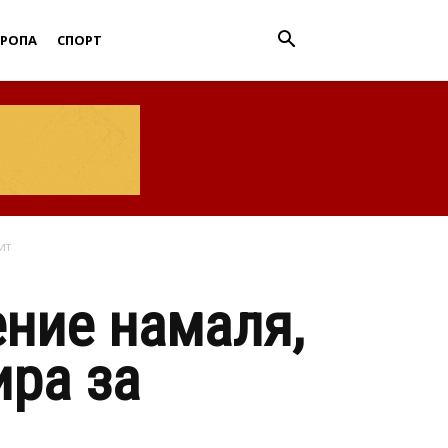
ВРОПА
СПОРТ
ит
ние намаля,
ира за