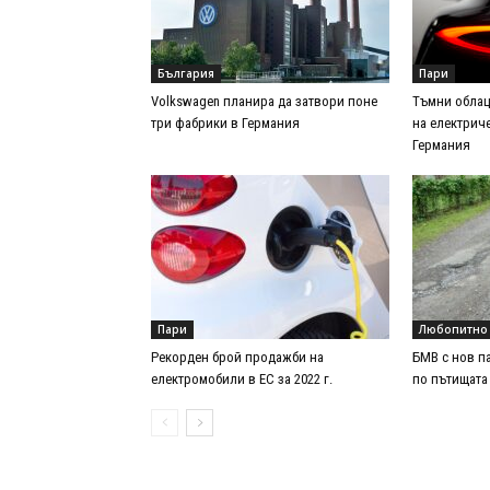
България
Пари
Volkswagen планира да затвори поне
Тъмни облац
три фабрики в Германия
на електрич
Германия
Пари
Любопитно
Рекорден брой продажби на
БМВ с нов па
електромобили в ЕС за 2022 г.
по пътищата