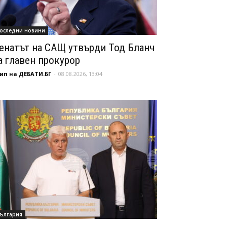
оследни новини
енатът на САЩ утвърди Тод Бланч
а главен прокурор
ип на ДЕБАТИ.БГ
-
08.08.2026, 13:04
ългария