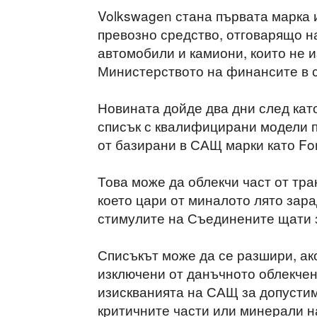
Volkswagen стана първата марка 
превозно средство, отговарящо н
автомобили и камиони, които не 
Министерството на финансите в 
Новината дойде два дни след кат
списък с квалифицирани модели п
от базирани в САЩ марки като Ford
Това може да облекчи част от тр
което цари от миналото лято зар
стимулите на Съединените щати з
Списъкът може да се разшири, ак
изключени от данъчното облекчен
изискванията на САЩ за допустим
критичните части или минерали н