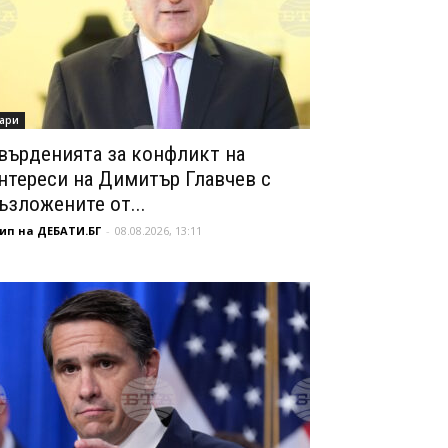
ари
върденията за конфликт на
нтереси на Димитър Главчев с
ъзложените от...
ип на ДЕБАТИ.БГ
-
08.08.2026, 13:11