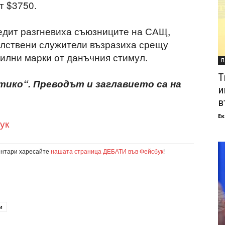
т $3750.
едит разгневиха съюзниците на САЩ,
елствени служители възразиха срещу
илни марки от данъчния стимул.
П
Т
тико“. Преводът и заглавието са на
и
в
Ек
ук
ентари харесайте
нашата страница ДЕБАТИ във Фейсбук
!
и