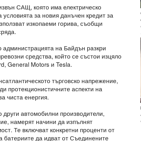
извън САЩ, която има електрическо
а условията за новия данъчен кредит за
използват изкопаеми горива, съобщи
сряда.
о администрацията на Байдън разкри
ревозни средства, който се състои изцяло
, General Motors и Tesla.
ансатлантическото търговско напрежение,
ади протекционистичните аспекти на
а чиста енергия.
о други автомобилни производители,
ие, намерят начини да изпълнят
ост. Те включват конкретни проценти от
а батериите да идват от Съединените