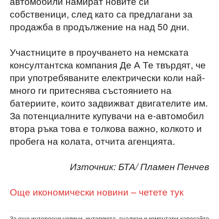
автомобили намират новите си
собственици, след като са предлагани за
продажба в продължение на над 50 дни.
Участниците в проучването на немската
консултантска компания Де А Те твърдят, че
при употребяваните електрически коли най-
много ги притеснява състоянието на
батериите, които задвижват двигателите им.
За потенциалните купувачи на е-автомобил
втора ръка това е толкова важно, колкото и
пробега на колата, отчита агенцията.
Източник: БТА/ Пламен Пенчев
Още икономически новини – четете тук
За още интересни новини, интервюта, анализи и коментари харесайте