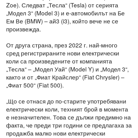
Zoe). Следват „Тесла“ (Tesla) от серията
„Модел 3“ (Model 3) и е-автомобилът на Бе
Ем Ве (BMW) – ай3 (i3), който вече не се
произвежда.
От друга страна, през 2022 г. най-много
сред регистрираните нови електрически
коли са произведените от компанията
„Тесла“ – „Модел Уай“ (Model Y) и „Модел 3“,
както и от „Фиат Крайслер“ (Fiat Chrysler) –
„Фиат 500“ (Fiat 500).
„Що се отнася до по-старите употребявани
електрически коли, техният брой в момента
е незначителен. Това се дължи предимно на
факта, че преди три години се предлагаха за
продажба малко нови електрически