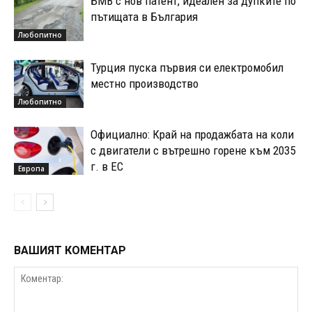
БМВ с нов патент, идеален за дупките по
пътищата в България
Любопитно
Турция пуска първия си електромобил
местно производство
Любопитно
Официално: Край на продажбата на коли
с двигатели с вътрешно горене към 2035
г. в ЕС
Европа
ВАШИЯТ КОМЕНТАР