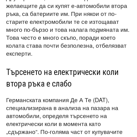
желаещите да си купят е-автомобили втора
ръка, са батериите им. При някои от по-
старите електромобили те се изтощават
много по-бързо и това налага подмяната им.
Това често е много скъпо, поради което
колата става почти безполезна, отбелязват
експерти.
Търсенето на електрически коли
втора ръка е слабо
Германската компания Де А Те (DAT),
специализирана в анализа на пазара на
автомобили, определя търсенето на
електрически коли в момента като
„сдържано“. По-голяма част от купувачите