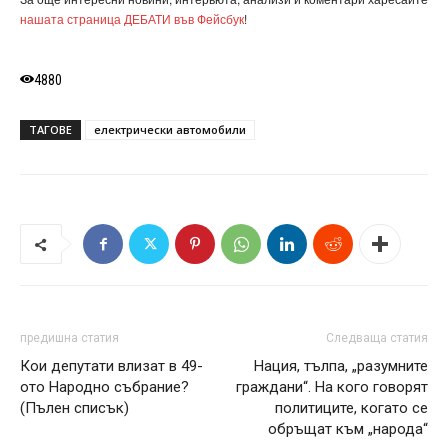
нашата страница ДЕБАТИ във Фейсбук
!
4880
ТАГОВЕ
електрически автомобили
предишна статия
Следваща статия
Кои депутати влизат в 49-
Нация, тълпа, „разумните
ото Народно събрание?
граждани“. На кого говорят
(Пълен списък)
политиците, когато се
обръщат към „народа“