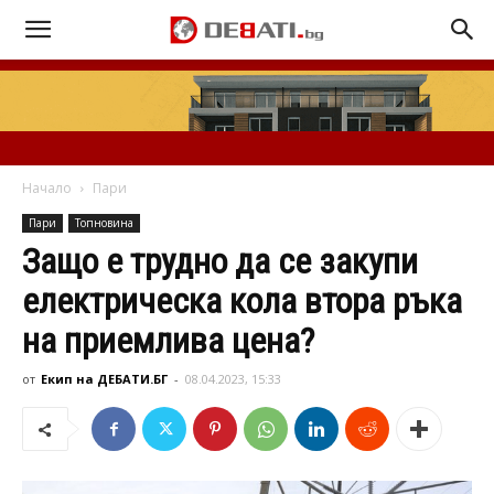
Начало
Пари
Пари
Топновина
Защо е трудно да се закупи
електрическа кола втора ръка
на приемлива цена?
от
Екип на ДЕБАТИ.БГ
-
08.04.2023, 15:33