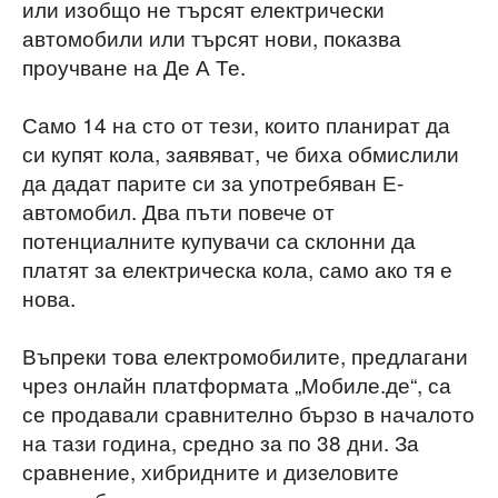
или изобщо не търсят електрически
автомобили или търсят нови, показва
проучване на Де А Те.
Само 14 на сто от тези, които планират да
си купят кола, заявяват, че биха обмислили
да дадат парите си за употребяван Е-
автомобил. Два пъти повече от
потенциалните купувачи са склонни да
платят за електрическа кола, само ако тя е
нова.
Въпреки това електромобилите, предлагани
чрез онлайн платформата „Мобиле.де“, са
се продавали сравнително бързо в началото
на тази година, средно за по 38 дни. За
сравнение, хибридните и дизеловите