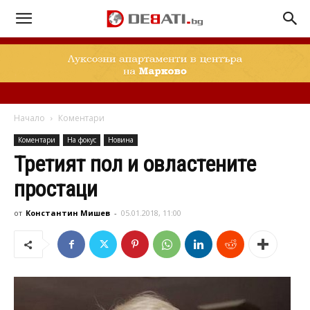
Начало
Коментари
Коментари
На фокус
Новина
Третият пол и овластените
простаци
от
Константин Мишев
-
05.01.2018, 11:00