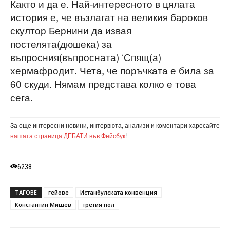
Както и да е. Най-интересното в цялата
история е, че възлагат на великия бароков
скултор Бернини да извая
постелята(дюшека) за
въпросния(въпросната) ‘Спящ(а)
хермафродит. Чета, че поръчката е била за
60 скуди. Нямам представа колко е това
сега.
За още интересни новини, интервюта, анализи и коментари харесайте
нашата страница ДЕБАТИ във Фейсбук
!
6238
ТАГОВЕ
гейове
Истанбулската конвенция
Константин Мишев
третия пол