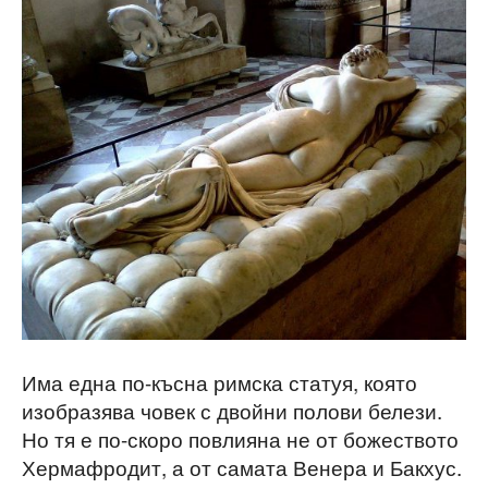
Има една по-късна римска статуя, която
изобразява човек с двойни полови белези.
Но тя е по-скоро повлияна не от божеството
Хермафродит, а от самата Венера и Бакхус.