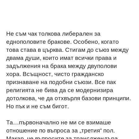
Не съм чак толкова либерален за
еднополовите бракове. Особено, когато
това става в църква. Стигам до съюз между
двама души, които имат всички права и
задължения на брака между двуполови
хора. Всъщност, чисто гражданско
признаване на подобни съюзи. Все пак
религията не бива да се модернизира
дотолкова, че да отхвърля базови принципи.
Но пък и не съм бигот.
Та…първоначално не ми се взимаше
отношение по въпроса за „третия“ пол.
Макар, че въпросите за трансджендъра