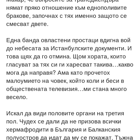
нямат пряко
отношение към еднополивите
бракове, започнах с тях именно защото се
смесват двете.
Една банда овластени простаци вдигна вой
до небесата за Истанбулските документи. И
това щях да го отмина. Щом хората, които
гласуват за тях си ги харесват такива…какво
мога да направя? Ама като прочетох
малоумието на човек, който коли и беси в
обществената телевизия…ми стана много
весело.
Искал да види половите органи на третия
пол. Чудех се дали да не призова всички
хермафродити в България и Балканския
полуостров да идат да му се покажат. Тъжна