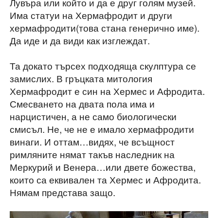
Лувъра или който и да е друг голям музей.
Има статуи на Хермафродит и други
хермафродити(това стана генерично име).
Да иде и да види как изглеждат.
Та докато търсех подходяща скулптура се
замислих. В гръцката митология
Хермафродит е син на Хермес и Афродита.
Смесването на двата пола има и
нарцистичен, а не само биологически
смисъл. Не, че не е имало хермафродити
винаги. И оттам…видях, че всъщност
римляните нямат такъв наследник на
Меркурий и Венера…или двете божества,
които са еквивален та Хермес и Афродита.
Нямам представа защо.