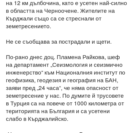
на 12 км дълбочина, като е усетен най-силно
в областта на Черноочене. Жителите на
Кърджали също са се стреснали от
земетресението.
Не се съобщава за пострадали и щети.
По-рано днес доц. Пламена Райкова, шеф
на департамент „Сеизмология и сеизмично
инженерство“ към Националния институт по
геофизика, геодезия и география на БАН,
заяви пред „24 часа“, че няма опасност от
земетресение у нас. По думите й трусовете
в Турция са на повече от 1000 километра от
територията на България и са усетени
слабо в Кърджалийско.