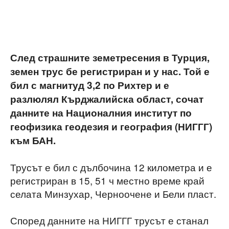
След страшните земетресения в Турция,
земен трус бе регистриран и у нас. Той е
бил с магнитуд 3,2 по Рихтер и е
разлюлял Кърджалийска област, сочат
данните на Националния институт по
геофизика геодезия и география (НИГГГ)
към БАН.
Трусът е бил с дълбочина 12 километра и е
регистриран в 15, 51 ч местно време край
селата Минзухар, Черноочене и Бели пласт.
Според данните на НИГГГ трусът е станал