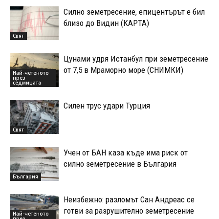
Силно земетресение, епицентърът е бил
близо до Видин (КАРТА)
Свят
Цунами удря Истанбул при земетресение
от 7,5 в Мраморно море (СНИМКИ)
Най-четеното
през
седмицата
Силен трус удари Турция
Свят
Учен от БАН каза къде има риск от
силно земетресение в България
България
Неизбежно: разломът Сан Андреас се
готви за разрушително земетресение
Най-четеното
през