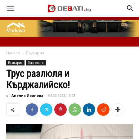
Начало
България
България
Топновина
Трус разлюля и
Кърджалийско!
от
Анелия Иванова
-
06.02.2023, 18:28