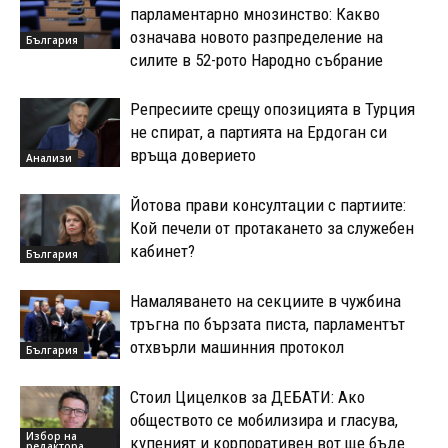
парламентарно мнозинство: Какво
означава новото разпределение на
България
силите в 52-рото Народно събрание
Репресиите срещу опозицията в Турция
не спират, а партията на Ердоган си
връща доверието
Анализи
Йотова прави консултации с партиите:
Кой печели от протакането за служебен
кабинет?
България
Намаляването на секциите в чужбина
тръгна по бързата писта, парламентът
отхвърли машинния протокол
България
Стоил Цицелков за ДЕБАТИ: Ако
обществото се мобилизира и гласува,
Избор на
купеният и корпоративен вот ще бъде
редактора