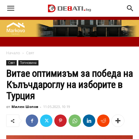
Начало
Свят
Свят
Топновина
Витае оптимизъм за победа на
Кълъчдароглу на изборите в
Турция
от
Милен Шопов
-
11.05.2023, 10:19