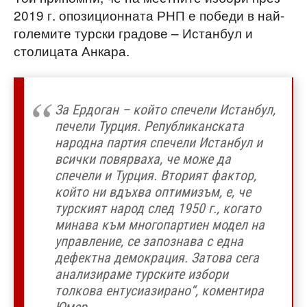
2019 г. опозиционната РНП е победи в най-
големите турски градове – Истанбул и
столицата Анкара.
За Ердоган – който спечели Истанбул,
печели Турция. Републиканската
народна партия спечели Истанбул и
всички повярваха, че може да
спечели и Турция. Вторият фактор,
който ни вдъхва оптимизъм, е, че
турският народ след 1950 г., когато
минава към многопартиен модел на
управление, се запознава с една
дефектна демокрация. Затова сега
анализираме турските избори
толкова ентусиазирано“, коментира