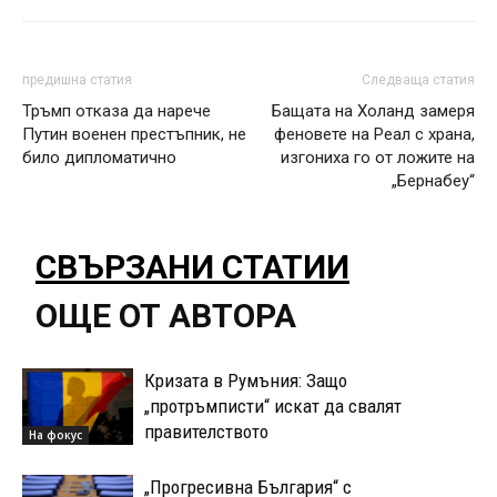
предишна статия
Следваща статия
Тръмп отказа да нарече
Бащата на Холанд замеря
Путин военен престъпник, не
феновете на Реал с храна,
било дипломатично
изгониха го от ложите на
„Бернабеу“
СВЪРЗАНИ СТАТИИ
ОЩЕ ОТ АВТОРА
Кризата в Румъния: Защо
„протръмписти“ искат да свалят
правителството
На фокус
„Прогресивна България“ с