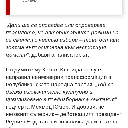
Юмер.
„Дали ще се оправдае или опровергае
правилото, че авторитарните режими не
се сменят с честни избори – това остава
голяма въпросителна към настоящия
, добави анализаторът.
момент“
По думите му Кемал Кълъчдароглу е
направил неимоверни трансформации в
Републиканската народна партия.
„Той се
дължи изключително културно и
,
цивилизовано в предизборната кампания“
подчерта Мехмед Юмер. И добави, че
неговият съперник – действащият президент
Реджеп Ердоган, си позволява да използва