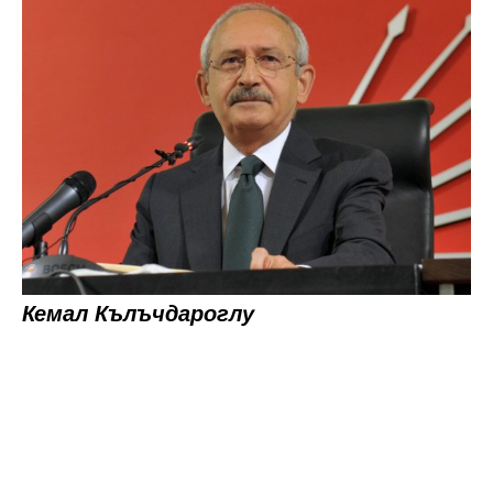
Кемал Кълъчдароглу