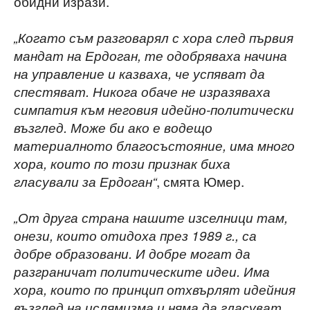
обидни изрази.
„Когато съм разговарял с хора след първия
мандат на Ердоган, те одобряваха начина
на управление и казваха, че успяват да
спестяват. Никога обаче не изразяваха
симпатия към неговия идейно-политически
възглед. Може би ако е водещо
материалното благосъстояние, има много
хора, които по този признак биха
, смята Юмер.
гласували за Ердоган“
„От друга страна нашите изселници там,
онези, които отидоха през 1989 г., са
добре образовани. И добре могат да
разграничат политическите идеи. Има
хора, които по принцип отхвърлят идейния
възглед на ислямизма и няма да гласуват