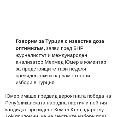
Говорим за Турция с известна доза
заяви пред БНР
оптимизъм,
журналистът и международен
анализатор Мехмед Юмер в коментар
за предстоящите тази неделя
президентски и парламентарни
избори в Турция.
Юмер имаше предвид вероятната победа на
Републиканската народна партия и нейния
кандидат-президент Кемал Кълъчдароглу.
Той припомни, че на местните избори през