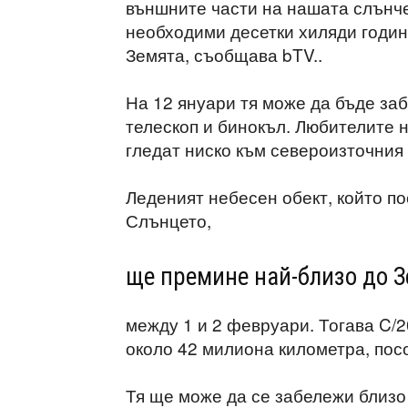
външните части на нашата слънче
необходими десетки хиляди годин
Земята, съобщава bTV..
На 12 януари тя може да бъде за
телескоп и бинокъл. Любителите 
гледат ниско към североизточния
Леденият небесен обект, който по
Слънцето,
ще премине най-близо до 
между 1 и 2 февруари. Тогава C/2
около 42 милиона километра, посо
Тя ще може да се забележи близо