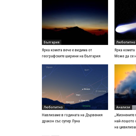
България
Любопитно
Ярка комета вече е видима от
Ярка комета
географските ширини на България
Може да се 
Любопитно
Анализи
Навлизаме в годината на Дървения
„Жизнените п
дракон със супер Луна
най-лошото 
на цивилиза