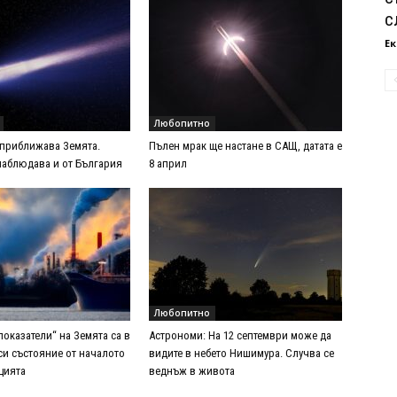
с
Ек
Любопитно
 приближава Земята.
Пълен мрак ще настане в САЩ, датата е
наблюдава и от България
8 април
Любопитно
оказатели“ на Земята са в
Астрономи: На 12 септември може да
си състояние от началото
видите в небето Нишимура. Случва се
цията
веднъж в живота