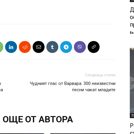
Д
о
п
Ек
Следваща статия
о
Чудният глас от Варвара: 300 неизвестни
ва
песни чакат младите
П
ОЩЕ ОТ АВТОРА
Р
с