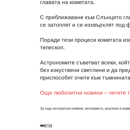
главата на кометата.
С приближаване към Слънцето гла
се затоплят и се изхвърхлят под 
Поради тези процеси кометата из
телескоп.
Астрономите съветват всеки, койт
без изкуствени светлини и да пре
приспособят очите към тъмнината
Още любопитни новини – четете т
За още интересни новини, интервюта, анализи и ком
8150