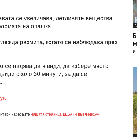
вата се увеличава, летливите вещества
формата на опашка.
А
Б
глежда размита, когато се наблюдава през
м
И
о се надява да я види, да избере място
двиди около 30 минути, за да се
.
ук
ентари харесайте
нашата страница ДЕБАТИ във Фейсбук
!
П