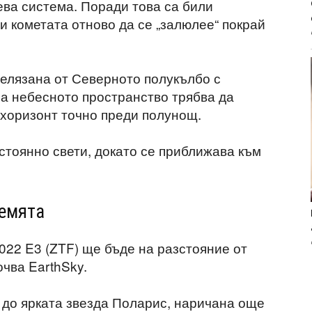
ва система. Поради това са били
и кометата отново да се „залюлее“ покрай
белязана от Северното полукълбо с
на небесното пространство трябва да
 хоризонт точно преди полунощ.
стоянно свети, докато се приближава към
Земята
022 E3 (ZTF) ще бъде на разстояние от
чва EarthSky.
 до ярката звезда Поларис, наричана още