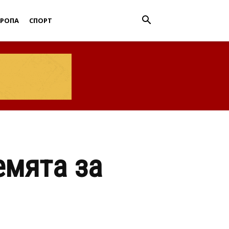
ВРОПА
СПОРТ
емята за