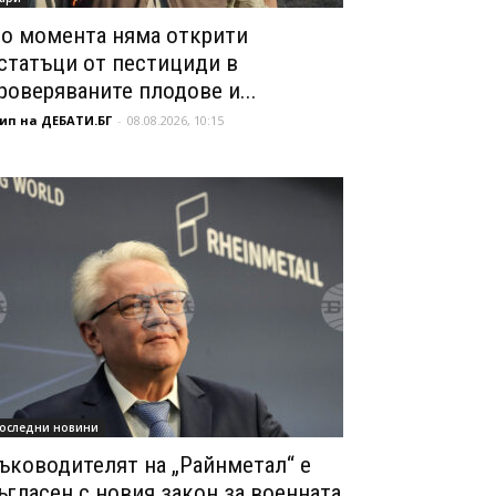
о момента няма открити
статъци от пестициди в
роверяваните плодове и...
ип на ДЕБАТИ.БГ
-
08.08.2026, 10:15
оследни новини
ъководителят на „Райнметал“ е
ъгласен с новия закон за военната