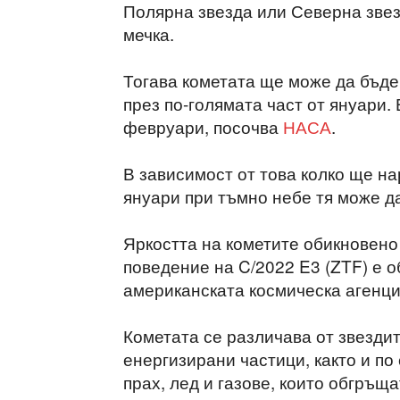
Полярна звезда или Северна звез
мечка.
Тогава кометата ще може да бъде
през по-голямата част от януари.
февруари, посочва
НАСА
.
В зависимост от това колко ще на
януари при тъмно небе тя може д
Яркостта на кометите обикновено
поведение на C/2022 E3 (ZTF) е 
американската космическа агенци
Кометата се различава от звездит
енергизирани частици, както и по
прах, лед и газове, които обгръщ