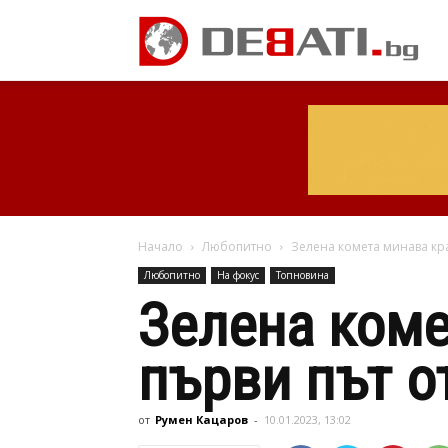
Начало
Любопитно
Зелена комета минава кра
Любопитно
На фокус
Топновина
Зелена коме
първи път о
от
Румен Кацаров
-
10.01.2023, 13:02