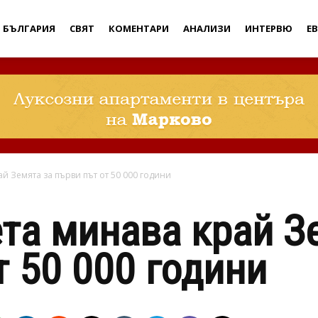
Дебати
БЪЛГАРИЯ
СВЯТ
КОМЕНТАРИ
АНАЛИЗИ
ИНТЕРВЮ
Е
й Земята за първи път от 50 000 години
та минава край З
т 50 000 години