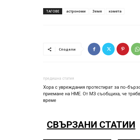
ТАГОВЕ
астрономи
Земя
комета
Сподели
предишна статия
Хора с увреждания протестират за по-бърз
приемане на НМЕ. От МЗ съобщиха, че тряб
време
СВЪРЗАНИ СТАТИИ