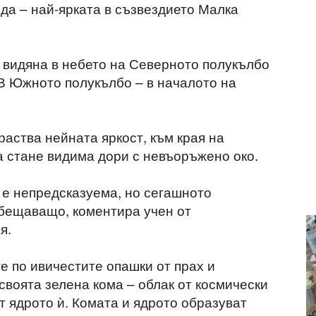
да – най-ярката в съзвездието Малка
 видяна в небето на Северното полукълбо
 В Южното полукълбо – в началото на
раства нейната яркост, към края на
а стане видима дори с невъоръжено око.
 е непредсказуема, но сегашното
обещаващо, коментира учен от
я.
е по ивичестите опашки от прах и
 своята зелена кома – облак от космически
ат ядрото ѝ. Комата и ядрото образуват