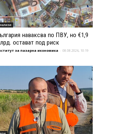
нализи
ългария наваксва по ПВУ, но €1,9
лрд. остават под риск
нститут за пазарна икономика
-
08.08.2026, 10:19
ари