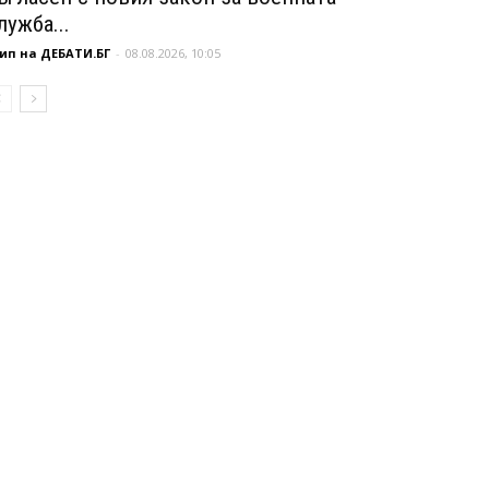
лужба...
ип на ДЕБАТИ.БГ
-
08.08.2026, 10:05