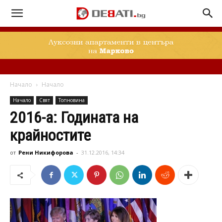
Начало
Начало
Начало
Свят
Топновина
2016-а: Годината на
крайностите
от
Рени Никифорова
-
31.12.2016, 14:34