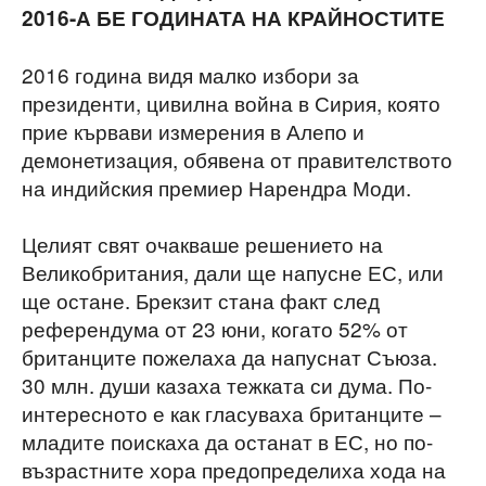
2016-А БЕ ГОДИНАТА НА КРАЙНОСТИТЕ
2016 година видя малко избори за
президенти, цивилна война в Сирия, която
прие кървави измерения в Алепо и
демонетизация, обявена от правителството
на индийския премиер Нарендра Моди.
Целият свят очакваше решението на
Великобритания, дали ще напусне ЕС, или
ще остане. Брекзит стана факт след
референдума от 23 юни, когато 52% от
британците пожелаха да напуснат Съюза.
30 млн. души казаха тежката си дума. По-
интересното е как гласуваха британците –
младите поискаха да останат в ЕС, но по-
възрастните хора предопределиха хода на