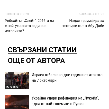
предишна статия
Следваща статия
Уебсайтът „Слейт”: 2016-а ли
Надал триумфира за
е най-ужасната година в
четвърти път в Абу Даби
историята?
СВЪРЗАНИ СТАТИИ
ОЩЕ ОТ АВТОРА
Израел отбелязва две години от атаката
на 7 октомври
На фокус
Украйна удари рафинерия на „Лукойл“,
една от най-големите в Русия