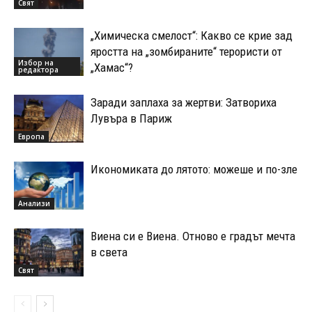
Свят
„Химическа смелост“: Какво се крие зад
яростта на „зомбираните“ терористи от
Избор на
„Хамас“?
редактора
Заради заплаха за жертви: Затвориха
Лувъра в Париж
Европа
Икономиката до лятото: можеше и по-зле
Анализи
Виена си е Виена. Отново е градът мечта
в света
Свят