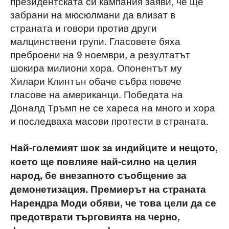
президентската си кампания заяви, че ще
забрани на мюсюлмани да влизат в
страната и говори против други
малцинствени групи. Гласовете бяха
преброени на 9 ноември, а резултатът
шокира милиони хора. Опонентът му
Хилари Клинтън обаче събра повече
гласове на американци. Победата на
Доналд Тръмп не се хареса на много и хора
и последваха масови протести в страната.
Най-големият шок за индийците и нещото,
което ще повлияе най-силно на целия
народ, бе внезапното съобщение за
демонетизация. Премиерът на страната
Нарендра Моди обяви, че това цели да се
предотврати търговията на черно,