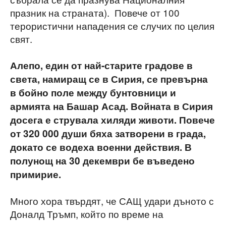
празник на страната). Повече от 100
терористични нападения се случих по целия
свят.
Алепо, един от най-старите градове в
света, намиращ се в Сирия, се превърна
в бойно поле между бунтовници и
армията на Башар Асад. Войната в Сирия
досега е струвала хиляди животи. Повече
от 320 000 души бяха затворени в града,
докато се водеха военни действия. В
полунощ на 30 декември бе въведено
примирие.
Много хора твърдят, че САЩ удари дъното с
Доналд Тръмп, който по време на