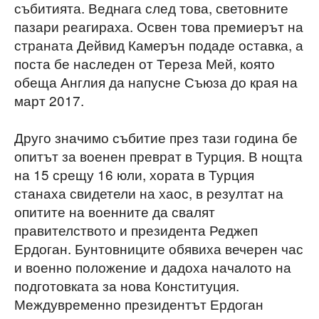
събитията. Веднага след това, световните
пазари реагираха. Освен това премиерът на
страната Дейвид Камерън подаде оставка, а
поста бе наследен от Тереза Мей, която
обеща Англия да напусне Съюза до края на
март 2017.
Друго значимо събитие през тази година бе
опитът за военен преврат в Турция. В нощта
на 15 срещу 16 юли, хората в Турция
станаха свидетели на хаос, в резултат на
опитите на военните да свалят
правителството и президента Реджеп
Ердоган. Бунтовниците обявиха вечерен час
и военно положение и дадоха началото на
подготовката за нова Конституция.
Междувременно президентът Ердоган