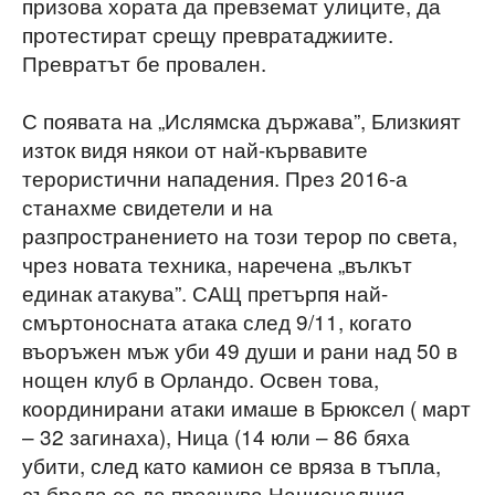
призова хората да превземат улиците, да
протестират срещу превратаджиите.
Превратът бе провален.
С появата на „Ислямска държава”, Близкият
изток видя някои от най-кървавите
терористични нападения. През 2016-а
станахме свидетели и на
разпространението на този терор по света,
чрез новата техника, наречена „вълкът
единак атакува”. САЩ претърпя най-
смъртоносната атака след 9/11, когато
въоръжен мъж уби 49 души и рани над 50 в
нощен клуб в Орландо. Освен това,
координирани атаки имаше в Брюксел ( март
– 32 загинаха), Ница (14 юли – 86 бяха
убити, след като камион се вряза в тъпла,
събрала се да празнува Националния