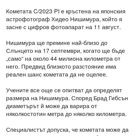
Кометата C/2023 PI е кръстена на японския
астрофотограф Хидео Нишимура, който я
засне с цифров фотоапарат на 11 август.
Нишимура ще премине най-близо до
Слънцето на 17 септември, когато ще бъде
„само“ на около 44 милиона километра от
него. Предвид близкото разстояние има
реален шанс кометата да не оцелее.
Учените все още се опитват да определят
размера на Нишимура. Според Брад Гибсън
диаметърът й може да варира от
няколкостотин метра до няколко километра.
Специалистът допуска, че кометата може да