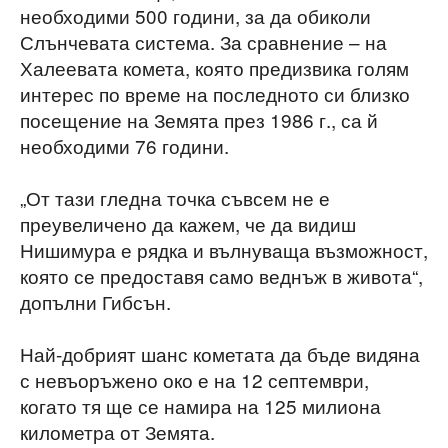
необходими 500 години, за да обиколи
Слънчевата система. За сравнение – на
Халеевата комета, която предизвика голям
интерес по време на последното си близко
посещение на Земята през 1986 г., са й
необходими 76 години.
„От тази гледна точка съвсем не е
преувеличено да кажем, че да видиш
Нишимура е рядка и вълнуваща възможност,
която се предоставя само веднъж в живота“,
допълни Гибсън.
Най-добрият шанс кометата да бъде видяна
с невъоръжено око е на 12 септември,
когато тя ще се намира на 125 милиона
километра от Земята.