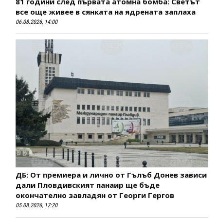
81 години след първата атомна бомба: Светът
все още живее в сянката на ядрената заплаха
06.08.2026, 14:00
ДБ: От премиера и лично от Гълъб Донев зависи
дали Пловдивският панаир ще бъде
окончателно завладян от Георги Гергов
05.08.2026, 17:20