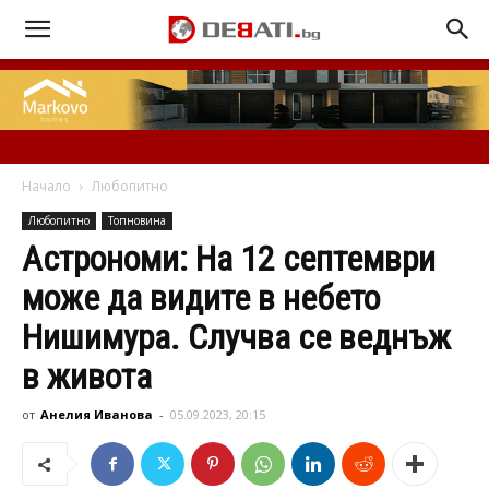
Начало
Любопитно
Любопитно
Топновина
Астрономи: На 12 септември
може да видите в небето
Нишимура. Случва се веднъж
в живота
от
Анелия Иванова
-
05.09.2023, 20:15