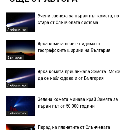
Учени заснеха за първи път комета, по-
стара от Слънчевата система
Любопитно
Ярка комета вече е видима от
географските ширини на България
България
Ярка комета приближава Земята. Може
да се наблюдава и от България
Любопитно
Зелена комета минава край Земята за
първи път от 50 000 години
Любопитно
Парад на планетите от Слънчевата