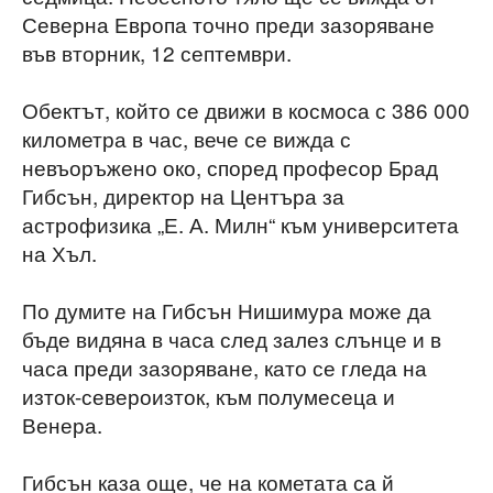
Северна Европа точно преди зазоряване
във вторник, 12 септември.
Обектът, който се движи в космоса с 386 000
километра в час, вече се вижда с
невъоръжено око, според професор Брад
Гибсън, директор на Центъра за
астрофизика „Е. А. Милн“ към университета
на Хъл.
По думите на Гибсън Нишимура може да
бъде видяна в часа след залез слънце и в
часа преди зазоряване, като се гледа на
изток-североизток, към полумесеца и
Венера.
Гибсън каза още, че на кометата са й