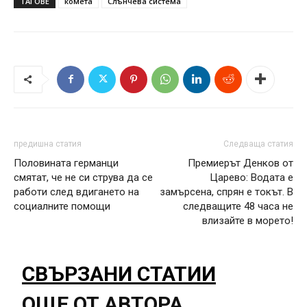
ТАГОВЕ
комета
Слънчева система
предишна статия
Следваща статия
Половината германци
Премиерът Денков от
смятат, че не си струва да се
Царево: Водата е
работи след вдигането на
замърсена, спрян е токът. В
социалните помощи
следващите 48 часа не
влизайте в морето!
СВЪРЗАНИ СТАТИИ
ОЩЕ ОТ АВТОРА