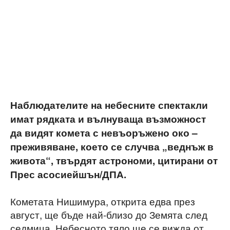
Наблюдателите на небесните спектакли
имат рядката и вълнуваща възможност
да видят комета с невъоръжено око –
преживяване, което се случва „веднъж в
живота“, твърдят астрономи, цитирани от
Прес асосиейшън/ДПА.
Кометата Нишимура, открита едва през
август, ще бъде най-близо до Земята след
седмица. Небесното тяло ще се вижда от