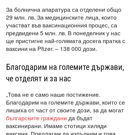
За болнична апаратура са отделени общо
29 млн. лв. За медицинските лица, които
участват във ваксинационния процес, са
предвидени 5 млн. лв. В понеделник у нас
ще пристигне най-голямата досега пратка с
ваксини на Pfizer. – 138 000 дози.
Благодарим на големите държави,
че отделят и за нас
„Това не е само наше постижение.
Благодарим на големите държави, които се
лишиха от част от своите дози, за да могат
българските граждани
да бъдат
ваксинирани. Имаме стотици хиляди
ваксини. Предлагам да изпълним и това,