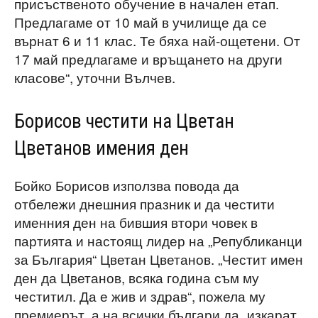
присъственото обучение в начален етап.
Предлагаме от 10 май в училище да се
върнат 6 и 11 клас. Те бяха най-ощетени. От
17 май предлагаме и връщането на други
класове“, уточни Вълчев.
Борисов честити на Цветан
Цветанов имения ден
Бойко Борисов използва повода да
отбележи днешния празник и да честити
именния ден на бившия втори човек в
партията и настоящ лидер на „Републиканци
за България“ Цветан Цветанов. „Честит имен
ден да Цветанов, всяка година съм му
честитил. Да е жив и здрав“, пожела му
премиерът, а на всички българи да „изкарат