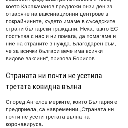
което Каракачанов предложи онзи ден за
отваряне на ваксинационни центрове в
покрайнините, където имаме в съседските
страни български граждани. Нека, както ЕС
постъпва с нас и ни помага, да помагаме и
ние на страните в нужда. Благодарен съм,
че за всички българи вече има всички
видове ваксини“, призова Борисов.
Страната ни почти не усетила
третата ковидна вълна
Според Ангелов мерките, които България е
предприела, са навременни.„Страната ни
почти не усети третата вълна на
коронавируса.