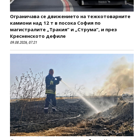
Ограничава се движението на тежкотоварните
камиони над 12 т в посока София по
магистралите „Тракия“ и „Струма“, и през
Кресненското дефиле
09.08.2026, 07:21