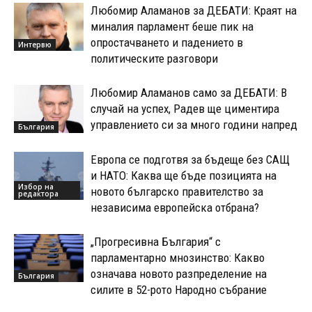
Любомир Аламанов за ДЕБАТИ: Краят на
миналия парламент беше пик на
опростачването и падението в
Интервю
политическите разговори
Любомир Аламанов само за ДЕБАТИ: В
случай на успех, Радев ще циментира
управлението си за много години напред
България
Европа се подготвя за бъдеще без САЩ
и НАТО: Каква ще бъде позицията на
Избор на
новото българско правителство за
редактора
независима европейска отбрана?
„Прогресивна България“ с
парламентарно мнозинство: Какво
означава новото разпределение на
България
силите в 52-рото Народно събрание