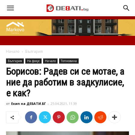
Начало
България
България
На фокус
Начало
Топновина
Борисов: Радев си се мотае, а
ние да работим в задкулисие,
е как?
от
Екип на ДЕБАТИ.БГ
-
25.04.2021, 11:39