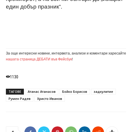
един добър празник“.
За още интересни новини, интервюта, анализи и коментари харесайте
нашата страница ДЕБАТИ във Фейсбук
!
1130
ТАГОВЕ
Атанас Атанасов
Бойко Борисов
задкулитие
Румен Радев
Христо Иванов