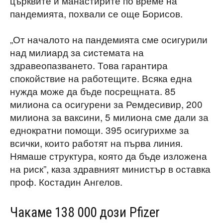
църквите и манастирите по време на
пандемията, похвали се още Борисов.
„От началото на пандемията сме осигурили
над милиард за системата на
здравеопазването. Това гарантира
спокойствие на работещите. Всяка една
нужда може да бъде посрещната. 85
милиона са осигурени за Ремдесивир, 200
милиона за ваксини, 5 милиона сме дали за
еднократни помощи. 395 осигурихме за
всички, които работят на първа линия.
Нямаше структура, която да бъде изложена
на риск”, каза здравният министър в оставка
проф. Костадин Ангелов.
Чакаме 138 000 дози Pfizer