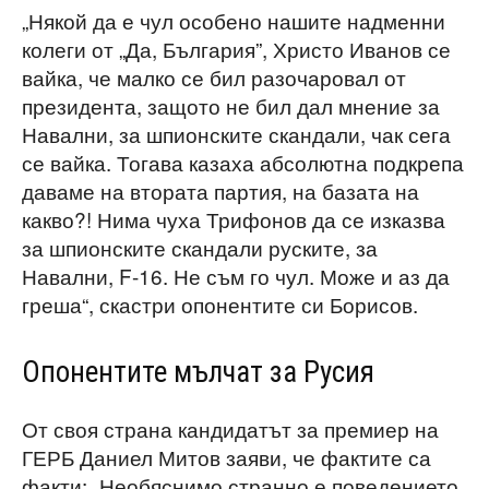
„Някой да е чул особено нашите надменни
колеги от „Да, България”, Христо Иванов се
вайка, че малко се бил разочаровал от
президента, защото не бил дал мнение за
Навални, за шпионските скандали, чак сега
се вайка. Тогава казаха абсолютна подкрепа
даваме на втората партия, на базата на
какво?! Нима чуха Трифонов да се изказва
за шпионските скандали руските, за
Навални, F-16. Не съм го чул. Може и аз да
греша“, скастри опонентите си Борисов.
Опонентите мълчат за Русия
От своя страна кандидатът за премиер на
ГЕРБ Даниел Митов заяви, че фактите са
факти: „Необяснимо странно е поведението