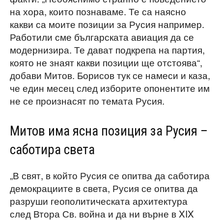
на хора, които познаваме. Те са наясно
какви са моите позиции за Русия например.
Работили сме българската авиация да се
модернизира. Те дават подкрепа на партия,
която не знаят какви позиции ще отстоява“,
добави Митов. Борисов тук се намеси и каза,
че един месец след изборите опонентите им
не се произнасят по темата Русия.
Митов има ясна позиция за Русия –
саботира света
„В свят, в който Русия се опитва да саботира
демокрациите в света, Русия се опитва да
разруши геополитическата архитектура
след Втора Св. война и да ни върне в XIX