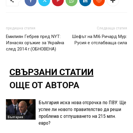
предишна статия
Следваща статия
Емилиян Гебрев пред NYТ:
Шефът на MI6 Ричард Мур:
Изнасях оръжие за Украйна
Русия е отслабваща сила
след 2014 г.(ОБНОВЕНА)
СВЪРЗАНИ СТАТИИ
ОЩЕ ОТ АВТОРА
България иска нова отсрочка по ПВУ: Ще
успее ли новото правителство да реши
проблема с отпушването на 215 млн.
България
евро?