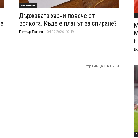
Анализи
Държавата харчи повече от
Б
те
всякога. Къде е планът за спиране?
М
Петър Ганев
-
04.07.2026, 10:49
М
б
Ек
страница 1 на 254
П