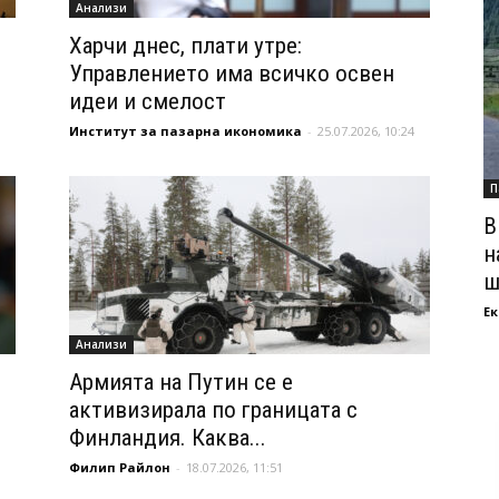
Анализи
Харчи днес, плати утре:
Управлението има всичко освен
идеи и смелост
Институт за пазарна икономика
-
25.07.2026, 10:24
П
В
н
ш
Ек
Анализи
Армията на Путин се е
активизирала по границата с
Финландия. Каква...
Филип Райлон
-
18.07.2026, 11:51