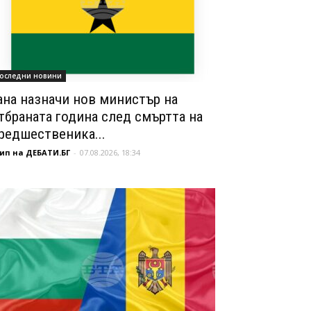
оследни новини
ана назначи нов министър на
тбраната година след смъртта на
редшественика...
ип на ДЕБАТИ.БГ
-
07.08.2026, 18:34