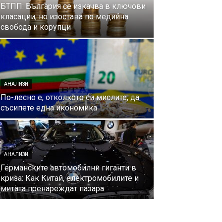
БТПП: България се изкачва в ключови
класации, но изостава по медийна
свобода и корупци
АНАЛИЗИ
По-лесно е, отколкото си мислите, да
съсипете една икономика
АНАЛИЗИ
Германските автомобилни гиганти в
криза: Как Китай, електромобилите и
митата пренареждат пазарa