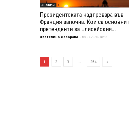
Анализи
Президентската надпревара във
Франция започна. Кои са основни
претенденти за Елисейския...
Цветелина Лазарова
-
08.07.2026, 18:33
...
1
2
3
254