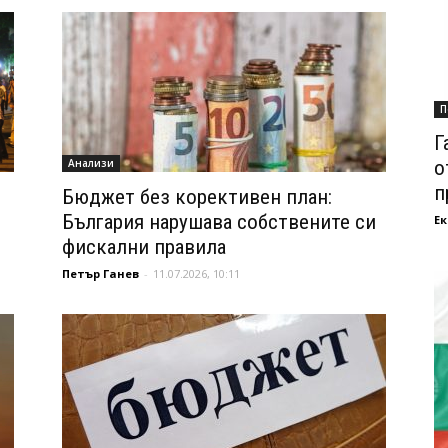
П
Г
Анализи
о
п
Бюджет без корективен план:
България нарушава собствените си
Ек
фискални правила
Петър Ганев
-
11.07.2026, 10:11