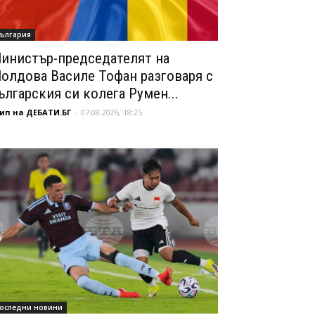
ългария
инистър-председателят на
олдова Василе Тофан разговаря с
ългарския си колега Румен...
ип на ДЕБАТИ.БГ
-
07.08.2026, 18:25
оследни новини