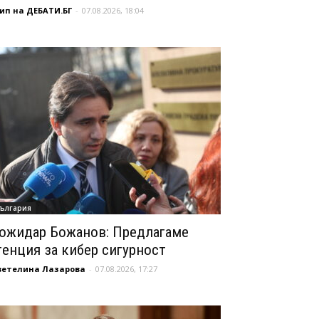
ип на ДЕБАТИ.БГ
-
07.08.2026, 18:04
ългария
ожидар Божанов: Предлагаме
генция за кибер сигурност
ветелина Лазарова
-
07.08.2026, 17:27