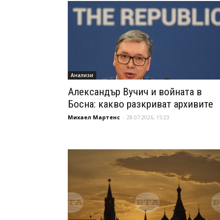
Анализи
Александър Вучич и войната в
Босна: какво разкриват архивите
Михаел Мартенс
-
28.07.2026, 15:23