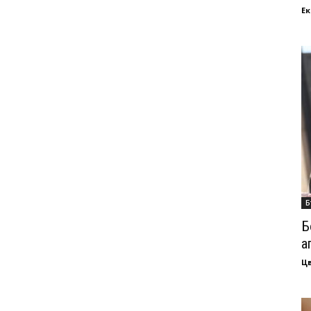
Ек
Б
Б
а
Ц