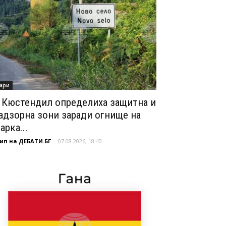
ари
 Кюстендил определиха защитна и
адзорна зони заради огнище на
арка...
ип на ДЕБАТИ.БГ
-
07.08.2026, 18:40