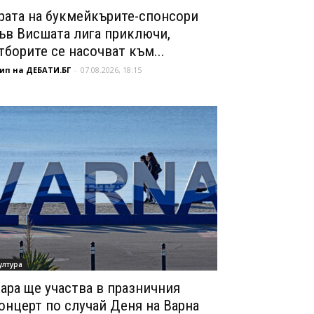
рата на букмейкърите-спонсори
ъв Висшата лига приключи,
тборите се насочват към...
ип на ДЕБАТИ.БГ
-
07.08.2026, 18:15
ултура
ара ще участва в празничния
онцерт по случай Деня на Варна