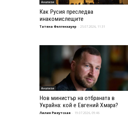
Анализи
Как Русия преследва
инакомислещите
Татяна Фелгенхауер
-
25.07.2026, 11:31
Анализи
Нов министър на отбраната в
Украйна: кой е Евгений Хмара?
Лилия Ржеутская
-
19.07.2026, 09:46