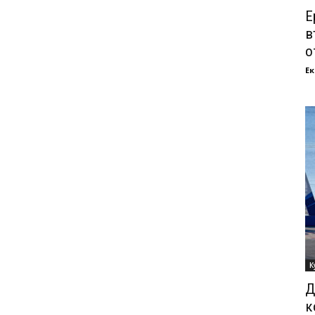
Е
в
о
Ек
К
Д
к