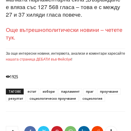
е вляза със 127 568 гласа – това е с между
27 и 37 хиляди гласа повече.
Още вътрешнополитически новини – четете
тук.
За още интересни новини, интервюта, анализи и коментари харесайте
нашата страница ДЕБАТИ във Фейсбук
!
1925
ТАГОВЕ
естат
избори
парламент
праг
проучване
резултат
социологическо проучване
социология