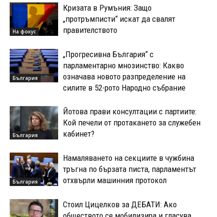
Кризата в Румъния: Защо
„протръмписти“ искат да свалят
правителството
На фокус
„Прогресивна България“ с
парламентарно мнозинство: Какво
означава новото разпределение на
България
силите в 52-рото Народно събрание
Йотова прави консултации с партиите:
Кой печели от протакането за служебен
кабинет?
България
Намаляването на секциите в чужбина
тръгна по бързата писта, парламентът
отхвърли машинния протокол
България
Стоил Цицелков за ДЕБАТИ: Ако
обществото се мобилизира и гласува,