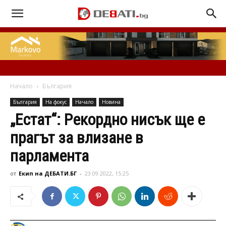
Начало
България
България
На фокус
Начало
Новина
„Естат“: Рекордно нисък ще е
прагът за влизане в
парламента
от
Екип на ДЕБАТИ.БГ
-
23.09.2022, 15:25