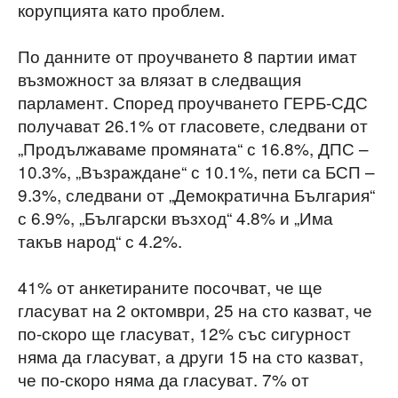
корупцията като проблем.
По данните от проучването 8 партии имат
възможност за влязат в следващия
парламент. Според проучването ГЕРБ-СДС
получават 26.1% от гласовете, следвани от
„Продължаваме промяната“ с 16.8%, ДПС –
10.3%, „Възраждане“ с 10.1%, пети са БСП –
9.3%, следвани от „Демократична България“
с 6.9%, „Български възход“ 4.8% и „Има
такъв народ“ с 4.2%.
41% от анкетираните посочват, че ще
гласуват на 2 октомври, 25 на сто казват, че
по-скоро ще гласуват, 12% със сигурност
няма да гласуват, а други 15 на сто казват,
че по-скоро няма да гласуват. 7% от