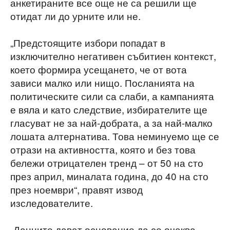
анкетираните все още не са решили ще
отидат ли до урните или не.
„Предстоящите избори попадат в
изключително негативен събитиен контекст,
което формира усещането, че от вота
зависи малко или нищо. Посланията на
политическите сили са слаби, а кампанията
е вяла и като следствие, избирателите ще
гласуват не за най-добрата, а за най-малко
лошата алтернатива. Това неминуемо ще се
отрази на активността, която и без това
бележи отрицателен тренд – от 50 на сто
през април, миналата година, до 40 на сто
през ноември“, правят извод
изследователите.
„Данните дават основание да се очаква