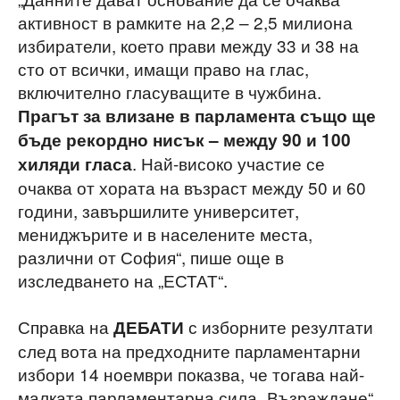
активност в рамките на 2,2 – 2,5 милиона
избиратели, което прави между 33 и 38 на
сто от всички, имащи право на глас,
включително гласуващите в чужбина.
Прагът за влизане в парламента също ще
бъде рекордно нисък – между 90 и 100
. Най-високо участие се
хиляди гласа
очаква от хората на възраст между 50 и 60
години, завършилите университет,
мениджърите и в населените места,
различни от София“, пише още в
изследването на „ЕСТАТ“.
Справка на
с изборните резултати
ДЕБАТИ
след вота на предходните парламентарни
избори 14 ноември показва, че тогава най-
малката парламентарна сила „Възраждане“