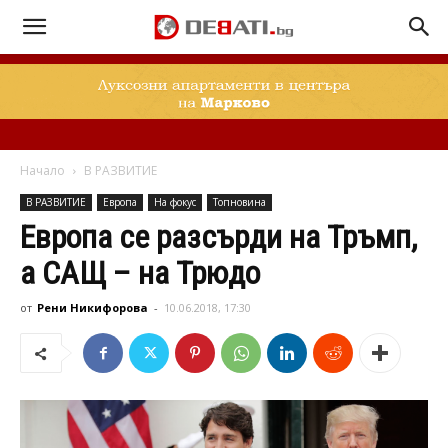
Начало
В РАЗВИТИЕ
В РАЗВИТИЕ
Европа
На фокус
Топновина
Европа се разсърди на Тръмп,
а САЩ – на Трюдо
от
Рени Никифорова
-
10.06.2018, 17:30