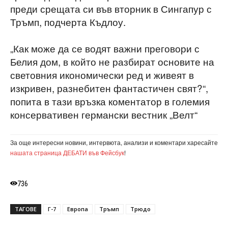
преди срещата си във вторник в Сингапур с
Тръмп, подчерта Къдлоу.
„Как може да се водят важни преговори с
Белия дом, в който не разбират основите на
световния икономически ред и живеят в
изкривен, разнебитен фантастичен свят?“,
попита в тази връзка коментатор в големия
консервативен германски вестник „Велт“
За още интересни новини, интервюта, анализи и коментари харесайте
нашата страница ДЕБАТИ във Фейсбук
!
736
ТАГОВЕ
Г-7
Европа
Тръмп
Трюдо