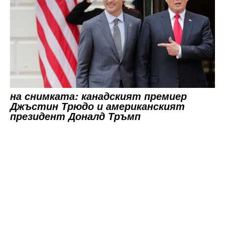
на снимката: канадският премиер
Джъстин Трюдо и американският
президент Доналд Тръмп