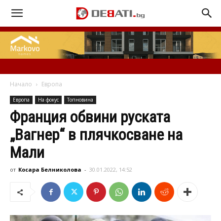
Начало
Европа
Европа
На фокус
Топновина
Франция обвини руската
„Вагнер“ в плячкосване на
Мали
от
Косара Белниколова
-
30.01.2022, 14:52