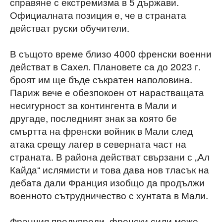
справяне с екстремизма в 5 държави.
Официалната позиция е, че в страната
действат руски обучители.
В същото време близо 4000 френски военни
действат в Сахел. Плановете са до 2023 г.
броят им ще бъде съкратен наполовина.
Париж вече е обезпокоен от нарастващата
несигурност за контингента в Мали и
другаде, последният знак за която бе
смъртта
на френски войник в Мали след
атака срещу лагер в северната част на
страната. В района действат свързани с „Ал
Кайда“ ислямисти и това дава нов тласък на
дебата дали Франция изобщо да продължи
военното сътрудничество с хунтата в Мали.
Франция предупреди, френски сили може