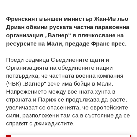
Френският външен министър Жан-Ив льо
Дриан обвини руската частна паравоенна
организация „Вагнер“ в плячкосване на
ресурсите на Мали, предаде Франс прес.
Преди седмица Съединените щати и
Организацията на обединените нации
потвърдиха, че частната военна компания
(ЧВК) „Вагнер“ вече има бойци в Мали.
Н
апрежението между военната хунта в
страната и Париж се продължава да расте,
увеличават се опасенията, че европейските
сили, разположени там са в състояние да се
справят с джихадистите.