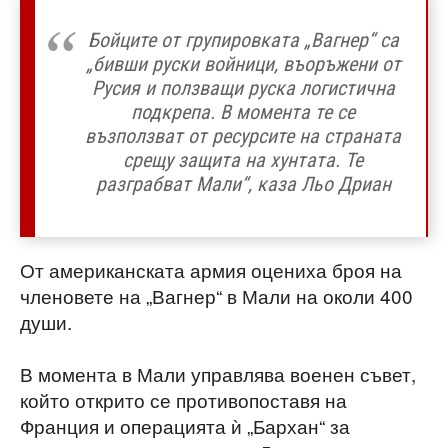
Бойците от групировката „Вагнер“ са
„бивши руски войници, въоръжени от
Русия и ползващи руска логистична
подкрепа. В момента те се
възползват от ресурсите на страната
срещу защита на хунтата. Те
разграбват Мали“, каза Льо Дриан
От американската армия оцениха броя на
членовете на „Вагнер“ в Мали на околи 400
души.
В момента в Мали
управлява военен съвет,
който открито се противопоставя на
Франция и операцията ѝ „Бархан“ за