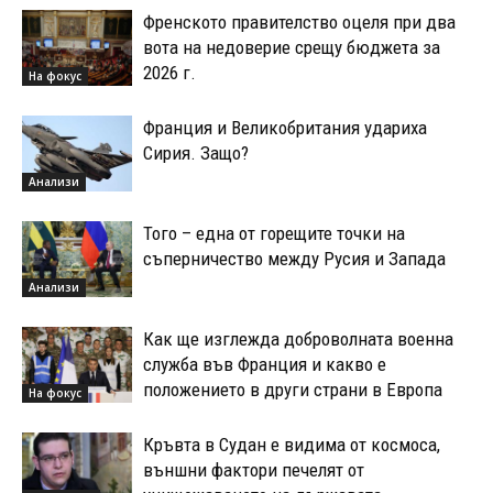
Френското правителство оцеля при два
вота на недоверие срещу бюджета за
2026 г.
На фокус
Франция и Великобритания удариха
Сирия. Защо?
Анализи
Того – една от горещите точки на
съперничество между Русия и Запада
Анализи
Как ще изглежда доброволната военна
служба във Франция и какво е
положението в други страни в Европа
На фокус
Кръвта в Судан е видима от космоса,
външни фактори печелят от