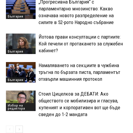
„Прогресивна България“ с
парламентарно мнозинство: Какво
означава новото разпределение на
България
силите в 52-рото Народно събрание
Йотова прави консултации с партиите:
Кой печели от протакането за служебен
кабинет?
България
Намаляването на секциите в чужбина
тръгна по бързата писта, парламентът
отхвърли машинния протокол
България
Стоил Цицелков за ДЕБАТИ: Ако
обществото се мобилизира и гласува,
Избор на
купеният и корпоративен вот ще бъде
редактора
сведен до 1-2 мандата