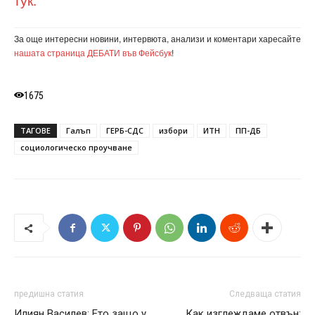
За още интересни новини, интервюта, анализи и коментари харесайте
нашата страница ДЕБАТИ във Фейсбук
!
1675
ТАГОВЕ
Галъп
ГЕРБ-СДС
избори
ИТН
ПП-ДБ
социологическо проучване
предишна статия
Следваща статия
Илиян Василев: Ето защо у
Как изглеждаме отвън: