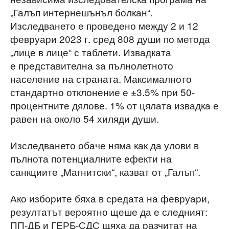
„Галъп интернешънъл болкан“.
Изследването е проведено между 2 и 12
февруари 2023 г. сред 808 души по метода
„лице в лице“ с таблети. Извадката
е представителна за пълнолетното
население на страната. Максималното
стандартно отклонение е ±3.5% при 50-
процентните дялове. 1% от цялата извадка е
равен на около 54 хиляди души.
Изследването обаче няма как да улови в
пълнота потенциалните ефекти на
санкциите „Магнитски“, казват от „Галъп“.
Ако изборите бяха в средата на февруари,
резултатът вероятно щеше да е следният:
ПП-ДБ и ГЕРБ-СДС щяха да разчитат на