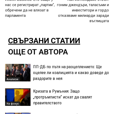
нас се регистрират „партии“,
гоним джендъри, таласъми и
обречени да не влязат в
инвеститори и гордо
парламента
отказваме милиарди заради
въглищата
СВЪРЗАНИ СТАТИИ
ОЩЕ ОТ АВТОРА
ПП-ДБ по пътя на разцеплението: Ще
оцелее ли коалицията и какво доведе до
раздорите в нея
Анализи
Кризата в Румъния: Защо
„протръмписти“ искат да свалят
правителството
На фокус