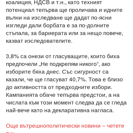
коалиция, НДСВ и т.н., като техният
потенциал тепърва ще проличава и идните
вълни на изследване ще дадат по-ясни
изгледи дали борбата е за по-долните
стъпала, за бариерата или за нещо повече,
казват изследователите.
3,8% са онези от гласуващите, които биха
предпочели „Не подкрепям никого“, ако
изборите бяха днес. Със сигурност са
казали, че ще гласуват 40,7%. Това е близо
до активността от предходните избори.
Кампанията обаче тепърва предстои, а на
числата към този момент следва да се гледа
най-вече като на декларативна нагласа.
Още вътрешнополитически новини – четете
тук.