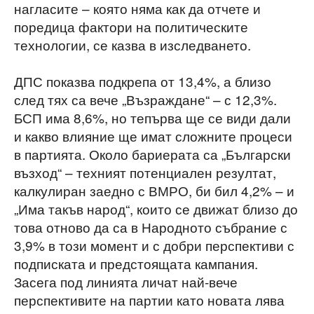
нагласите – която няма как да отчете и
поредица фактори на политическите
технологии, се казва в изследването.
ДПС показва подкрепа от 13,4%, а близо
след тях са вече „Възраждане“ – с 12,3%.
БСП има 8,6%, но тепърва ще се види дали
и какво влияние ще имат сложните процеси
в партията. Около бариерата са „Български
възход“ – техният потенциален резултат,
калкулиран заедно с ВМРО, би бил 4,2% – и
„Има такъв народ“, които се движат близо до
това отново да са в Народното събрание с
3,9% в този момент и с добри перспективи с
подписката и предстоящата кампания.
Засега под линията личат най-вече
перспективите на партии като новата лява