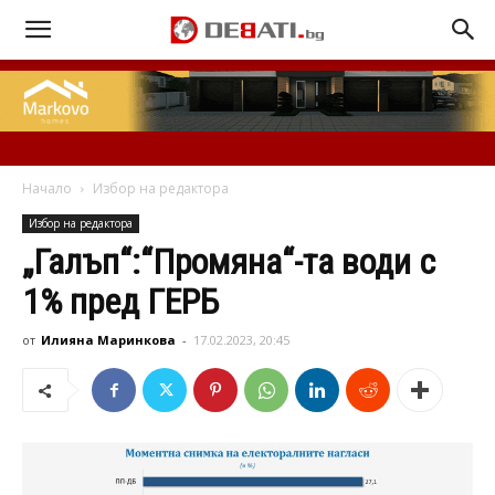
Начало
Избор на редактора
Избор на редактора
„Галъп“:“Промяна“-та води с
1% пред ГЕРБ
от
Илияна Маринкова
-
17.02.2023, 20:45