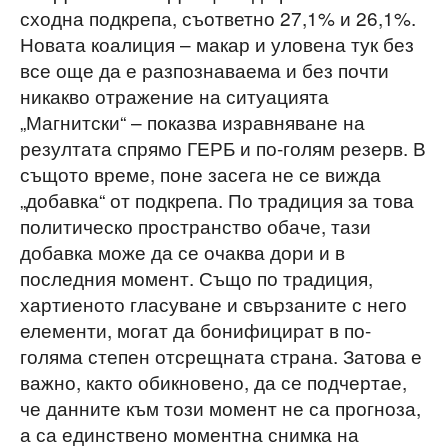
сходна подкрепа, съответно 27,1% и 26,1%.
Новата коалиция – макар и уловена тук без
все още да е разпознаваема и без почти
никакво отражение на ситуацията
„Магнитски“ – показва изравняване на
резултата спрямо ГЕРБ и по-голям резерв. В
същото време, поне засега не се вижда
„добавка“ от подкрепа. По традиция за това
политическо пространство обаче, тази
добавка може да се очаква дори и в
последния момент. Също по традиция,
хартиеното гласуване и свързаните с него
елементи, могат да бонифицират в по-
голяма степен отсрещната страна. Затова е
важно, както обикновено, да се подчертае,
че данните към този момент не са прогноза,
а са единствено моментна снимка на