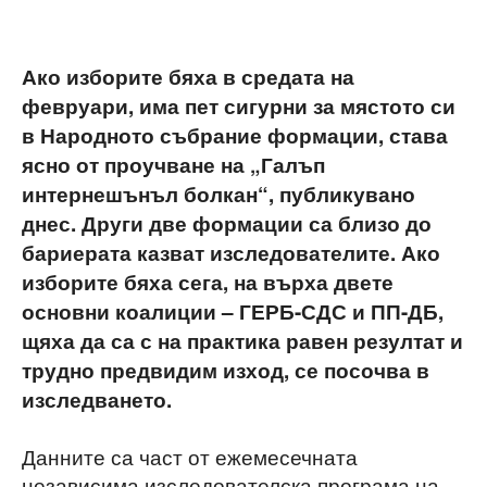
Ако изборите бяха в средата на
февруари, има пет сигурни за мястото си
в Народното събрание формации, става
ясно от проучване на „Галъп
интернешънъл болкан“, публикувано
днес. Други две формации са близо до
бариерата казват изследователите. Ако
изборите бяха сега, на върха двете
основни коалиции – ГЕРБ-СДС и ПП-ДБ,
щяха да са с на практика равен резултат и
трудно предвидим изход, се посочва в
изследването.
Данните са част от ежемесечната
независима изследователска програма на