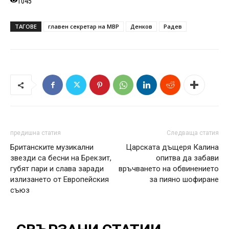
1045
ТАГОВЕ
главен секретар на МВР
Денков
Радев
предишна статия
Следваща статия
Британските музикални
Царската дъщеря Калина
звезди са бесни на Брекзит,
опитва да забави
губят пари и слава заради
връчването на обвинението
излизането от Европейския
за пияно шофиране
съюз