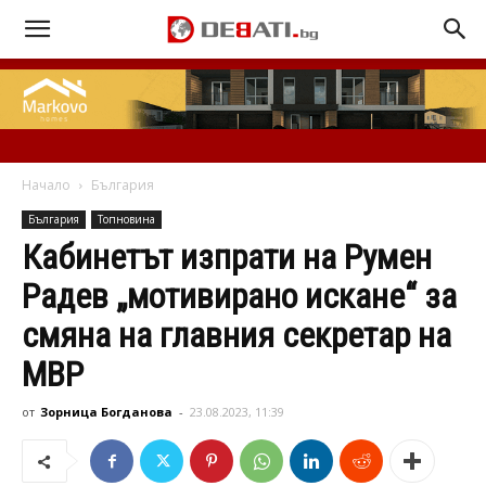
Начало
България
България
Топновина
Кабинетът изпрати на Румен
Радев „мотивирано искане“ за
смяна на главния секретар на
МВР
от
Зорница Богданова
-
23.08.2023, 11:39