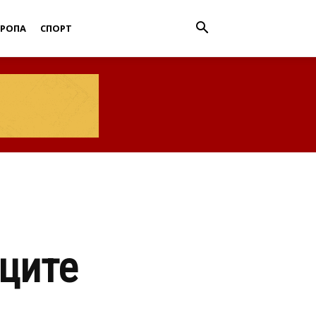
ВРОПА
СПОРТ
аците