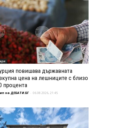
ари
урция повишава държавната
зкупна цена на лешниците с близо
0 процента
ип на ДЕБАТИ.БГ
-
06.08.2026, 21:45