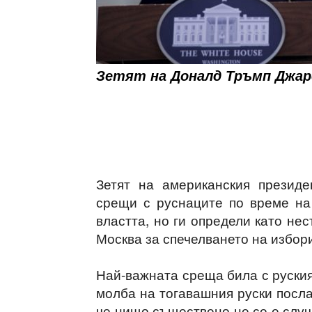
Зетят на Доналд Тръмп Джа
Зетят на американския презид
срещи с руснаците по време на
властта, но ги определи като не
Москва за спечелването на избор
Най-важната среща била с руския
молба на тогавашния руски посла
че нищо съществено не се е случ