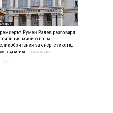
ългария
ремиерът Румен Радев разговаря
 външния министър на
еликобритания за енергетиката,...
ип на ДЕБАТИ.БГ
-
06.08.2026, 21:21