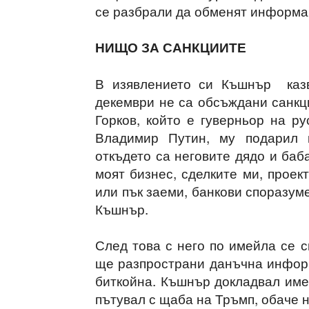
се разбрали да обменят информац
НИЩО ЗА САНКЦИИТЕ
В изявлението си Къшнър казв
декември не са обсъждани санкц
Горков, който е гуверньор на р
Владимир Путин, му подарил к
откъдето са неговите дядо и баб
моят бизнес, сделките ми, прое
или пък заеми, банкови споразум
Къшнър.
След това с него по имейла се с
ще разпространи данъчна информ
биткойна. Къшнър докладвал имей
пътувал с щаба на Тръмп, обаче 