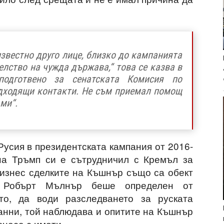
известно друго лице, близко до кампанията
елство на чужда държава,“ това се казва в
подготвено за сенатската Комисия по
дходящи контакти. Не съм приемал помощ
ми“.
усия в президентската кампания от 2016-
на Тръмп си е сътрудничил с Кремъл за
Бизнес сделките на Къшнър също са обект
т Робърт Мълнър беше определен от
то, да води разследването за руската
анни, той наблюдава и опитите на Къшнър
знеса с имоти.