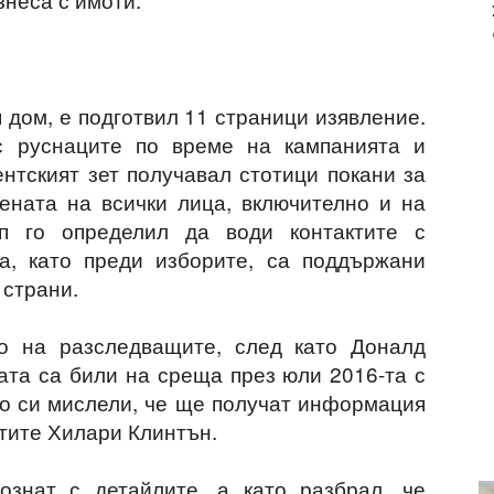
 дом, е подготвил 11 страници изявление.
 с руснаците по време на кампанията и
нтският зет получавал стотици покани за
ената на всички лица, включително и на
п го определил да води контактите с
а, като преди изборите, са поддържани
 страни.
о на разследващите, след като Доналд
та са били на среща през юли 2016-та с
ито си мислели, че ще получат информация
тите Хилари Клинтън.
ознат с детайлите, а като разбрал, че