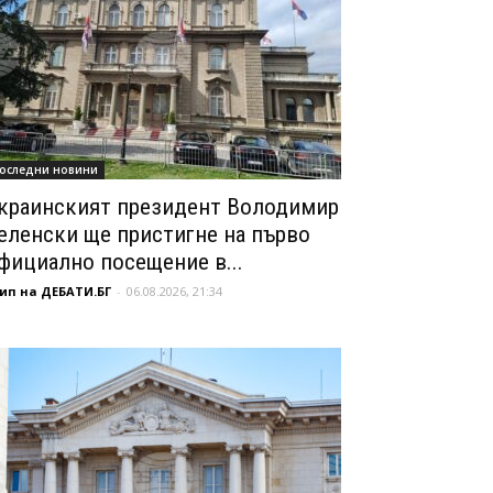
оследни новини
краинският президент Володимир
еленски ще пристигне на първо
фициално посещение в...
ип на ДЕБАТИ.БГ
-
06.08.2026, 21:34