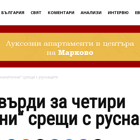
Дебати
БЪЛГАРИЯ
СВЯТ
КОМЕНТАРИ
АНАЛИЗИ
ИНТЕРВЮ
Е
начителни“ срещи с руснаците
върди за четири
ни“ срещи с русн