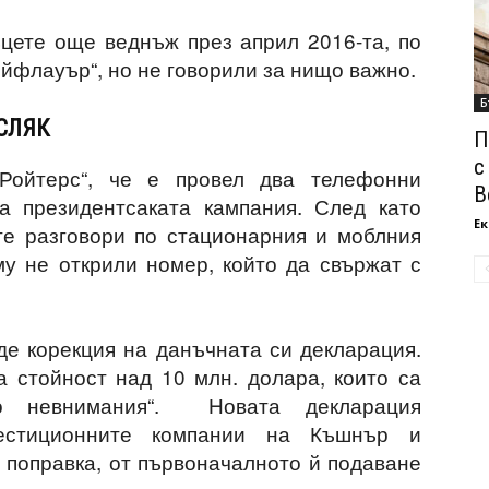
цете още веднъж през април 2016-та, по
ейфлауър“, но не говорили за нищо важно.
Б
СЛЯК
П
с
Ройтерс“, че е провел два телефонни
В
а президентсаката кампания. След като
Ек
те разговори по стационарния и моблния
у не открили номер, който да свържат с
е корекция на данъчната си декларация.
 стойност над 10 млн. долара, които са
по невнимания“. Новата декларация
естиционните компании на Къшнър и
й поправка, от първоначалното й подаване