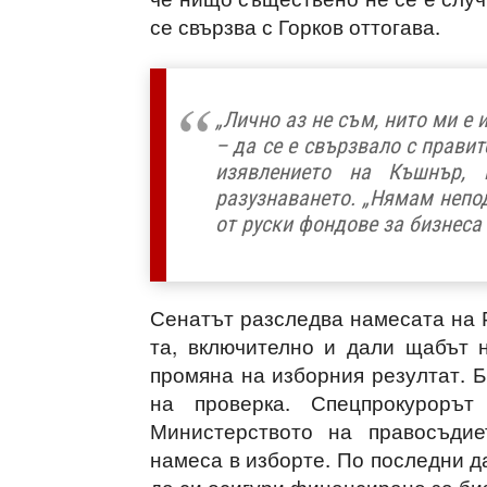
се свързва с Горков оттогава.
„Лично аз не съм, нито ми е 
– да се е свързвало с правит
изявлението на Къшнър, 
разузнаването. „Нямам непо
от руски фондове за бизнеса 
Сенатът разследва намесата на Р
та, включително и дали щабът 
промяна на изборния резултат. 
на проверка. Спецпрокуроръ
Министерството на правосъдие
намеса в изборте. По последни д
да си осигури финансиране за би