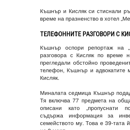
Къшнър и Кисляк си стиснали ръ
време на празненство в хотел „М
ТЕЛЕФОННИТЕ РАЗГОВОРИ С КИ
Къшнър оспори репортаж на „
разговора с Кисляк по време н
прегледали обстойно проведени
телефон, Къшнър и адвокатите м
Кисляк.
Миналата седмица Къшнър подад
Тя включва 77 предмета на обща
описани като „пропуснати 
съдържа информация за инв
семейството му. Това е 39-тата 