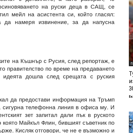
 осиновяването на руски деца в САЩ, се
тил мейл на асистента си, който гласял:
а да намеря извинение, за да напусна
ките на Къшнър с Русия, след репортаж, е
П
ото правителство по време на предаването
Т
е идеята дошла след срещата с руския
и
3
Ек
скал да предостави информация на Тръмп
а сигурна телефонна линия в офиса му. И
ентският зет запитал дали пък в руското
о която Майкъл Флин, бившият съветник по
рже. Кисляк отговори, че не е възможно и