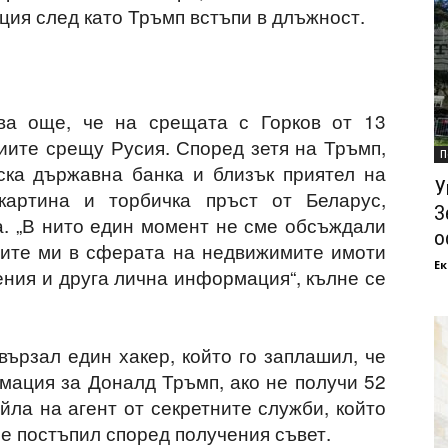
ия след като Тръмп встъпи в длъжност.
а още, че на срещата с Горков от 13
иите срещу Русия. Според зетя на Тръмп,
П
уска държавна банка и близък приятел на
У
артина и торбичка пръст от Беларус,
З
а. „В нито един момент не сме обсъждали
о
ктите ми в сферата на недвижимите имоти
Ек
ения и друга лична информация“, кълне се
вързал един хакер, който го заплашил, че
ация за Доналд Тръмп, ако не получи 52
ла на агент от секретните служби, който
не постъпил според получения съвет.