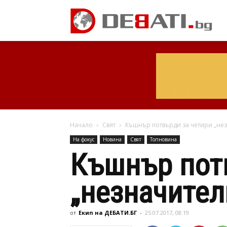
Начало
Свят
Къшнър потвърди за четири „нез
На фокус
Новина
Свят
Топновина
Къшнър пот
„незначител
от
Екип на ДЕБАТИ.БГ
-
25.07.2017, 08:19