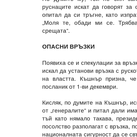
руснаците искат да говорят за
опитал да си тръгне, като изпра
„Моля те, обади ми се. Трябв
срещата“.
ОПАСНИ ВРЪЗКИ
Появиха се и спекулации за връз
искал да установи връзка с руск
на властта. Къшнър призна, ч
посланик от 1-ви декември.
Кисляк, по думите на Къшнър, и
от „генералите“ и питал дали им
тъй като нямало такава, презид
посолство разполагат с връзка, п
националната сигурност да се свъ