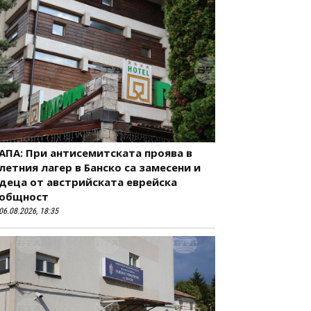
АПА: При антисемитската проява в
летния лагер в Банско са замесени и
деца от австрийската еврейска
общност
06.08.2026, 18:35