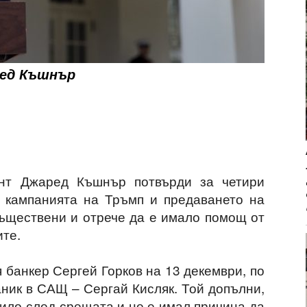
ред Къшнър
ент Джаред Къшнър потвърди за четири
 кампанията на Тръмп и предаването на
съществени и отрече да е имало помощ от
ите.
 банкер Сергей Горков на 13 декември, по
ник в САЩ – Сергай Кисляк. Той допълни,
ило след срещата и не е имал причина да