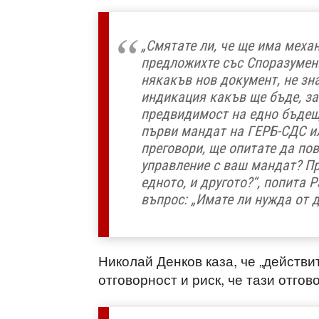
„Смятате ли, че ще има меха
предложихте със Споразумен
някакъв нов документ, не зн
индикация какъв ще бъде, за
предвидимост на едно бъдещо
първи мандат на ГЕРБ-СДС ил
преговори, ще опитате да по
управление с ваш мандат? Пр
едното, и другото?“, попита 
въпрос: „Имате ли нужда от 
Николай Денков каза, че „действи
отговорност и риск, че тази отго