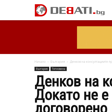
Начало
България
Денков на консултациите пр
България
Топновина
Денков на к
Докато не е
договорено