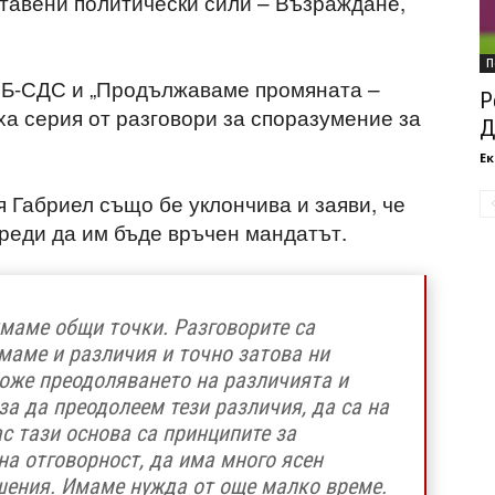
тавени политически сили – Възраждане,
П
РБ-СДС и „Продължаваме промяната –
Р
а серия от разговори за споразумение за
Д
Ек
 Габриел също бе уклончива и заяви, че
реди да им бъде връчен мандатът.
маме общи точки. Разговорите са
имаме и различия и точно затова ни
може преодоляването на различията и
за да преодолеем тези различия, да са на
ас тази основа са принципите за
на отговорност, да има много ясен
шения. Имаме нужда от още малко време.