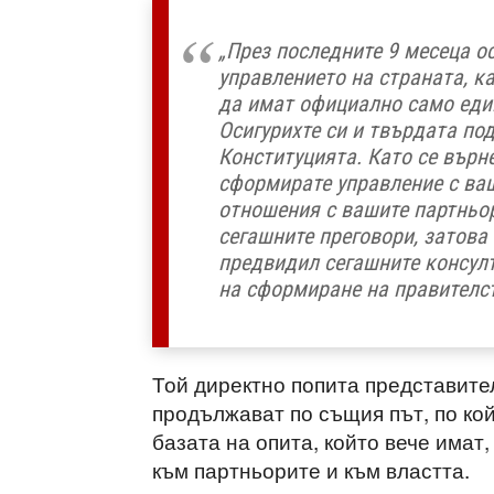
„През последните 9 месеца о
управлението на страната, к
да имат официално само еди
Осигурихте си и твърдата по
Конституцията. Като се върн
сформирате управление с ва
отношения с вашите партньор
сегашните преговори, затова
предвидил сегашните консулт
на сформиране на правителст
Той директно попита представите
продължават по същия път, по кой
базата на опита, който вече имат
към партньорите и към властта.