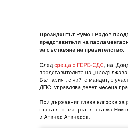
Президентът Румен Радев продъ
представители на парламентарн
за съставяне на правителство.
След
среща с ГЕРБ-СДС
, на „До
представителите на „Продължава
България“, с чийто мандат, с уча
ДПС, управлява девет месеца пра
При държавния глава влязоха за 
състав премиерът в оставка Нико
и Атанас Атанасов.