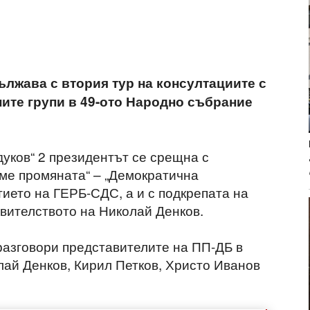
лжава с втория тур на консултациите с
ите групи в 49-ото Народно събрание
ндуков“ 2 президентът се срещна с
ме промяната“ – „Демократична
стието на ГЕРБ-СДС, а и с подкрепата на
вителството на Николай Денков.
разговори представителите на ПП-ДБ в
лай Денков, Кирил Петков, Христо Иванов