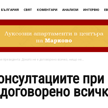
Дебати
БЪЛГАРИЯ
СВЯТ
КОМЕНТАРИ
АНАЛИЗИ
ИНТЕРВЮ
Е
и президента: Докато не е договорено всичко, нищо не...
онсултациите при
 договорено всичк