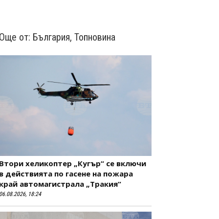
Още от:
България
,
Топновина
Втори хеликоптер „Кугър“ се включи
в действията по гасене на пожара
край автомагистрала „Тракия“
06.08.2026, 18:24