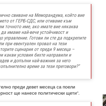
нично свиване на Меморандума, който вие
ието от ГЕРБ-СДС, или отиваме към
ам точното име, ако имате вие някаква
 да имаме най-вече устойчивост и
 управление. Готови ли сте да подкрепите
и при евентуален провал на тези
вторите сценария от преди 9 месеца –
и какви условия бихте направили и
Радев и допълни най-важния за него
допълнително време за тези преговори?“
телно преди девет месеца са поели
ворност ще нанесе политически щети“.