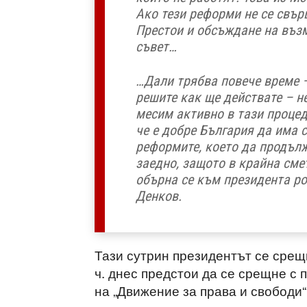
Ако тези реформи не се свърш
Престои и обсъждане на въз
съвет…
…Дали трябва повече време 
решите как ще действате – н
месим активно в тази процед
че е добре България да има 
реформите, което да продълж
заедно, защото в крайна сме
обърна се към президента р
Денков.
Тази сутрин президентът се срещ
ч. днес предстои да се срещне с
на „Движение за права и свободи“