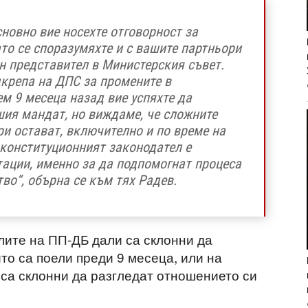
сновно вие носехте отговорност за
ато се споразумяхте и с вашите партньори
н представител в Министерския съвет.
дкрепа на ДПС за промените в
ем 9 месеца назад вие успяхте да
шия мандат, но виждаме, че сложните
и остават, включително и по време на
 конституционният законодател е
ации, именно за да подпомогнат процеса
во“, обърна се към тях Радев.
лите на ПП-ДБ дали са склонни да
то са поели преди 9 месеца, или на
, са склонни да разгледат отношението си