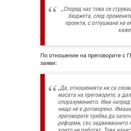
„Според нас това си струваш
бюджета, след промените
проекти, с отпушване на 
кажем
По отношение на преговорите с 
заяви:
„Да, отношенията ни са сло
масата на преговорите, а да
споразумението. Има напредъ
нищо не е договорено. Имаше
преговорите трябва да започ
реформи, със задвижването н
които не работят. Това изчис