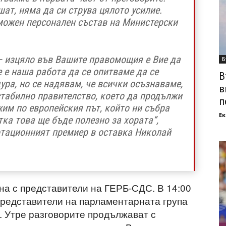
ат, няма да си струва цялото усилие.
можен персонален състав на Министерски
– изцяло във Вашите правомощия е Вие да
Б
е е наша работа да се опитваме да се
В
ура, но се надявам, че всички осъзнаваме,
в
стабилно правителство, което да продължи
п
им по европейския път, който ни събра
Ек
тка това ще бъде полезно за хората“,
отационният премиер в оставка Николай
на с представители на ГЕРБ-СДС. В 14:00
 представители на парламентарната група
. Утре разговорите продължават с