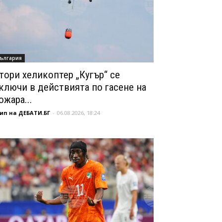
ългария
тори хеликоптер „Кугър“ се
ключи в действията по гасене на
ожара...
ип на ДЕБАТИ.БГ
-
06.08.2026, 18:24