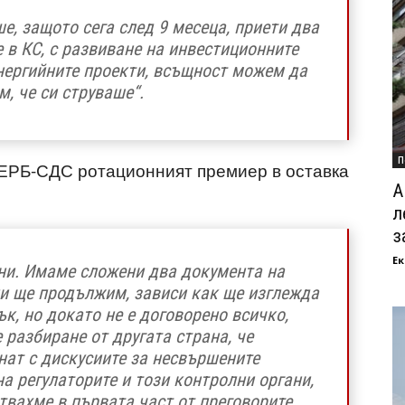
е, защото сега след 9 месеца, приети два
 в КС, с развиване на инвестиционните
енергийните проекти, всъщност можем да
, че си струваше“.
П
ГЕРБ-СДС ротационният премиер в оставка
А
л
з
Ек
жни. Имаме сложени два документа на
ли ще продължим, зависи как ще изглежда
к, но докато не е договорено всичко,
 разбиране от другата страна, че
нат с дискусиите за несвършените
а регулаторите и този контролни органи,
твахме в първата част от преговорите.