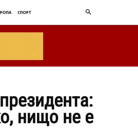
ВРОПА
СПОРТ
 президента:
о, нищо не е