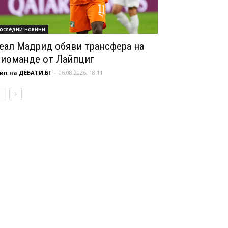
оследни новини
еал Мадрид обяви трансфера на
иоманде от Лайпциг
ип на ДЕБАТИ.БГ
-
06.08.2026, 18:11