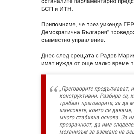
останалите парламентарно предс
БСП и ИТН.
Припомняме, че през уикенда ГЕ
Демократична България“ проведох
съвместно управление.
Днес след срещата с Радев Мария
имат нужда от още малко време п
„Преговорите продължават, и
конструктивни. Разбира се, 
трябват преговорите, за да 
шансовете, които си даваме, 
много стабилна основа. За н
прозрачност, да има споделе
механизъм за вземане на ре