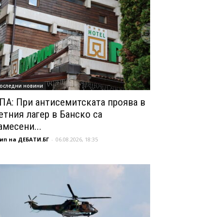
оследни новини
ПА: При антисемитската проява в
етния лагер в Банско са
амесени...
ип на ДЕБАТИ.БГ
-
06.08.2026, 18:35