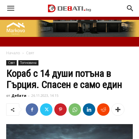
Начало
Свят
Свят
Топновина
Кораб с 14 души потъна в
Гърция. Спасен е само един
от
Дебати
-
26.11.2023, 14:15