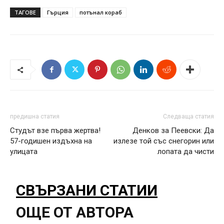
ТАГОВЕ
Гърция
потънал кораб
предишна статия
Следваща статия
Студът взе първа жертва!
Денков за Пеевски: Да
57-годишен издъхна на
излезе той със снегорин или
улицата
лопата да чисти
СВЪРЗАНИ СТАТИИ
ОЩЕ ОТ АВТОРА