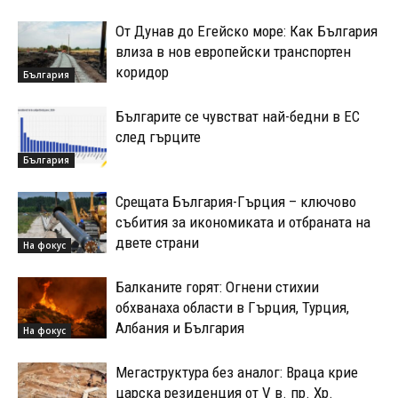
От Дунав до Егейско море: Как България
влиза в нов европейски транспортен
коридор
България
Българите се чувстват най-бедни в ЕС
след гърците
България
Срещата България-Гърция – ключово
събития за икономиката и отбраната на
двете страни
На фокус
Балканите горят: Огнени стихии
обхванаха области в Гърция, Турция,
Албания и България
На фокус
Мегаструктура без аналог: Враца крие
царска резиденция от V в. пр. Хр.