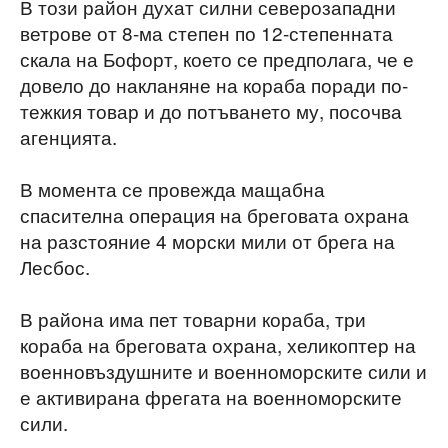
В този район духат силни северозападни
ветрове от 8-ма степен по 12-степенната
скала на Бофорт, което се предполага, че е
довело до накланяне на кораба поради по-
тежкия товар и до потъването му, посочва
агенцията.
В момента се провежда мащабна
спасителна операция на бреговата охрана
на разстояние 4 морски мили от брега на
Лесбос.
В района има пет товарни кораба, три
кораба на бреговата охрана, хеликоптер на
военновъздушните и военноморските сили и
е активирана фрегата на военноморските
сили.