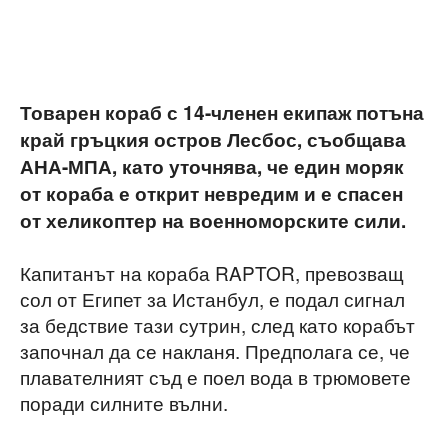
Товарен кораб с 14-членен екипаж потъна
край гръцкия остров Лесбос, съобщава
АНА-МПА, като уточнява, че един моряк
от кораба е открит невредим и е спасен
от хеликоптер на военноморските сили.
Капитанът на кораба RAPTOR, превозващ
сол от Египет за Истанбул, е подал сигнал
за бедствие тази сутрин, след като корабът
започнал да се накланя. Предполага се, че
плавателният съд е поел вода в трюмовете
поради силните вълни.