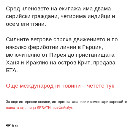
Сред членовете на екипажа има двама
сирийски граждани, четирима индийци и
осем египтяни.
Силните ветрове спряха движението и по
няколко фериботни линии в Гърция,
включително от Пирея до пристанищата
Ханя и Ираклио на остров Крит, предава
БТА.
Още международни новини – четете тук
За още интересни новини, интервюта, анализи и коментари харесайте
нашата страница ДЕБАТИ във Фейсбук
!
1675