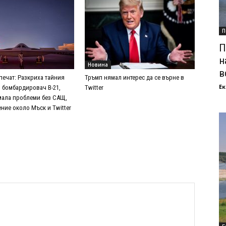
П
П
н
Новина
в
печат: Разкриха тайния
Тръмп нямал интерес да се върне в
Ек
 бомбардировач B-21,
Twitter
мала проблеми без САЩ,
ние около Мъск и Twitter