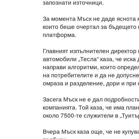
запознати източници.
За момента Мъск не даде яснота 
които беше очертал за бъдещето
платформа.
Главният изпълнителен директор 
автомобили „Тесла“ каза, че иска 
направи алгоритми, които опреде
на потребителите и да не допусн
омраза и разделение, дори и при
Засега Мъск не е дал подробности
компанията. Той каза, че има пла
около 7500-те служители в „Туитъ
Вчера Мъск каза още, че не купува