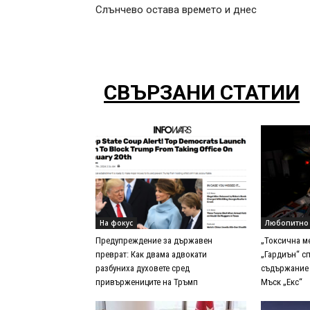
Слънчево остава времето и днес
СВЪРЗАНИ СТАТИИ
На фокус
Любопитно
Предупреждение за държавен
„Токсична м
преврат: Как двама адвокати
„Гардиън“ с
разбуниха духовете сред
съдържание 
привържениците на Тръмп
Мъск „Екс“