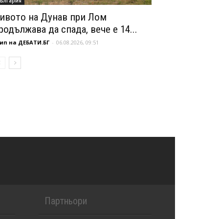
ългария
ивото на Дунав при Лом
родължава да спада, вече е 14...
ип на ДЕБАТИ.БГ
-
06.08.2026, 09:51
Партньори