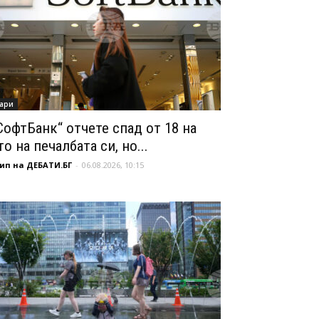
ари
СофтБанк“ отчете спад от 18 на
то на печалбата си, но...
ип на ДЕБАТИ.БГ
-
06.08.2026, 10:15