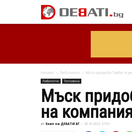
Начало
Любопитно
Мъск придоби Twitter и 
Любопитно
Топновина
Мъск придоб
на компани
от
Екип на ДЕБАТИ.БГ
-
28.10.2022, 07:01