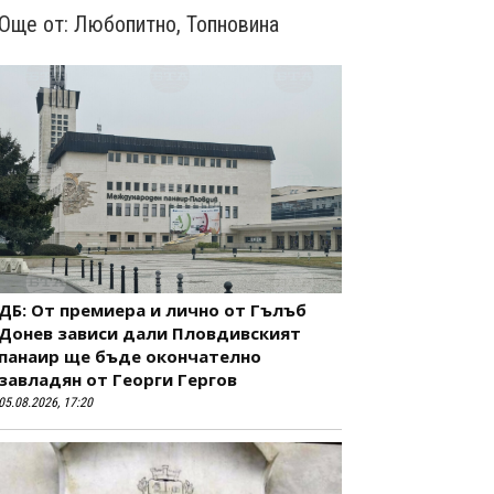
Още от:
Любопитно
,
Топновина
ДБ: От премиера и лично от Гълъб
Донев зависи дали Пловдивският
панаир ще бъде окончателно
завладян от Георги Гергов
05.08.2026, 17:20