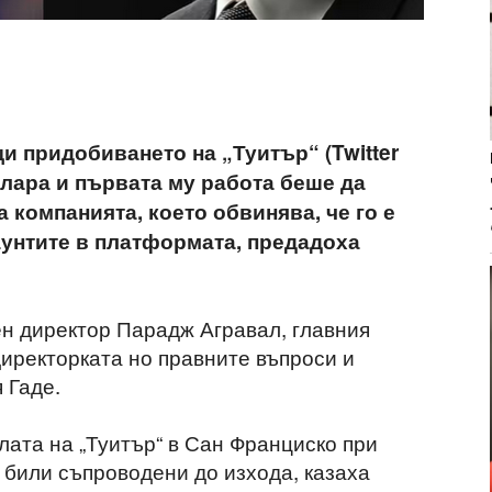
 придобиването на „Туитър“ (Twitter
олара и първата му работа беше да
компанията, което обвинява, че го е
аунтите в платформата, предадоха
н директор Парадж Агравал, главния
иректорката но правните въпроси и
 Гаде.
лата на „Туитър“ в Сан Франциско при
 били съпроводени до изхода, казаха