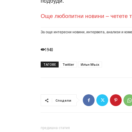
подбуди.
Още любопитни новини – четете т
За още интересни новини, интервюта, анализи и ком
1940
ТАГОВЕ
Twitter
Илън Мъск
Сподели
предишна статия