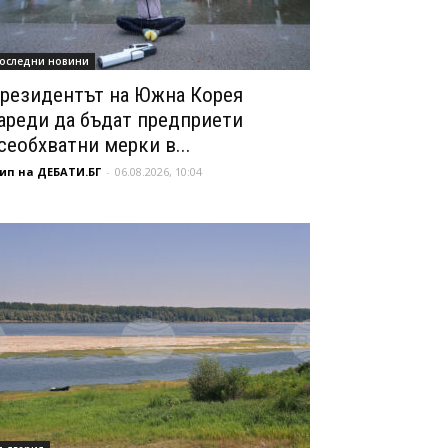
оследни новини
резидентът на Южна Корея
ареди да бъдат предприети
сеобхватни мерки в...
ип на ДЕБАТИ.БГ
-
06.08.2026, 10:04