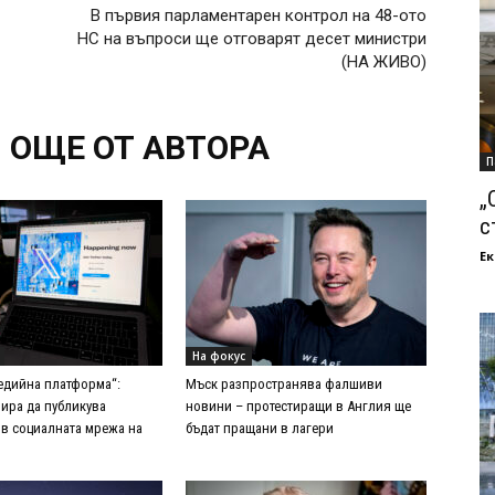
В първия парламентарен контрол на 48-ото
НС на въпроси ще отговарят десет министри
(НА ЖИВО)
ОЩЕ ОТ АВТОРА
П
„
с
Ек
На фокус
едийна платформа“:
Мъск разпространява фалшиви
пира да публикува
новини – протестиращи в Англия ще
в социалната мрежа на
бъдат пращани в лагери