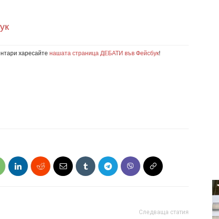
ук
ентари харесайте
нашата страница ДЕБАТИ във Фейсбук
!
Следваща статия