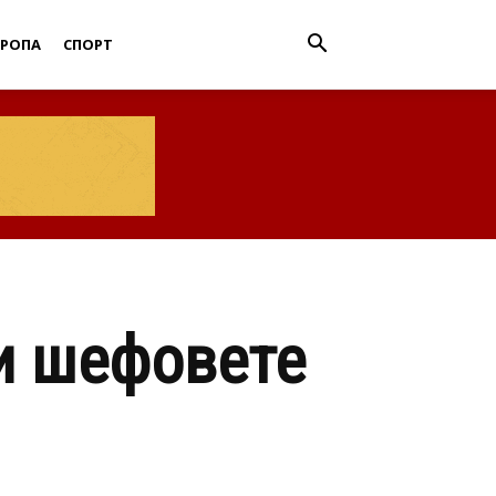
ВРОПА
СПОРТ
ни шефовете