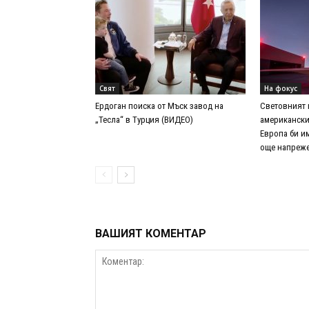
Свят
На фокус
Ердоган поиска от Мъск завод на
Световният 
„Тесла“ в Турция (ВИДЕО)
американски
Европа би и
още напреже
ВАШИЯТ КОМЕНТАР