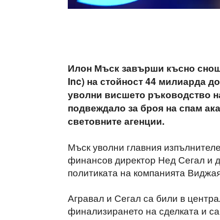
Илон Мъск завърши късно снощи
Inc) на стойност 44 милиарда д
уволни висшето ръководство на 
подвеждало за броя на спам ак
световните агенции.
Мъск уволни главния изпълнителе
финансов директор Нед Сегал и д
политиката на компанията Виджая
Агравал и Сегал са били в центра
финализирането на сделката и са