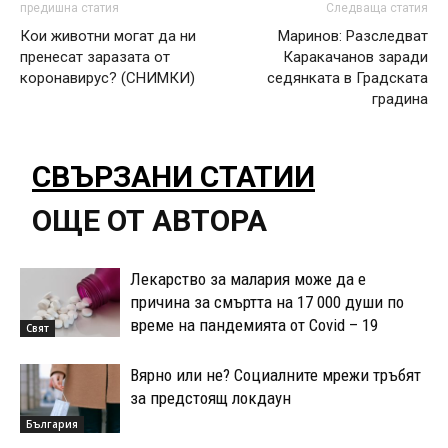
предишна статия
Следваща статия
Кои животни могат да ни
Маринов: Разследват
пренесат заразата от
Каракачанов заради
коронавирус? (СНИМКИ)
седянката в Градската
градина
СВЪРЗАНИ СТАТИИ
ОЩЕ ОТ АВТОРА
Лекарство за малария може да е
причина за смъртта на 17 000 души по
време на пандемията от Covid – 19
Свят
Вярно или не? Социалните мрежи тръбят
за предстоящ локдаун
България