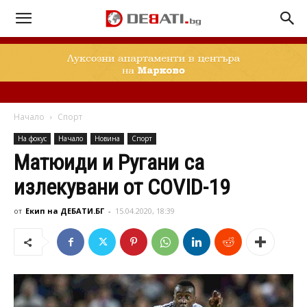
Начало
Спорт
На фокус
Начало
Новина
Спорт
Матюиди и Ругани са
излекувани от COVID-19
от
Екип на ДЕБАТИ.БГ
-
15.04.2020, 18:39