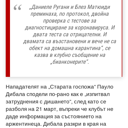
„Даниеле Ругани и Блез Матюиди
преминаха, по протокол, двойна
проверка с тестове за
диагностициране за коронавируса. И
двата теста са отрицателни. И
двамата са възстановени и вече не са
обект на домашна карантина“, се
казва в клубно съобщение на
„бианконерите“.
Нападателят на „Старата госпожа“ Пауло
Дибала сподели по-рано как е „изпитвал
затруднения с дишането“, след като се
разболя на 21 март, въпреки че клубът не
даде информация за състоянието на
аржентинеца. Дибала разкри в края на