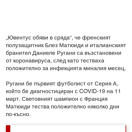
„Ювентус обяви в сряда“, че френският
полузащитник Блез Матюиди и италианският
бранител Даниеле Ругани са възстановени
от коронавируса, след като тестваха
положително за инфекцията миналия месец.
Ругани бе първият футболист от Серия А,
който бе диагностициран с COVID-19 на 11
март. Световният шампион с Франция
Матюиди тества положително няколко дни
по-късно.