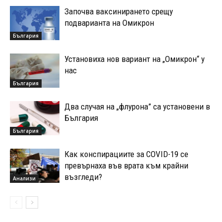
Започва ваксинирането срещу
подварианта на Омикрон
България
Установиха нов вариант на „Омикрон“ у
нас
България
Два случая на „флурона” са установени в
България
България
Как конспирациите за COVID-19 се
превърнаха във врата към крайни
възгледи?
Анализи