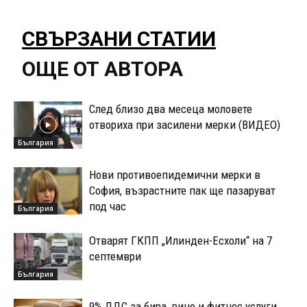
СВЪРЗАНИ СТАТИИ
ОЩЕ ОТ АВТОРА
След близо два месеца моловете
отвориха при засилени мерки (ВИДЕО)
България
Нови противоепидемични мерки в
София, възрастните пак ще пазаруват
под час
България
Отварят ГКПП „Илинден-Есхоли“ на 7
септември
България
9% ДДС за бира, вино и фитнес услуги