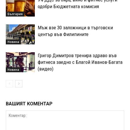
одобри Бюджетната комисия
България
Мъж взе 30 заложници в търговски
център във Филипините
Новина
Григор Димитров тренира здраво във
фитнеса заедно с Благой Иванов-Багата
(видео)
Новина
ВАШИЯТ КОМЕНТАР