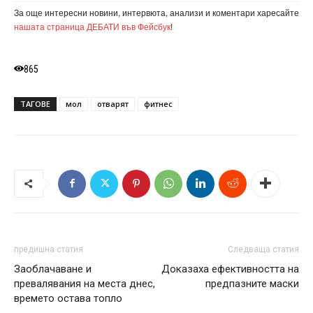
За още интересни новини, интервюта, анализи и коментари харесайте
нашата страница ДЕБАТИ във Фейсбук
!
865
ТАГОВЕ
мол
отварят
фитнес
предишна статия
Следваща статия
Заоблачаване и
Доказаха ефективността на
превалявания на места днес,
предпазните маски
времето остава топло