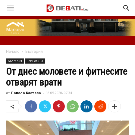
Начало
България
България
Топновина
От днес моловете и фитнесите
отварят врати
от
Павела Костова
-
18.05.2020, 07:34