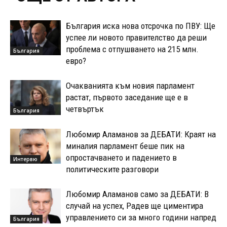
България иска нова отсрочка по ПВУ: Ще
успее ли новото правителство да реши
проблема с отпушването на 215 млн.
България
евро?
Очакванията към новия парламент
растат, първото заседание ще е в
четвъртък
България
Любомир Аламанов за ДЕБАТИ: Краят на
миналия парламент беше пик на
опростачването и падението в
Интервю
политическите разговори
Любомир Аламанов само за ДЕБАТИ: В
случай на успех, Радев ще циментира
управлението си за много години напред
България