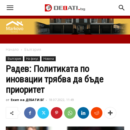
Начало
България
България
На фокус
Новина
Радев: Политиката по
иновации трябва да бъде
приоритет
от
Екип на ДЕБАТИ.БГ
-
18.07.2022, 11:49