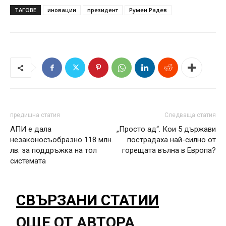
ТАГОВЕ
иновации
президент
Румен Радев
предишна статия
Следваща статия
АПИ е дала
„Просто ад“. Кои 5 държави
незаконосъобразно 118 млн.
пострадаха най-силно от
лв. за поддръжка на тол
горещата вълна в Европа?
системата
СВЪРЗАНИ СТАТИИ
ОЩЕ ОТ АВТОРА