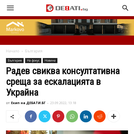
Начало
България
България
На фокус
Новина
Радев свиква консултативна
среща за ескалацията в
Украйна
от
Екип на ДЕБАТИ.БГ
-
23.09.2022, 13:18