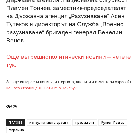
Пламен Тончев, заместник-председателят
на Държавна агенция „Разузнаване“ Асен
Тутеков и директорът на Служба „Военно
разузнаване“ бригаден генерал Венелин
Венев.
Още вътрешнополитически новини – четете
тук.
За още интересни новини, интервюта, анализи и коментари харесайте
нашата страница ДЕБАТИ във Фейсбук
!
825
ТАГОВЕ
консултативна среща
президент
Румен Радев
Украйна