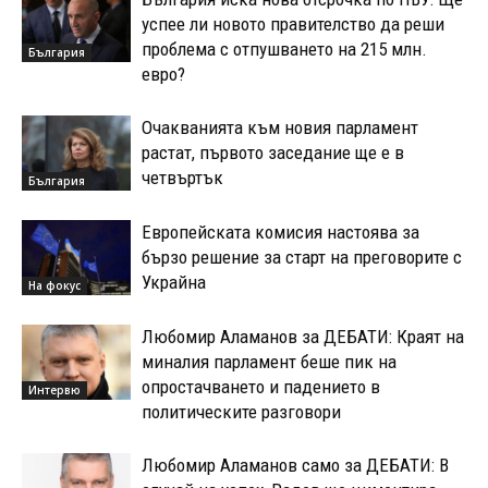
успее ли новото правителство да реши
проблема с отпушването на 215 млн.
България
евро?
Очакванията към новия парламент
растат, първото заседание ще е в
четвъртък
България
Европейската комисия настоява за
бързо решение за старт на преговорите с
Украйна
На фокус
Любомир Аламанов за ДЕБАТИ: Краят на
миналия парламент беше пик на
опростачването и падението в
Интервю
политическите разговори
Любомир Аламанов само за ДЕБАТИ: В