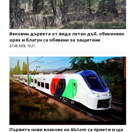
Вековни дървета от вида летен дъб, обикновен
орех и благун са обявени за защитени
07.08.2026, 15:21
Първите нови влакове на Alstom са приети и ще