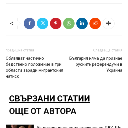
предишна статия
Следваща статия
Обявяват частично
България няма да признае
бедствено положение в три
руските референдуми в
области заради мигрантския
Украйна
натиск
СВЪРЗАНИ СТАТИИ
ОЩЕ ОТ АВТОРА
България иска нова отсрочка по ПВУ: Ще