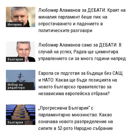
Любомир Аламанов за ДЕБАТИ: Краят на
миналия парламент беше пик на
опростачването и падението в
Интервю
политическите разговори
Любомир Аламанов само за ДЕБАТИ: В
случай на успех, Радев ще циментира
управлението си за много години напред
България
Европа се подготвя за бъдеще без САЩ
и НАТО: Каква ще бъде позицията на
Избор на
новото българско правителство за
редактора
независима европейска отбрана?
„Прогресивна България“ с
парламентарно мнозинство: Какво
означава новото разпределение на
България
силите в 52-рото Народно събрание