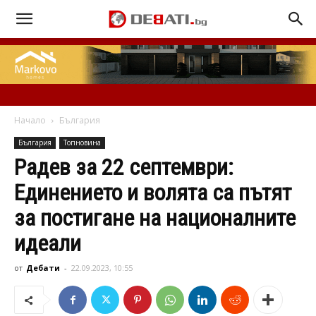
Начало
България
България
Топновина
Радев за 22 септември:
Единението и волята са пътят
за постигане на националните
идеали
от
Дебати
-
22.09.2023, 10:55