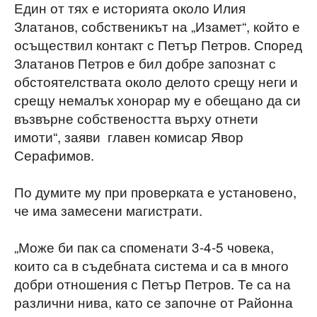
Един от тях е историята около Илия
Златанов, собственикът на „Изамет“, който е
осъществил контакт с Петър Петров. Според
Златанов Петров е бил добре запознат с
обстоятелствата около делото срещу неги и
срещу немалък хонорар му е обещано да си
възвърне собствеността върху отнети
имоти“, заяви главен комисар Явор
Серафимов.
По думите му при проверката е установено,
че има замесени магистрати.
„Може би пак са споменати 3-4-5 човека,
които са в съдебната система и са в много
добри отношения с Петър Петров. Те са на
различни нива, като се започне от Районна