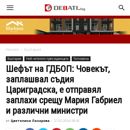
Начало
България
България
Най-четеното през седмицата
Топновина
Шефът на ГДБОП: Човекът,
заплашвал съдия
Цариградска, е отправял
заплахи срещу Мария Габриел
и различни министри
от
Цветелина Лазарова
-
27.02.2024, 08:42