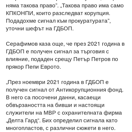
няма такова право”. „Такова право има само
КПКОНПИ, които разследват корупция.
Подадохме сигнал към прокуратурата”,
уточни шефът на ГДБОП.
Серафимов каза още, че пpез 2021 година в
ГДБОП е получен сигнал за търговия с
влияние, подаден срещу Петър Петров по
прякор Пепи Еврото.
„През ноември 2021 година в ГДБОП е
получен сигнал от Антикорупционния фонд.
В него са посочени данни, касаещи
обвързаността на бивши и настоящи
служители на МВР с охранителната фирма
„Делта Гард“. Бих определил сигнала като
многопластов, с различни сюжети в него.