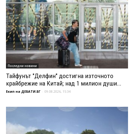
Последни новини
Тайфунът "Делфин" достигна източното
крайбрежие на Китай; над 1 милион души...
Екип на ДЕБАТИ.БГ
-
09.08.2026, 15:34