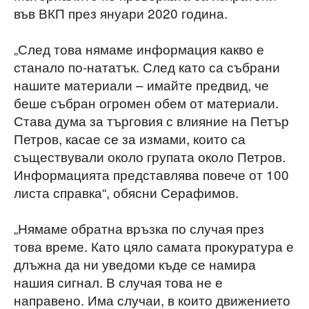
във ВКП през януари 2020 година.
„След това нямаме информация какво е
станало по-нататък. След като са събрани
нашите материали – имайте предвид, че
беше събран огромен обем от материали.
Става дума за търговия с влияние на Петър
Петров, касае се за измами, които са
съществували около групата около Петров.
Информацията представлява повече от 100
листа справка“, обясни Серафимов.
„Нямаме обратна връзка по случая през
това време. Като цяло самата прокуратура е
длъжна да ни уведоми къде се намира
нашия сигнал. В случая това не е
направено. Има случаи, в които движението