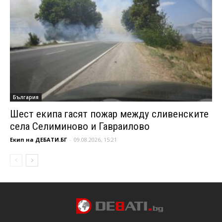
България
Шест екипа гасят пожар между сливенските
села Селиминово и Гавраилово
Екип на ДЕБАТИ.БГ
-
09.08.2026, 15:21