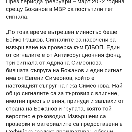
През периода февруари – март 2022 година
срещу Божанов в МВР са постъпили пет
сигнала.
„По това време вътрешен министър беше
Бойко Рашков. Сигналите са насочени за
извършване на проверка към ГДБОП. Един
от сигналите е от Антикорупционния фонд,
три сигнала от Адриана Симеонова –
бившата съпруга на Божанов и един сигнал
има от Евгени Симеонов, който е
настоящият съпруг на г-жа Симеонова. Най-
общо сигналите са за търговия с влияние,
имотни престъпления, принуди и заплахи от
страна на Божанов и групата, която той
вероятно е ръководил. Извършени са
проверки и материалите са предоставени в
Софийска градска прокуратура”, обясни