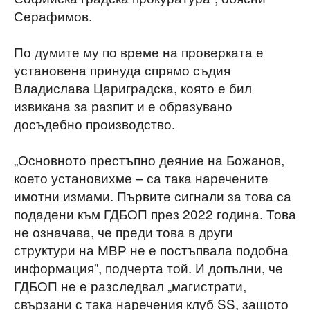
Серафимов.
По думите му по време на проверката е
установена принуда спрямо съдия
Владислава Цариградска, която е бил
извикана за разпит и е образувано
досъдебно производство.
„Основното престъпно деяние на Божанов,
което установихме – са така наречените
имотни измами. Първите сигнали за това са
подадени към ГДБОП през 2022 година. Това
не означава, че преди това в други
структури на МВР не е постъпвала подобна
информация”, подчерта той. И допълни, че
ГДБОП не е разследвал „магистрати,
свързани с така наречения клуб SS, защото