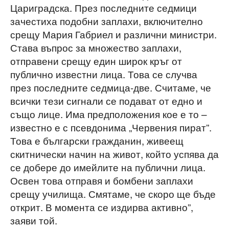
Цариградска. През последните седмици
зачестиха подобни заплахи, включително
срещу Мария Габриел и различни министри.
Става въпрос за множество заплахи,
отправени срещу един широк кръг от
публично известни лица. Това се случва
през последните седмица-две. Считаме, че
всички тези сигнали се подават от едно и
също лице. Има предположения кое е то –
известно е с псевдонима „Червения пират”.
Това е български гражданин, живеещ
скитнически начин на живот, който успява да
се добере до имейлите на публични лица.
Освен това отправя и бомбени заплахи
срещу училища. Смятаме, че скоро ще бъде
открит. В момента се издирва активно”,
заяви той.