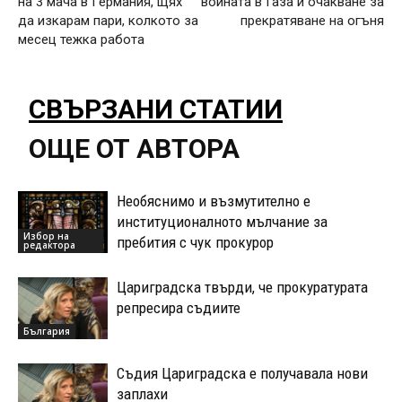
на 3 мача в Германия, щях
войната в Газа и очакване за
да изкарам пари, колкото за
прекратяване на огъня
месец тежка работа
СВЪРЗАНИ СТАТИИ
ОЩЕ ОТ АВТОРА
Необяснимо и възмутително е
институционалното мълчание за
Избор на
пребития с чук прокурор
редактора
Цариградска твърди, че прокуратурата
репресира съдиите
България
Съдия Цариградска е получавала нови
заплахи