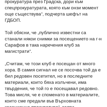
прокуратура през Градска, дори към
спецпрокуратурата, която към онзи момент
още съществува“, подчерта шефът на
ГДБОП.
Той обясни, че „публично известни са
станали някои снимки за посещението на г-н
Сарафов в така наречения клуб за
магистрати“.
„Считам, че този клуб е посещан от много
хора. В самия сигнал не се посочва той да е
бил редовен посетител, но в последните
материали, които бяха излъчени, има
твърдения, че той го е посещавал редовно.
Това мисля, че е споменато в материалите,
които сме предали във Върховната
касационна прокуратура“, заяви