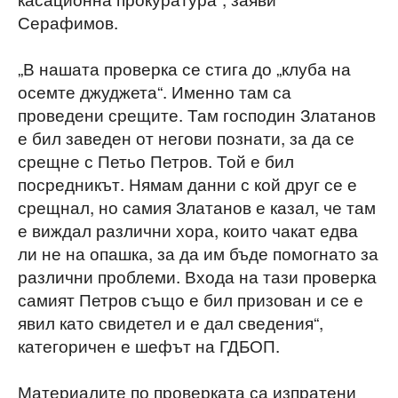
Серафимов.
„В нашата проверка се стига до „клуба на
осемте джуджета“. Именно там са
проведени срещите. Там господин Златанов
е бил заведен от негови познати, за да се
срещне с Петьо Петров. Той е бил
посредникът. Нямам данни с кой друг се е
срещнал, но самия Златанов е казал, че там
е виждал различни хора, които чакат едва
ли не на опашка, за да им бъде помогнато за
различни проблеми. Входа на тази проверка
самият Петров също е бил призован и се е
явил като свидетел и е дал сведения“,
категоричен е шефът на ГДБОП.
Материалите по проверката са изпратени