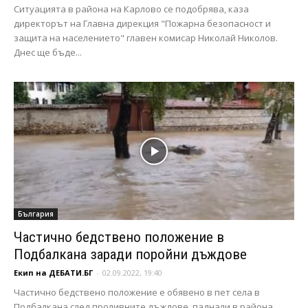
Ситуацията в района на Карлово се подобрява, каза
директорът на Главна дирекция "Пожарна безопасност и
защита на населението" главен комисар Николай Николов.
Днес ще бъде...
България
Частично бедствено положение в
Подбалкана заради поройни дъждове
Екип на ДЕБАТИ.БГ
-
02.09.2022, 19:40
Частично бедствено положение е обявено в пет села в
Подбалкана след проливните дъждове, паднали в района