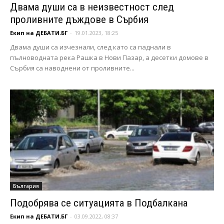
Двама души са в неизвестност след
проливните дъждове в Сърбия
Екип на ДЕБАТИ.БГ
-
19.01.2023, 18:25
Двама души са изчезнали, след като са паднали в
пълноводната река Рашка в Нови Пазар, а десетки домове в
Сърбия са наводнени от проливните...
България
Подобрява се ситуацията в Подбалкана
Екип на ДЕБАТИ.БГ
-
03.09.2022, 08:37