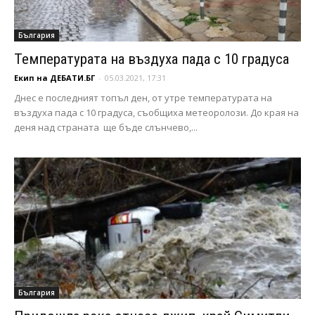
България
Температурата на въздуха пада с 10 градуса
Екип на ДЕБАТИ.БГ
-
05.03.2021, 17:31
Днес е последният топъл ден, от утре температурата на
въздуха пада с 10 градуса, съобщиха метеоролози. До края на
деня над страната ще бъде слънчево,...
България