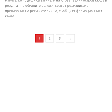
Най-малко 40 души са загинали на югозападния остров Кюшу в
резултат на обилните валежи, които предизвикаха
преливания на реки и свлачища, съобщи информационният
канал...
1
2
3