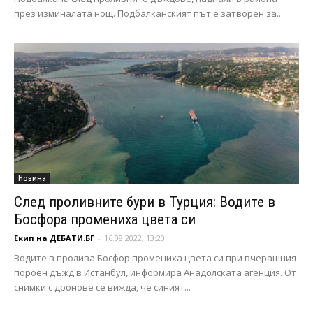
през изминалата нощ. Подбалканският път е затворен за...
Новина
След проливните бури в Турция: Водите в
Босфора промениха цвета си
Екип на ДЕБАТИ.БГ
-
16.08.2022, 13:20
Водите в пролива Босфор промениха цвета си при вчерашния
пороен дъжд в Истанбул, информира Анадолската агенция. От
снимки с дронове се вижда, че синият...