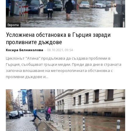
Европа
Усложнена обстановка в Гърция заради
проливните дъждове
Косара Белниколова
-
08.10.2021, 09:54
Циклонът "Атина" продължава да създава проблеми в
Гърция, съобщават гръцки медии. Преди два дни в страната
започна влошаване на метеорологичната обстановка с
проливни дъждове и...