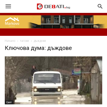
Начало
тагове
дъждове
Ключова дума: дъждове
Свят