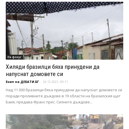
На фокус
Хиляди бразилци бяха принудени да
напуснат домовете си
Екип на ДЕБАТИ.БГ
-
26.12.2021, 09:11
Над 11 000 бразилци бяха принудени да напуснат домовете си
поради проливните дъждове в 19 области на бразилския щат
Баия, предава Франс прес. Силните дъждове...