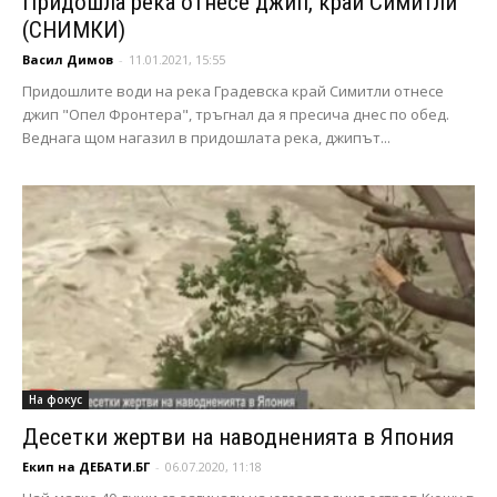
Придошла река отнесе джип, край Симитли
(СНИМКИ)
Васил Димов
-
11.01.2021, 15:55
Придошлите води на река Градевска край Симитли отнесе
джип "Опел Фронтера", тръгнал да я пресича днес по обед.
Веднага щом нагазил в придошлата река, джипът...
На фокус
Десетки жертви на наводненията в Япония
Екип на ДЕБАТИ.БГ
-
06.07.2020, 11:18