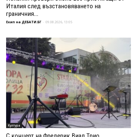
Италия след възстановяването на
граничния...
Екип на ДЕБАТИ.БГ
-
09.08.2026, 13:05
Култура
С концерт на Фредерик Виал Трио