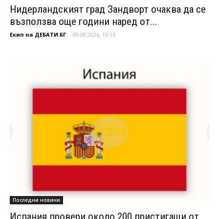
Нидерландският град Зандворт очаква да се
възползва още години наред от...
Екип на ДЕБАТИ.БГ
-
09.08.2026, 13:15
Последни новини
Испания провери около 200 пристигащи от