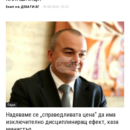
Екип на ДЕБАТИ.БГ
-
09.08.2026, 10:25
Пари
Надяваме се „справедливата цена“ да има
изключително дисциплиниращ ефект, каза
министър...