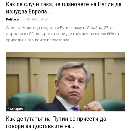
Как се случи така, че плановете на Путин да
изнудва Европа...
Politico
-
04.02.2023, 15:24
Само осем месеца след като Русия нахлу в Украйна, 27-те
държави от ЕС потърсиха нови доставчици на около 80% от
природния газ, който използваха...
България
Как депутатът на Путин се присети да
говори за доставките на...