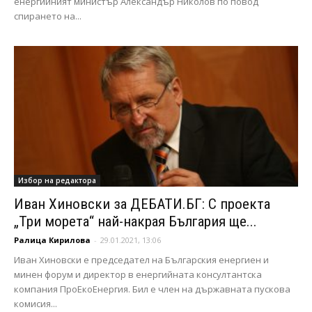
енергийният министър Александър Николов по повод
спирането на...
Избор на редактора
Иван Хиновски за ДЕБАТИ.БГ: С проекта
„Три морета“ най-накрая България ще...
Ралица Кирилова
-
29.01.2021, 13:06
Иван Хиновски е председател на Българския енергиен и
минен форум и директор в енергийната консултантска
компания ПроЕкоЕнергия. Бил е член на държавната пускова
комисия...