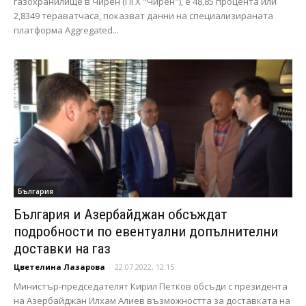
газохранилище в Чирен (ПГХ "Чирен"), е 48,85 процента или
2,8349 тераватчаса, показват данни на специализираната
платформа Aggregated...
България
България и Азербайджан обсъждат
подробности по евентуални допълнителни
доставки на газ
Цветелина Лазарова
-
22.07.2022, 12:15
Министър-председателят Кирил Петков обсъди с президента
на Азербайджан Илхам Алиев възможността за доставката на