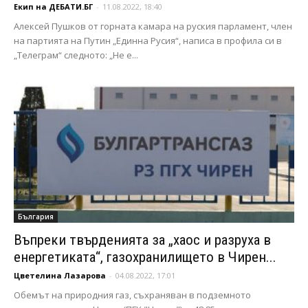
Екип на ДЕБАТИ.БГ
-
11.08.2022, 18:40
Алексей Пушков от горната камара на руския парламент, член
на партията на Путин „Единна Русия“, написа в профила си в
„Телеграм“ следното: „Не е...
България
Въпреки твърденията за „хаос и разруха в
енергетиката“, газохранилището в Чирен...
Цветелина Лазарова
-
04.08.2022, 17:01
Обемът на природния газ, съхраняван в подземното