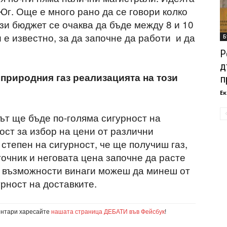
 Юг. Още е много рано да се говори колко
ози бюджет се очаква да бъде между 8 и 10
 е известно, за да започне да работи и да
Б
Р
д
а природния газ реализацията на този
п
Ек
ът ще бъде по-голяма сигурност на
ост за избор на цени от различни
степен на сигурност, че ще получиш газ,
очник и неговата цена започне да расте
 възможности винаги можеш да минеш от
урност на доставките.
ентари харесайте
нашата страница ДЕБАТИ във Фейсбук
!