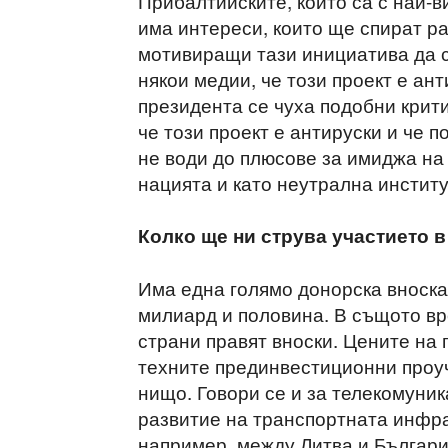
Прибалтийските, които са с най-в
има интереси, които ще спират ра
мотивиращи тази инициатива да с
някои медии, че този проект е ан
президента се чуха подобни крит
че този проект е антируски и че 
не води до плюсове за имиджа на
нацията и като неутрална институ
Колко ще ни струва участието в
Има една голямо донорска вноска
милиард и половина. В същото вр
страни правят вноски. Цените на 
техните прединвестиционни проуч
нищо. Говори се и за телекомуник
развитие на транспортната инфр
например, между Литва и Българи