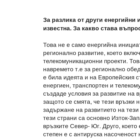
За разлика от други енергийни 
известна. За какво става въпро
Това не е само енергийна инициа
регионално развитие, което вклю
телекомуникационни проекти. Тов
навремето т.е за регионално обед
е била идеята и на Европейския 
енергиен, транспортен и телеком
създаде условия за развитие на в
защото се смята, че тези връзки 
задържане на развитието на тези 
тези страни са основно Изток-За
връзките Север- Юг. Друго, което
степен е с антируска насоченост