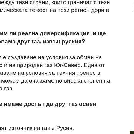
жду тези страни, които граничат с тези
омическата тежест на този регион дори в
учим ли реална диверсификация и ще
ваме друг газ, извън руския?
т е създаване на условия за обмен на
о и на природен газ Юг-Север. Една от
аване на условия за техния пренос в
е можем да очакваме по-висока степен на
 газ.
е имаме достъп до друг газ освен
ят източник на газ е Русия,