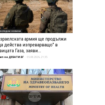
оследни новини
зраелската армия ще продължи
да действа изпреварващо" в
вицата Газа, заяви...
ип на ДЕБАТИ.БГ
-
05.08.2026, 21:35