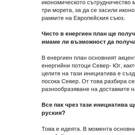
икономическото сътрудничество ме
три морета, за да се засили икон
рамките на Европейския съюз.
Чисто в енергиен план ще пол
имаме ли възможност да получа
В енергиен план основният акцен
енергийни потоци Север- Юг, какт
целите на тази инициатива е създ
посока Север. От това разбира с
разнообразяване на доставките на
Все пак чрез тази инициатива щ
руския?
Това е идеята. В момента основни