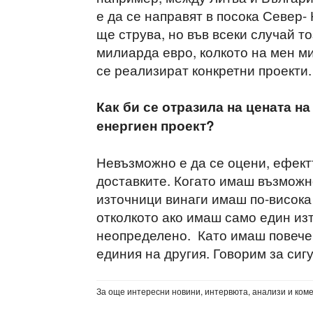
е да се направят в посока Север-
ще струва, но във всеки случай т
милиарда евро, колкото на мен ми
се реализират конкретни проекти.
Как би се отразила на цената н
енергиен проект?
Невъзможно е да се оцени, ефект
доставките. Когато имаш възможн
източници винаги имаш по-висока 
отколкото ако имаш само един изт
неопределено. Като имаш повече
единия на другия. Говорим за сиг
За още интересни новини, интервюта, анализи и ком