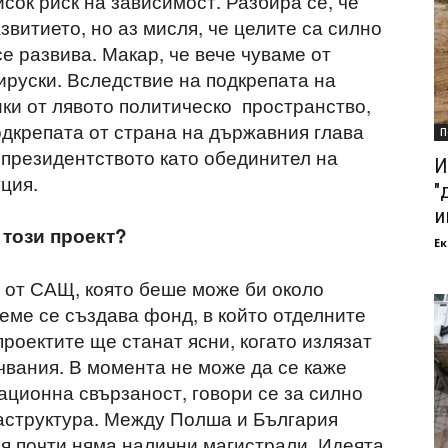
исок риск на зависимост. Разбира се, че
звитието, но аз мисля, че целите са силно
е развива. Макар, че вече чуваме от
тируски. Вследствие на подкрепата на
ики от лявото политическо пространство,
подкрепата от страна на държавния глава
П
 президентството като обединител на
И
ция.
"
и
 този проект?
Ек
 от САЩ, която беше може би около
еме се създава фонд, в който отделните
проектите ще станат ясни, когато излязат
вания. В момента не може да се каже
ационна свързаност, говори се за силно
аструктура. Между Полша и България
я почти няма налични магистрали. Идеята