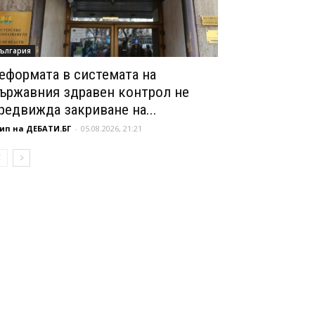
ългария
еформата в системата на
ържавния здравен контрол не
редвижда закриване на...
ип на ДЕБАТИ.БГ
-
05.08.2026, 21:21