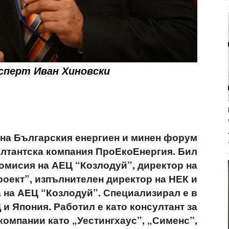
сперт Иван Хиновски
 на Българския енергиен и минен форум
ултантска компания ПроЕкоЕнергия. Бил
комисия на АЕЦ “Козлодуй”, директор на
роект”, изпълнителен директор на НЕК и
а на АЕЦ “Козлодуй”. Специализирал е в
и Япония. Работил е като консултант за
компании като „Уестингхаус”, „Сименс”,