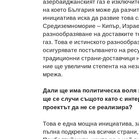
азербайджанският газ е изключит
на което България може да разчит
инициатива иска да развие това с
Средиземноморие – Кипър, Израел,
разнообразяване на доставките т
газ. Това е истинското разнообра
осигурявате постъпването на ресу
традиционни страни-доставчици на
ние ще увеличим степента на не
мрежа.
Дали ще има политическа воля 
ще се случи същото като с инт
проектът да не се реализира?
Това е една мощна инициатива, за
пълна подкрепа на всички страни