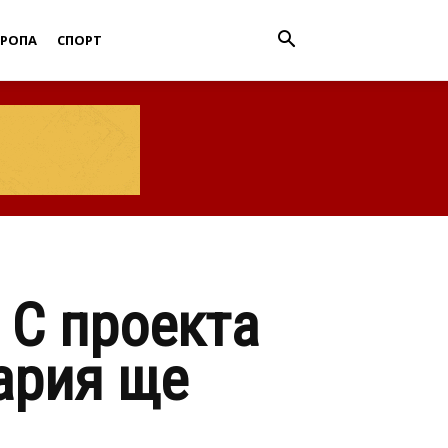
ВРОПА
СПОРТ
 С проекта
ария ще