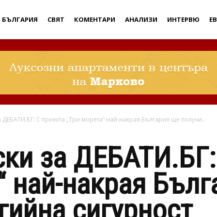
Дебати
БЪЛГАРИЯ
СВЯТ
КОМЕНТАРИ
АНАЛИЗИ
ИНТЕРВЮ
Е
 ДЕБАТИ.БГ: С проекта „Три морета“ най-накрая България ще получи...
ки за ДЕБАТИ.БГ:
“ най-накрая Бълг
гийна сигурност