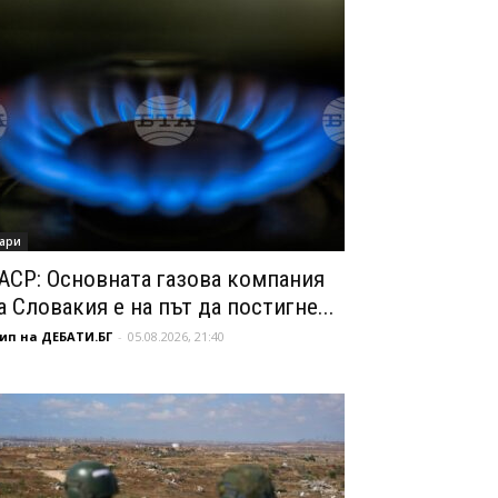
ари
АСР: Основната газова компания
а Словакия е на път да постигне...
ип на ДЕБАТИ.БГ
-
05.08.2026, 21:40