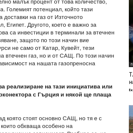
елно малък процент от това количество,
а. Големият потенциал, който тази
а доставки на газ от Източното
 Египет. Другото, което е важно за
ова са инвестиции в терминали за втечнен
зяване, защото по този начин вие
рси не само от Катар, Кувейт, тези
 втечнен газ, но и от САЩ. По този начин
зависимост на нашата газопреносна
П
Т
н
за реализиране на тази инициатива или
Ек
ерконектора с Гърция и някой ще плаща
д която стоят основно САЩ, но тя е с
, които обхваща особено на