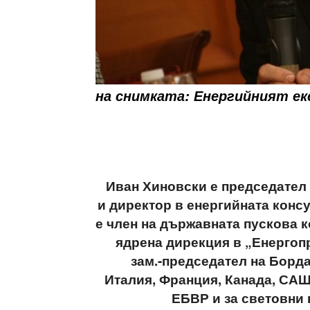
на снимката: Енергийният ек
Иван Хиновски е председател
и директор в енергийната конс
е член на държавната пускова 
ядрена дирекция в „Енергоп
зам.-председател на Борд
Италия, Франция, Канада, САЩ 
ЕБВР и за световни 