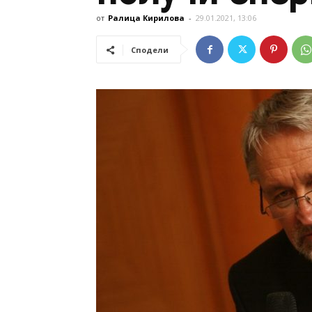
от
Ралица Кирилова
-
29.01.2021, 13:06
Сподели