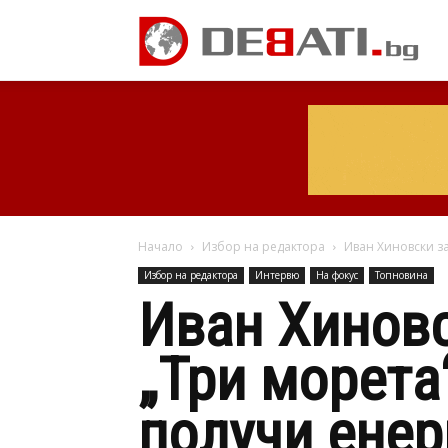
Начало
Избор на редактора
Иван Хиновски за
Избор на редактора
Интервю
На фокус
Топновина
Иван Хиновс
„Три морета
получи енер