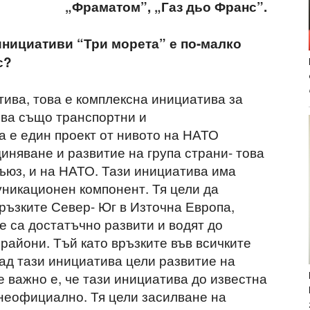
„Фраматом”, „Газ дьо Франс”.
инициативи “
Три морета” е по-малко
с?
тива, това е комплексна инициатива за
чва също транспортни и
а е един проект от нивото на НАТО
иняване и развитие на група страни- това
съюз, и на НАТО. Тази инициатива има
уникационен компонент. Тя цели да
ръзките Север- Юг в Източна Европа,
не са достатъчно развити и водят до
райони. Тъй като връзките във всичките
пад тази инициатива цели развитие на
 е важно е, че тази инициатива до известна
 неофициално. Тя цели засилване на