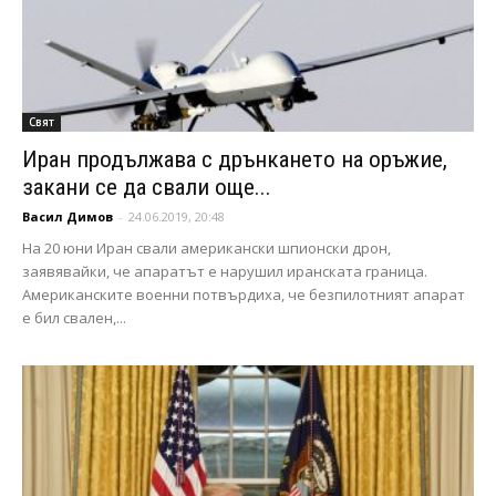
Свят
Иран продължава с дрънкането на оръжие,
закани се да свали още...
Васил Димов
-
24.06.2019, 20:48
На 20 юни Иран свали американски шпионски дрон,
заявявайки, че апаратът е нарушил иранската граница.
Американските военни потвърдиха, че безпилотният апарат
е бил свален,...