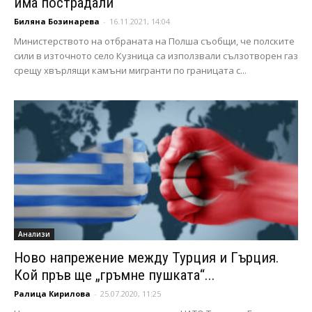
има пострадали
Биляна Бозинарева
-
16.11.2021, 14:04
Министерството на отбраната на Полша съобщи, че полските
сили в източното село Кузница са използвали сълзотворен газ
срещу хвърлящи камъни мигранти по границата с...
Анализи
Ново напрежение между Турция и Гърция.
Кой пръв ще „гръмне пушката“...
Ралица Кирилова
-
25.07.2020, 11:25