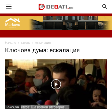
Начало
тагове
ескалация
Ключова дума: ескалация
България