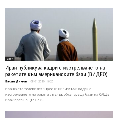
Свят
Иран публикува кадри с изстрелването на
ракетите към американските бази (ВИДЕО)
Васил Димов
-
08.01.2020, 16:20
Иранската телевизия "Прес Ти Ви" излъчи кадри с
изстрелването на ракети с малък обсег срещу бази на САЩ в
Ирак през нощта на 8...