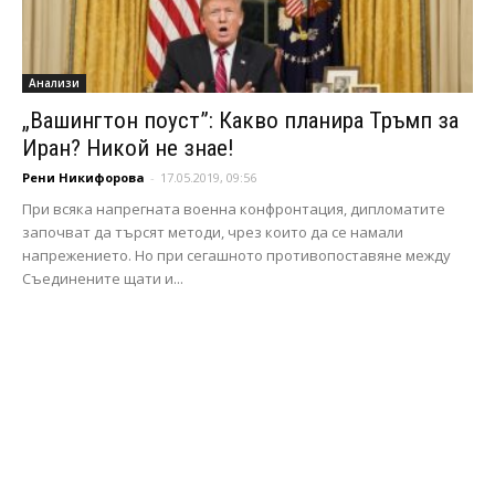
Анализи
„Вашингтон поуст”: Какво планира Тръмп за
Иран? Никой не знае!
Рени Никифорова
-
17.05.2019, 09:56
При всяка напрегната военна конфронтация, дипломатите
започват да търсят методи, чрез които да се намали
напрежението. Но при сегашното противопоставяне между
Съединените щати и...