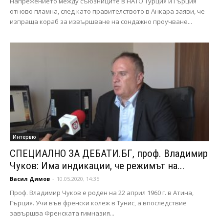
Напрежението между съюзниците в НАТО Турция и Гърция
отново пламна, след като правителството в Анкара заяви, че
изпраща кораб за извършване на сондажно проучване...
Интервю
СПЕЦИАЛНО ЗА ДЕБАТИ.БГ, проф. Владимир
Чуков: Има индикации, че режимът на...
Васил Димов
-
10.05.2020, 14:35
Проф. Владимир Чуков е роден на 22 април 1960 г. в Атина,
Гърция. Учи във френски колеж в Тунис, а впоследствие
завършва Френската гимназия...