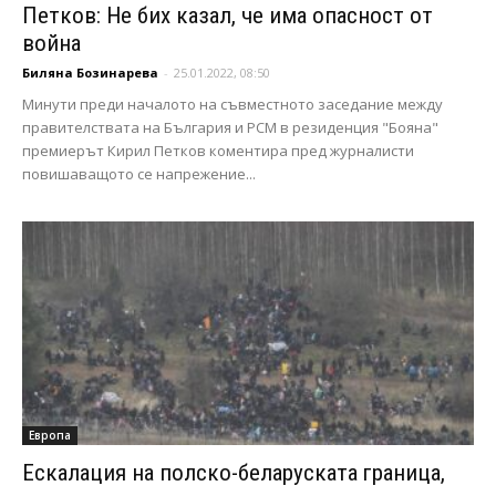
Петков: Не бих казал, че има опасност от
война
Биляна Бозинарева
-
25.01.2022, 08:50
Минути преди началото на съвместното заседание между
правителствата на България и РСМ в резиденция "Бояна"
премиерът Кирил Петков коментира пред журналисти
повишаващото се напрежение...
Европа
Ескалация на полско-беларуската граница,