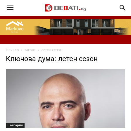
Начало
тагове
летен сезон
Ключова дума: летен сезон
България