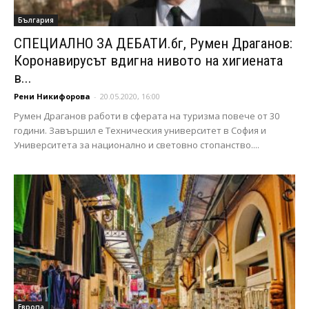
България
СПЕЦИАЛНО ЗА ДЕБАТИ.бг, Румен Драганов:
Коронавирусът вдигна нивото на хигиената
в...
Рени Никифорова
-
20.05.2020, 16:00
Румен Драганов работи в сферата на туризма повече от 30
години. Завършил е Техническия университет в София и
Университета за национално и световно стопанство....
Европа