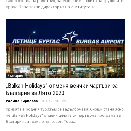
какво означава работник, заплащане и защита на трудовите
права. Това заяви директорът на Института за...
България
„Balkan Holidays” отменя всички чартъри за
България за Лято 2020
Ралица Кирилова
-
03.07.2020, 07:58
Кризата в родния туризъм се задълбочава. Снощи стана ясно,
че „Balkan Holidays” отменя цялата си чартърна програма за
България за този летен сезон. Това...