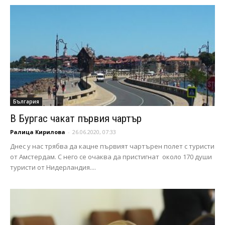
България
В Бургас чакат първия чартър
Ралица Кирилова
-
26.06.2020, 07:33
Днес у нас трябва да кацне първият чартърен полет с туристи
от Амстердам. С него се очаква да пристигнат около 170 души
туристи от Нидерландия....