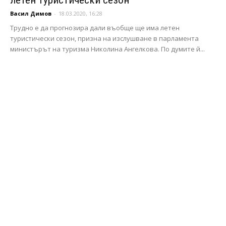
Васил Димов
-
18.03.2020, 16:28
Трудно е да прогнозира дали въобще ще има летен
туристически сезон, призна на изслушване в парламента
министърът на туризма Николина Ангелкова. По думите й...