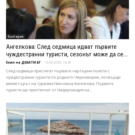
България
Ангелкова: След седмица идват първите
чуждестранни туристи, сезонът може да се...
Екип на ДЕБАТИ.БГ
-
16.06.2020, 16:59
След седмица пристигат първите чартърни полети с
чуждестранни туристи по родното Черноморие, потвърди
министърът на туризма Николина Ангелкова. Първите
туристи ще пристигнат от Нидерландия на...