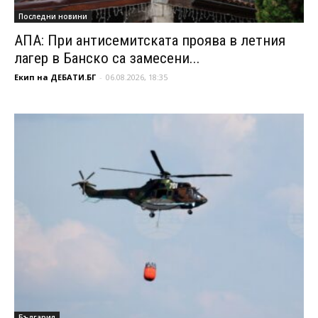
Последни новини
АПА: При антисемитската проява в летния
лагер в Банско са замесени...
Екип на ДЕБАТИ.БГ
-
06.08.2026, 18:35
България