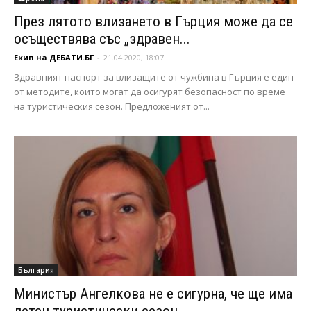
През лятото влизането в Гърция може да се
осъществява със „здравен...
Екип на ДЕБАТИ.БГ
-
21.04.2020, 18:07
Здравният паспорт за влизащите от чужбина в Гърция е един
от методите, които могат да осигурят безопасност по време
на туристическия сезон. Предложеният от...
България
Министър Ангелкова не е сигурна, че ще има
летен туристически сезон