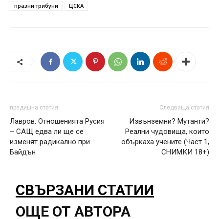
празни трибуни
ЦСКА
предишна статия
Следваща статия
Лавров: Отношенията Русия
Извънземни? Мутанти?
– САЩ едва ли ще се
Реални чудовища, които
изменят радикално при
объркаха учените (Част 1,
Байдън
СНИМКИ 18+)
СВЪРЗАНИ СТАТИИ
ОЩЕ ОТ АВТОРА