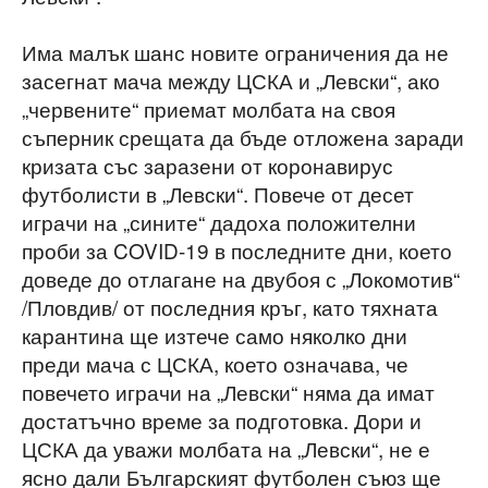
Има малък шанс новите ограничения да не
засегнат мача между ЦСКА и „Левски“, ако
„червените“ приемат молбата на своя
съперник срещата да бъде отложена заради
кризата със заразени от коронавирус
футболисти в „Левски“. Повече от десет
играчи на „сините“ дадоха положителни
проби за COVID-19 в последните дни, което
доведе до отлагане на двубоя с „Локомотив“
/Пловдив/ от последния кръг, като тяхната
карантина ще изтече само няколко дни
преди мача с ЦСКА, което означава, че
повечето играчи на „Левски“ няма да имат
достатъчно време за подготовка. Дори и
ЦСКА да уважи молбата на „Левски“, не е
ясно дали Българският футболен съюз ще