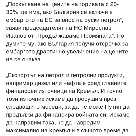
„Поскъпване на цените на горивата с 20-
30% ще има, ако България се включи в
ембаргото на ЕС за внос на руски петрол“,
заяви председателят на НС Мирослав
Иванов от „Продължаваме Промяната“. По
думите му, ако България получи отсрочка за
ембаргото драстично увеличение на цените
не се очаква.
„Експортът на петрол и петролни продукти,
например дизел или нафта е сред главните
финансови източници на Кремъл. И точно
този източник искаме да пресушим през
следващите месеци, за да не може Путин да
продължи да финансира войната си. Искаме
да направим така, че да навредим
максимално на Кремъл и в същото време да