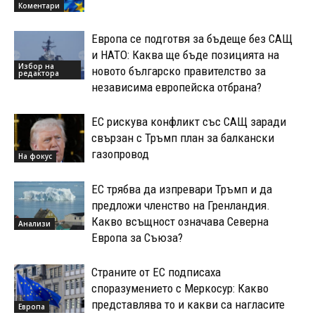
Коментари
Европа се подготвя за бъдеще без САЩ
и НАТО: Каква ще бъде позицията на
Избор на
новото българско правителство за
редактора
независима европейска отбрана?
ЕС рискува конфликт със САЩ заради
свързан с Тръмп план за балкански
газопровод
На фокус
ЕС трябва да изпревари Тръмп и да
предложи членство на Гренландия.
Какво всъщност означава Северна
Анализи
Европа за Съюза?
Страните от ЕС подписаха
споразумението с Меркосур: Какво
представлява то и какви са нагласите
Европа