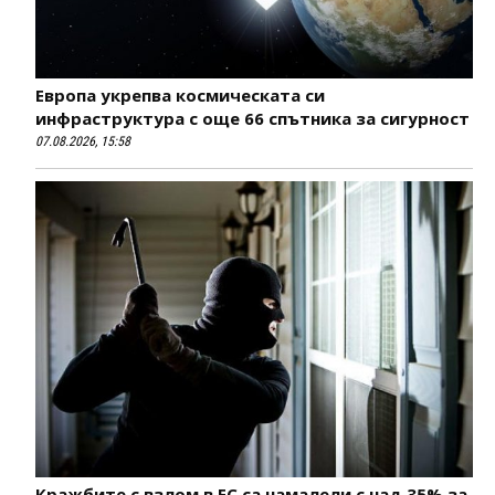
Европа укрепва космическата си
инфраструктура с още 66 спътника за сигурност
07.08.2026, 15:58
Кражбите с взлом в ЕС са намалели с над 35% за