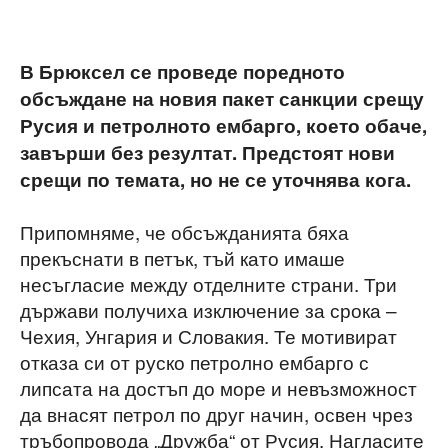
В Брюксел се проведе поредното
обсъждане на новия пакет санкции срещу
Русия и петролното ембарго, което обаче,
завърши без резултат. Предстоят нови
срещи по темата, но не се уточнява кога.
Припомняме, че обсъжданията бяха
прекъснати в петък, тъй като имаше
несъгласие между отделните страни. Три
държави получиха изключение за срока –
Чехия, Унгария и Словакия. Те мотивират
отказа си от руско петролно ембарго с
липсата на достъп до море и невъзможност
да внасят петрол по друг начин, освен чрез
тръбопровода „Дружба“ от Русия. Нагласите