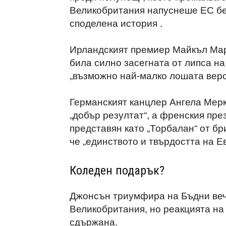
Великобритания напуснеше ЕС бе
споделена история .
Ирландският премиер Майкъл Мар
била силно засегната от липса на
„възможно най-малко лошата верс
Германският канцлер Ангела Мерке
„добър резултат“, а френския пр
представян като „Торбалан“ от бр
че „единството и твърдостта на Е
Коледен подарък?
Джонсън триумфира на Бъдни вече
Великобритания, но реакцията на
сдържана.