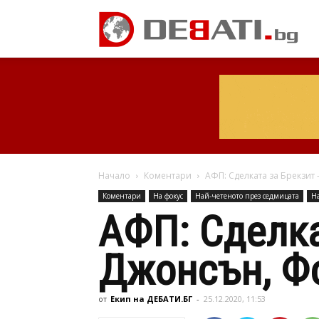
Начало
Коментари
АФП: Сделката за Брекзит 
Коментари
На фокус
Най-четеното през седмицата
Н
АФП: Сделка
Джонсън, Фо
от
Екип на ДЕБАТИ.БГ
-
25.12.2020, 11:53