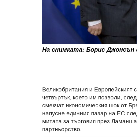
На снимката: Борис Джонсън 
Великобритания и Европейският с
четвъртък, което им позволи, сле
смекчат икономическия шок от Бр
напусне единния пазар на ЕС след
митата за търговия през Ламанша,
партньорство.