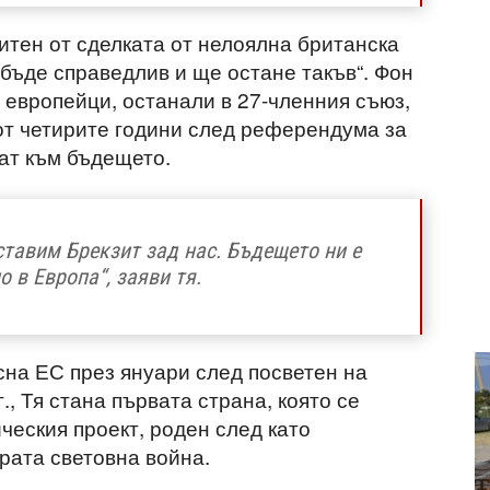
итен от сделката от нелоялна британска
 бъде справедлив и ще остане такъв“. Фон
 европейци, останали в 27-членния съюз,
 от четирите години след референдума за
нат към бъдещето.
ставим Брекзит зад нас. Бъдещето ни е
о в Европа“, заяви тя.
на ЕС през януари след посветен на
., Тя стана първата страна, която се
ческия проект, роден след като
рата световна война.