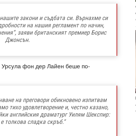
нашите закони и съдбата си. Върнахме си
дробности на нашия регламент по начин,
чения“, заяви британският премиер Борис
Джонсън.
 Урсула фон дер Лайен беше по-
чване на преговори обикновено изпитвам
мо тихо удовлетворение и, честно казано,
айки английския драматург Уилям Шекспир:
е толкова сладка скръб.“