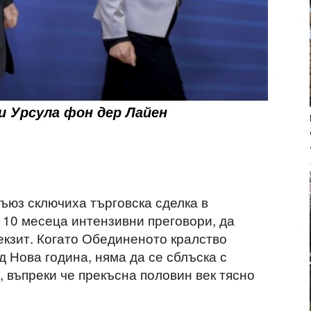
и Урсула фон дер Лайен
ъюз сключиха търговска сделка в
д 10 месеца интензивни преговори, да
екзит. Когато Обединеното кралство
 Нова година, няма да се сблъска с
 въпреки че прекъсна половин век тясно