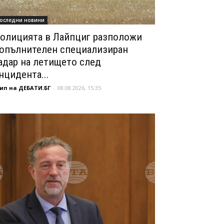
оследни новини
олицията в Лайпциг разположи
опълнителен специализиран
адар на летището след
нцидента...
ип на ДЕБАТИ.БГ
-
08.08.2026, 15:35