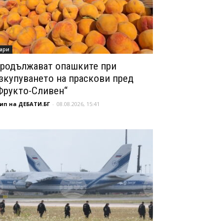
ари
родължават опашките при
зкупуването на праскови пред
Фрукто-Сливен“
ип на ДЕБАТИ.БГ
-
08.08.2026, 15:41