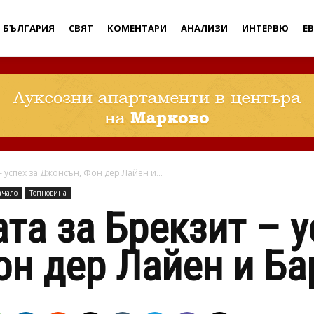
Дебати
БЪЛГАРИЯ
СВЯТ
КОМЕНТАРИ
АНАЛИЗИ
ИНТЕРВЮ
Е
– успех за Джонсън, Фон дер Лайен и...
ачало
Топновина
та за Брекзит – у
н дер Лайен и Ба