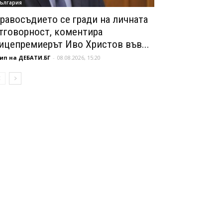
ългария
равосъдието се гради на личната
тговорност, коментира
ицепремиерът Иво Христов във...
ип на ДЕБАТИ.БГ
-
08.08.2026, 15:20