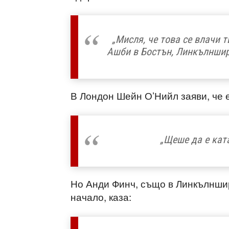
„Мисля, че това се влачи 
Ашби в Бостън, Линкълншир
В Лондон Шейн О’Нийл заяви, че 
„Щеше да е кат
Но Анди Финч, също в Линкълншир
начало, каза: