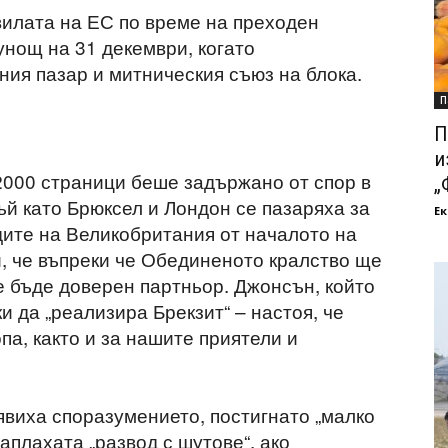
илата на ЕС по време на преходен
унощ на 31 декември, когато
ия пазар и митническия съюз на блока.
П
П
и
2000 страници беше задържано от спор в
„
ъй като Брюксел и Лондон се пазаряха за
Ек
дите на Великобритания от началото на
и, че въпреки че Обединеното кралство ще
е бъде доверен партньор. Джонсън, който
и да „реализира Брекзит“ – настоя, че
па, както и за нашите приятели и
явиха споразумението, постигнато „малко
аплахата „развод с шутове“, ако