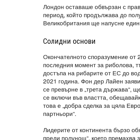
Лондон оставаше обвързан с прав
период, който продължава до пол
Великобритания ще напусне единн
Солидни основи
Окончателното споразумение от 
последния момент за риболова, т
достъпа на рибарите от ЕС до во
2021 година. Фон дер Лайен заяв
се превърне в „трета държава“, щ
се включи във властта, обещавайк
това е „добра сделка за цяла Евро
партньори“.
Лидерите от континента бързо об
преди полунощ“, което премахва з