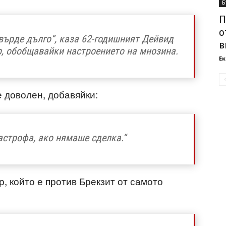
Б
П
о
твърде дълго“, каза 62-годишният Дейвид
в
, обобщавайки настроението на мнозина.
Ек
е доволен, добавяйки:
астрофа, ако нямаше сделка.“
, който е против Брекзит от самото