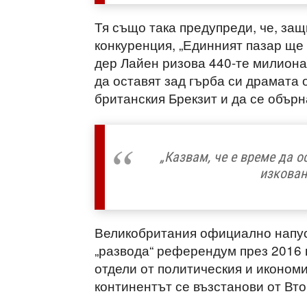
Тя също така предупреди, че, защ
конкуренция, „Единният пазар ще
дер Лайен ризова 440-те милиона
да оставят зад гърба си драмата
британския Брекзит и да се обър
„Казвам, че е време да о
изкован
Великобритания официално напус
„развода“ референдум през 2016 г
отдели от политическия и икономи
континентът се възстанови от Вто