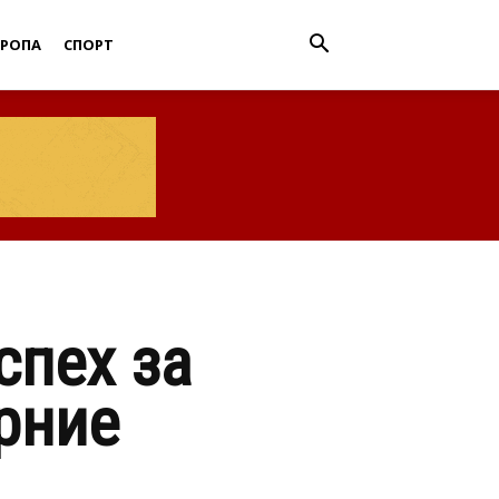
ВРОПА
СПОРТ
спех за
рние