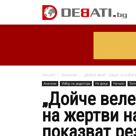
Начало
Анализи
„Дойче веле“: Защо се избяг
Анализи
Избор на редактора
На фокус
Начало
Топ
„Дойче веле
на жертви н
показват ре