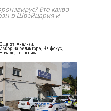
оронавирус? Ето какво
лози в Швейцария и
Още от:
Анализи
,
Избор на редактора
,
На фокус
,
Начало
,
Топновина