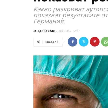
Какво разкриват аутопс
показват резултатите о
Германия:
от
Дойче Веле
-
26.04.2020, 12:47
Сподели