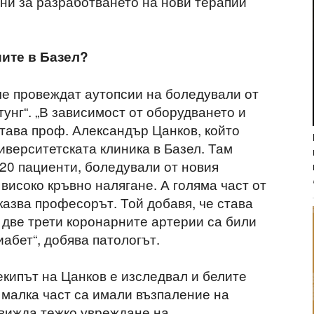
зни за разработването на нови терапии
иите в Базел?
е провеждат аутопсии на боледували от
унг“. „В зависимост от оборудването и
ртава проф. Александър Цанков, който
иверситетската клиника в Базел. Там
 20 пациенти, боледували от новия
 високо кръвно налягане. А голяма част от
 казва професорът. Той добавя, че става
 две трети коронарните артерии са били
иабет“, добява патологът.
кипът на Цанков е изследвал и белите
 малка част са имали възпаление на
 вижда тежко увреждане на