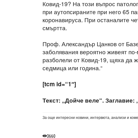
Ковид-19? На този въпрос патоло
при аутопсираните при него 65 п
коронавируса. При останалите че
смъртта.
Проф. Александър Цанков от Базе
заболявания вероятно живеят по-м
разболели от Ковид-19, щяха да ж
седмица или година.“
[tcm id=“1″]
Текст: „Дойче веле“. Заглавие: 
За още интересни новини, интервюта, анализи и ком
3660