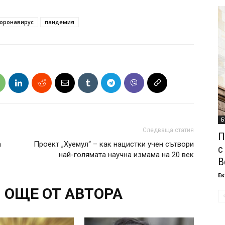
оронавирус
пандемия
Б
Следваща статия
П
а
Проект „Хуемул“ – как нацистки учен сътвори
с
най-голямата научна измама на 20 век
В
Ек
ОЩЕ ОТ АВТОРА