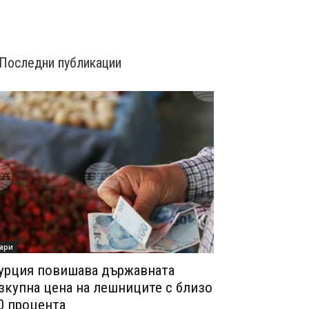
Последни публикации
ари
урция повишава държавната
зкупна цена на лешниците с близо
0 процента