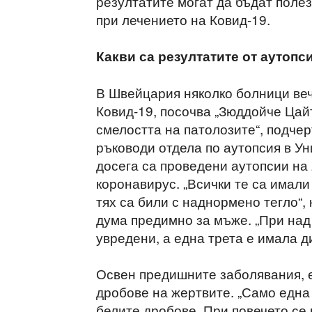
резултатите могат да бъдат поле
при лечението на Ковид-19.
Какви са резултатите от аутопс
В Швейцария няколко болници веч
Ковид-19, посочва „Зюддойче Цайт
смелостта на патолозите“, подче
ръководи отдела по аутопсия в Ун
досега са проведени аутопсии на
коронавирус. „Всички те са имали
тях са били с наднормено тегло“,
дума предимно за мъже. „При над
увредени, а една трета е имала д
Освен предишните заболявания, е
дробове на жертвите. „Само една
белите дробове. При повечето се