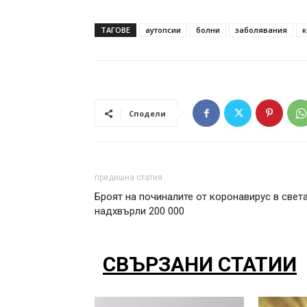
ТАГОВЕ
аутопсии
болни
заболявания
к
Сподели
предишна статия
Броят на починалите от коронавирус в свет
надхвърли 200 000
СВЪРЗАНИ СТАТИИ