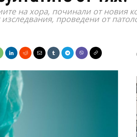
иите на хора, починали от новия к
т изследвания, проведени от пато