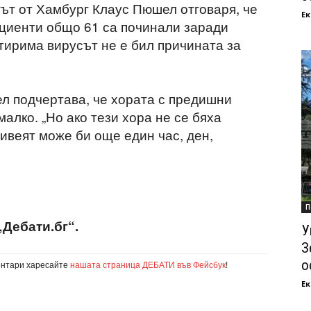
гът от Хамбург Клаус Пюшел отговаря, че
Ек
ациенти общо 61 са починали заради
тирима вирусът не е бил причината за
л подчертава, че хората с предишни
алко. „Но ако тези хора не се бяха
ивеят може би още един час, ден,
П
„Дебати.бг“.
У
З
о
ентари харесайте
нашата страница ДЕБАТИ във Фейсбук
!
Ек