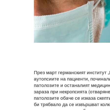
През март германският институт „
аутопсиите на пациенти, починал
патолозите и останалият медицинс
зараза при некропсията (отваряне
патолозите обаче се изказа скепт
би трябвало да се извършват колк