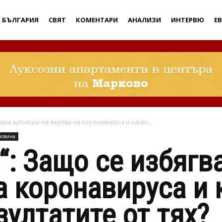
Дебати
БЪЛГАРИЯ
СВЯТ
КОМЕНТАРИ
АНАЛИЗИ
ИНТЕРВЮ
Е
ваха аутопсии на жертви на коронавируса и какво...
новина
“: Защо се избягв
а коронавируса и 
зултатите от тях?