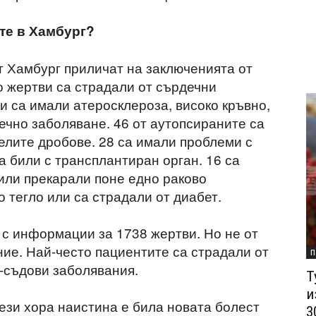
те в Хамбург?
т Хамбург приличат на заключенията от
о жертви са страдали от сърдечни
и са имали атеросклероза, високо кръвно,
ечно заболяване. 46 от аутопсираните са
лите дробове. 28 са имали проблеми с
а били с трансплантиран орган. 16 са
били прекарали поне едно раково
 тегло или са страдали от диабет.
 с информации за 1738 жертви. Но не от
ние. Най-често пациентите са страдали от
П
о-съдови заболявания.
Т
и
ези хора наистина е била новата болест
3