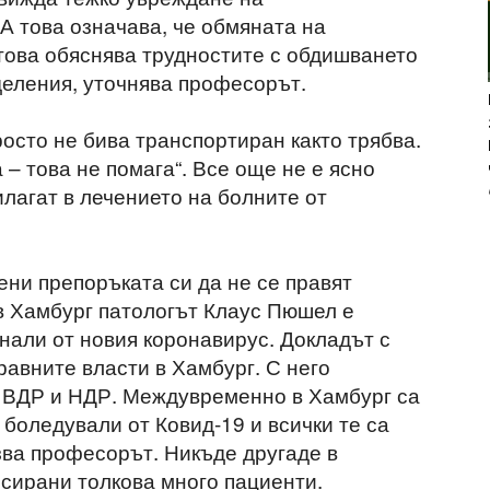
А това означава, че обмяната на
това обяснява трудностите с обдишването
деления, уточнява професорът.
осто не бива транспортиран както трябва.
 – това не помага“. Все още не е ясно
илагат в лечението на болните от
ни препоръката си да не се правят
в Хамбург патологът Клаус Пюшел е
нали от новия коронавирус. Докладът с
равните власти в Хамбург. С него
, ВДР и НДР. Междувременно в Хамбург са
боледували от Ковид-19 и всички те са
ва професорът. Никъде другаде в
псирани толкова много пациенти.