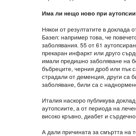
Има ли нещо ново при аутопсии
Някои от резултатите в доклада о
Базел: например това, че повечет
заболявания. 55 от 61 аутопсиран
прекаран инфаркт или друго сърд
имали предишно заболяване на бе
бъбреците, черния дроб или пък с
страдали от деменция, други са 
заболяване, били са с наднормено
Италия наскоро публикува доклад
аутопсиите, а от периода на лече
високо кръвно, диабет и сърдечн
А дали причината за смъртта на т