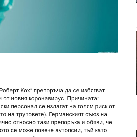
Роберт Кох“ препоръча да се избягват
и от новия коронавирус. Причината:
ки персонал се излагат на голям риск от
то на труповете). Германският съюз на
ично относно тази препоръка и обяви, че
ото се може повече аутопсии, тъй като