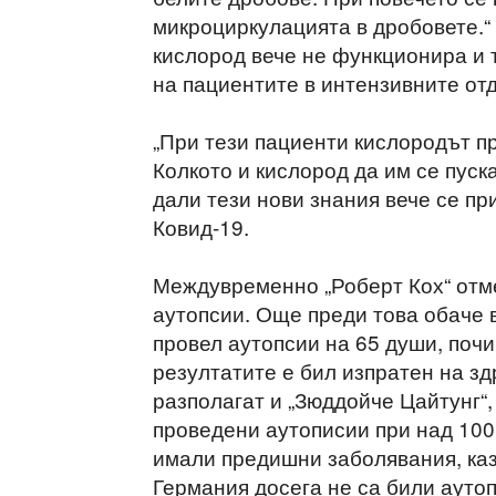
микроциркулацията в дробовете.“ 
кислород вече не функционира и 
на пациентите в интензивните от
„При тези пациенти кислородът пр
Колкото и кислород да им се пуска
дали тези нови знания вече се пр
Ковид-19.
Междувременно „Роберт Кох“ отме
аутопсии. Още преди това обаче 
провел аутопсии на 65 души, почи
резултатите е бил изпратен на зд
разполагат и „Зюддойче Цайтунг“
проведени аутописии при над 100 
имали предишни заболявания, каз
Германия досега не са били ауто