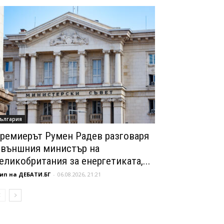
ългария
ремиерът Румен Радев разговаря
 външния министър на
еликобритания за енергетиката,...
ип на ДЕБАТИ.БГ
-
06.08.2026, 21:21