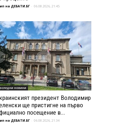
ип на ДЕБАТИ.БГ
-
06.08.2026, 21:45
оследни новини
краинският президент Володимир
еленски ще пристигне на първо
фициално посещение в...
ип на ДЕБАТИ.БГ
-
06.08.2026, 21:34