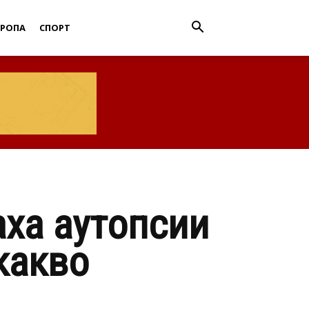
ВРОПА
СПОРТ
аха аутопсии
какво