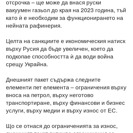
отсрочка – ще може да внася руски
вакуумен газьол до края на 2023 година, тъй
като ѝ е необходим за функционирането на
нейната рафинерия.
Целта на санкциите е икономическия натиск
върху Русия да бъде увеличен, което да
подкопае способността ѝ да води война
срещу Украйна.
Днешният пакет съдържа следните
елементи пет елемента – ограничения върху
вноса на петрол, върху неготово
транспортиране, върху финансови и бизнес
услуги, върху медии и върху износ от ЕС.
Що се отнася до ограниченията за износ,