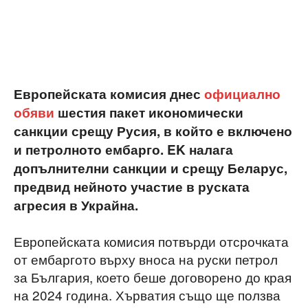
Европейската комисия днес
официално
обяви
шестия пакет икономически
санкции срещу Русия, в който е включено
и петролното ембарго. EK налага
допълнителни санкции и срещу Беларус,
предвид нейното участие в руската
агресия в Украйна.
Европейската комисия потвърди отсрочката
от ембаргото върху вноса на руски петрол
за България, което беше договорено до края
на 2024 година. Хърватия също ще ползва