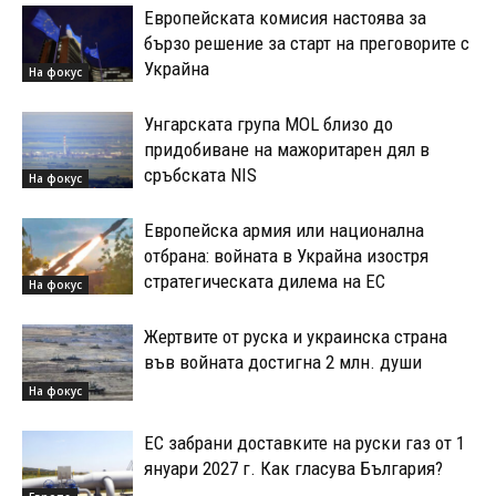
Европейската комисия настоява за
бързо решение за старт на преговорите с
Украйна
На фокус
Унгарската група MOL близо до
придобиване на мажоритарен дял в
сръбската NIS
На фокус
Европейска армия или национална
отбрана: войната в Украйна изостря
стратегическата дилема на ЕС
На фокус
Жертвите от руска и украинска страна
във войната достигна 2 млн. души
На фокус
ЕС забрани доставките на руски газ от 1
януари 2027 г. Как гласува България?