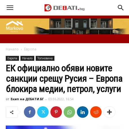
Начало
Европа
Европа
Начало
Топновина
ЕК официално обяви новите
санкции срещу Русия – Европа
блокира медии, петрол, услуги
от
Екип на ДЕБАТИ.БГ
-
03.06.2022, 16:54