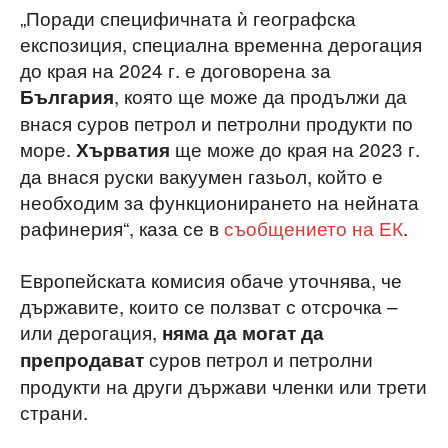
„Поради специфичната ѝ географска
експозиция, специална временна дерогация
до края на 2024 г. е договорена за
, която ще може да продължи да
България
внася суров петрол и петролни продукти по
море.
ще може до края на 2023 г.
Хърватия
да внася руски вакуумен газьол, който е
необходим за функционирането на нейната
рафинерия“, каза се в
съобщението на ЕК
.
Европейската комисия обаче уточнява, че
държавите, които се ползват с отсрочка –
или дерогация,
няма да могат да
суров петрол и петролни
препродават
продукти на други държави членки или трети
страни.