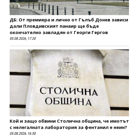
ДБ: От премиера и лично от Гълъб Донев зависи
дали Пловдивският панаир ще бъде
окончателно завладян от Георги Гергов
05.08.2026, 17:20
Кой и защо обвини Столична община, че имотът
с нелегалната лаборатория за фентанил е неин?
05.08.2026, 16:30