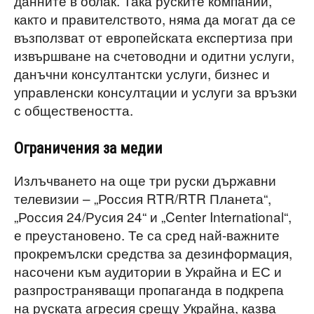
данните в облак. Така руските компании,
както и правителството, няма да могат да се
възползват от европейската експертиза при
извършване на счетоводни и одитни услуги,
данъчни консултантски услуги, бизнес и
управленски консултации и услуги за връзки
с обществеността.
Ограничения за медии
Излъчването на още три руски държавни
телевизии – „Россия RTR/RTR Планета“,
„Россия 24/Русия 24“ и „Center International“,
е преустановено. Те са сред най-важните
прокремълски средства за дезинформация,
насочени към аудитории в Украйна и ЕС и
разпространяващи пропаганда в подкрепа
на руската агресия срещу Украйна, казва