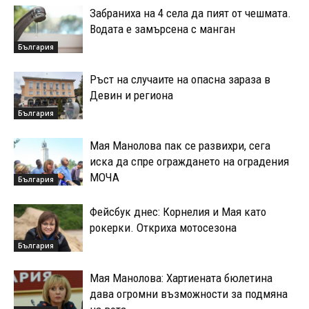
Забраниха на 4 села да пият от чешмата.
Водата е замърсена с манган
България
Ръст на случаите на опасна зараза в
Девин и региона
България
Мая Манолова пак се развихри, сега
иска да спре ограждането на оградения
МОЧА
България
Фейсбук днес: Корнелия и Мая като
рокерки. Откриха мотосезона
България
Мая Манолова: Хартиената бюлетина
дава огромни възможности за подмяна