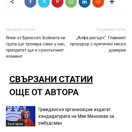
предишна статия
Следваща статия
Янев от Брюксел: Бойната ни
„Алфа рисърч“: Главният
група ще тренира само у нас,
прокурор с критично ниско
приоритет ще е сухопътният
доверие
елемент
СВЪРЗАНИ СТАТИИ
ОЩЕ ОТ АВТОРА
Граждански организации издигат
кандидатурата на Мая Манолова за
омбудсман
България