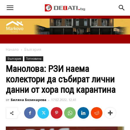
Начало
България
България
Топновина
Манолова: РЗИ наема
колектори да събират лични
данни от хора под карантина
от
Биляна Бозинарева
-
17.02.2022, 12:41