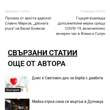
предишна статия
Следваща статия
Пуснаха от ареста адвокат
Гърция въвежда
Славчо Марков, „дясната
допълнителни мерки срещу
ръка“ на Васил Божков
COVID-19, включително
вечерен час в Атина и Солун
СВЪРЗАНИ СТАТИИ
ОЩЕ ОТ АВТОРА
Днес е Световен ден за борба с диабета
България
Майка отрки сина си мъртъв в Дупница