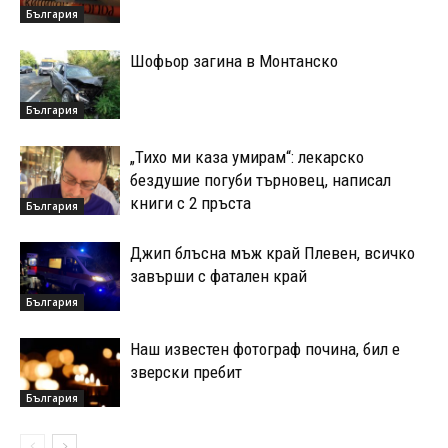
България
Шофьор загина в Монтанско
България
„Тихо ми каза умирам“: лекарско
бездушие погуби търновец, написал
книги с 2 пръста
България
Джип блъсна мъж край Плевен, всичко
завърши с фатален край
България
Наш известен фотограф почина, бил е
зверски пребит
България