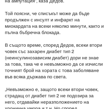
на ампутация“, каза Дедов.
Той поясни, че списъкът може да бъде
продължен с инсулт и инфаркт на
миокардата на всеки няколко минути, както и
пълна бъбречна блокада.
В същото време, според Дедов, всеки втори
човек със захарен диабет тип 2
(неинсулинозависим диабет) дори не знае
за това, така че е невъзможно да се изчисли
точният брой на хората с това заболяване
във всяка държава по света.
„Невъзможно е, защото всеки втори човек,
страдащ от диабет тип 2 не подозира за
него, отдавайки неразположението на
хронична умора и т.н. Но според