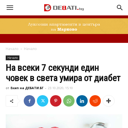
Начало
Начало
Начало
На всеки 7 секунди един
човек в света умира от диабет
от
Екип на ДЕБАТИ.БГ
-
23.10.2020, 15:10