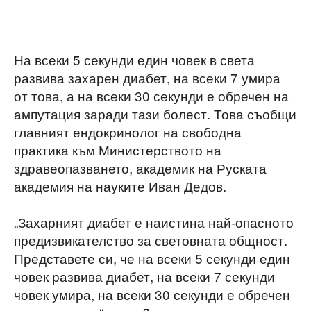
На всеки 5 секунди един човек в света
развива захарен диабет, на всеки 7 умира
от това, а на всеки 30 секунди е обречен на
ампутация заради тази болест. Това съобщи
главният ендокринолог на свободна
практика към Министерството на
здравеопазването, академик на Руската
академия на науките Иван Дедов.
„Захарният диабет е наистина най-опасното
предизвикателство за световната общност.
Представете си, че на всеки 5 секунди един
човек развива диабет, на всеки 7 секунди
човек умира, на всеки 30 секунди е обречен