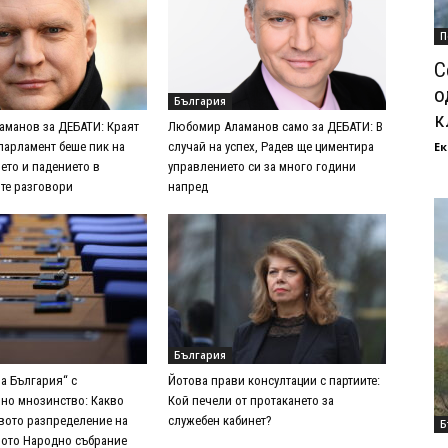
П
С
о
България
к
манов за ДЕБАТИ: Краят
Любомир Аламанов само за ДЕБАТИ: В
Ек
парламент беше пик на
случай на успех, Радев ще циментира
ето и падението в
управлението си за много години
те разговори
напред
България
а България“ с
Йотова прави консултации с партиите:
но мнозинство: Какво
Кой печели от протакането за
вото разпределение на
служебен кабинет?
Б
-рото Народно събрание