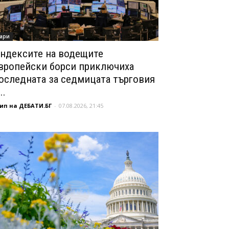
ари
ндексите на водещите
вропейски борси приключиха
оследната за седмицата търговия
..
ип на ДЕБАТИ.БГ
-
07.08.2026, 21:45