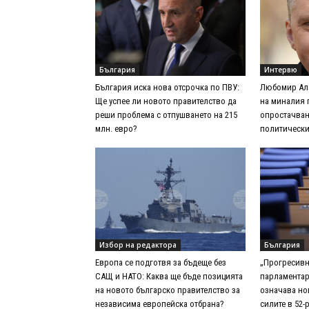
България
Интервю
България иска нова отсрочка по ПВУ:
Любомир Ала
Ще успее ли новото правителство да
на миналия 
реши проблема с отпушването на 215
опростачван
млн. евро?
политически
Избор на редактора
България
Европа се подготвя за бъдеще без
„Прогресивн
САЩ и НАТО: Каква ще бъде позицията
парламентар
на новото българско правителство за
означава но
независима европейска отбрана?
силите в 52