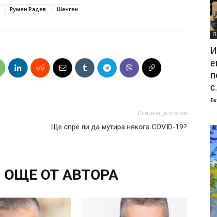
Румен Радев
Шенген
П
И
е
п
с.
Ек
Следваща статия
Ще спре ли да мутира някога COVID-19?
ОЩЕ ОТ АВТОРА