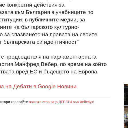
ме конкретни действия за
азата към България в учебниците по
титуции, в публичните медии, за
ите на българското културно-
о за спазването на правата на своите
т българската си идентичност“
 с председателя на парламентарната
артия Манфред Вебер, по време на който
твата пред ЕС и бъдещето на Европа.
а на Дебати в Google Новини
ентари харесайте
нашата страница ДЕБАТИ във Фейсбук
!