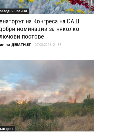
оследни новини
енаторът на Конгреса на САЩ
добри номинации за няколко
лючови постове
ип на ДЕБАТИ.БГ
-
07.08.2026, 21:35
ългария