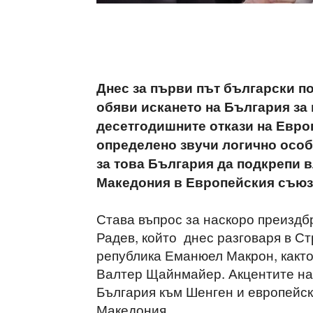
Днес за първи път български п
обяви искането на България за 
десетгодишните откази на Европ
определено звучи логично особ
за това България да подкрепи 
Македония в Европейския съюз
Става въпрос за наскоро преиздб
Радев, който днес разговаря в С
република Еманюел Макрон, както
Валтер Щайнмайер. Акцентите на
България към Шенген и европейск
Македония.