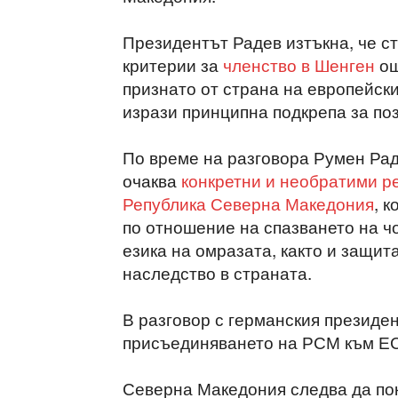
Президентът Радев изтъкна, че с
критерии за
членство в Шенген
ощ
признато от страна на европейск
изрази принципна подкрепа за по
По време на разговора Румен Рад
очаква
конкретни и необратими ре
Република Северна Македония
, 
по отношение на спазването на ч
езика на омразата, както и защит
наследство в страната.
В разговор с германския президе
присъединяването на РСМ към ЕС 
Северна Македония следва да по