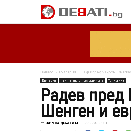
Начало
България
Радев пред Макрон: Очаква
България
Най-четеното през седмицата
Топновина
Радев пред 
Шенген и ев
от
Екип на ДЕБАТИ.БГ
-
02.12.2021, 18:11