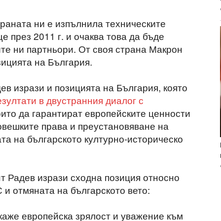
траната ни е изпълнила техническите
е през 2011 г. и очаква това да бъде
ите ни партньори. От своя страна Макрон
зицията на България.
ев изрази и позицията на България, която
зултати в двустранния диалог с
които да гарантират европейските ценности
овешките права и преустановяване на
ата на българското културно-историческо
нт Радев изрази сходна позиция относно
и отмяната на българското вето:
каже европейска зрялост и уважение към