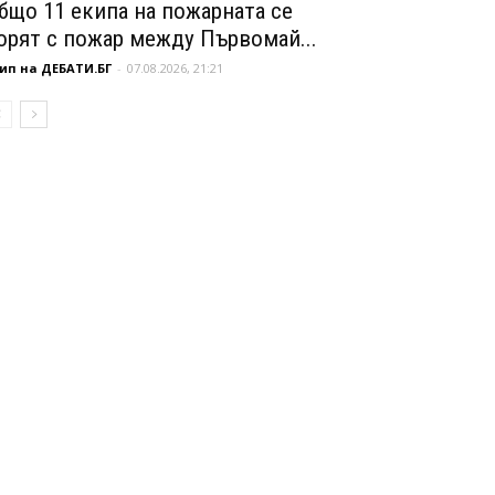
бщо 11 екипа на пожарната се
орят с пожар между Първомай...
ип на ДЕБАТИ.БГ
-
07.08.2026, 21:21