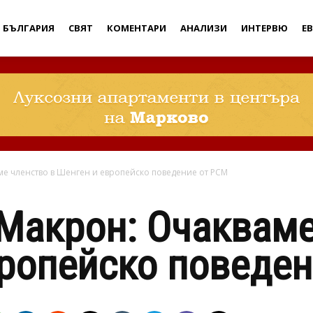
Дебати
БЪЛГАРИЯ
СВЯТ
КОМЕНТАРИ
АНАЛИЗИ
ИНТЕРВЮ
Е
ме членство в Шенген и европейско поведение от РСМ
Макрон: Очакваме
ропейско поведе