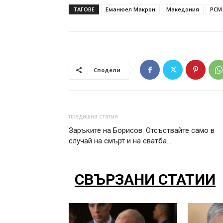
ТАГОВЕ
Еманюел Макрон
Македония
РСМ
Сподели
предишна статия
Заръките на Борисов: Отсъствайте само в
случай на смърт и на сватба…
СВЪРЗАНИ СТАТИИ