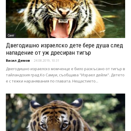
Свят
Двегодишно израелско дете бере душа след
нападение от уж дресиран тигър
Васил Димов
-
24.08.2019, 10:31
Двегодишно израелско момченце е било разкъсано от тигър в
тайландския град Ко Самуи, съобщава "Израел дейли". Детето
е с тежки наранявания по главата. Нещастието...