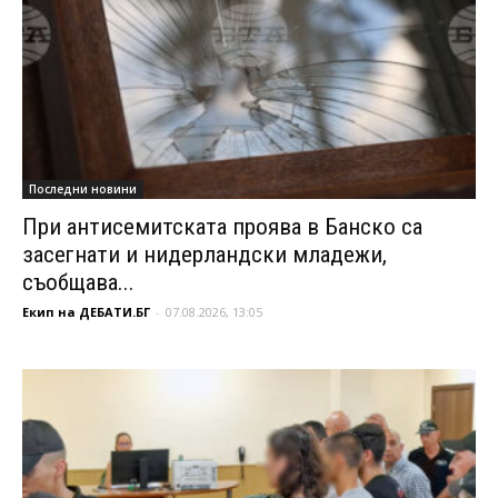
Последни новини
При антисемитската проява в Банско са
засегнати и нидерландски младежи,
съобщава...
Екип на ДЕБАТИ.БГ
-
07.08.2026, 13:05