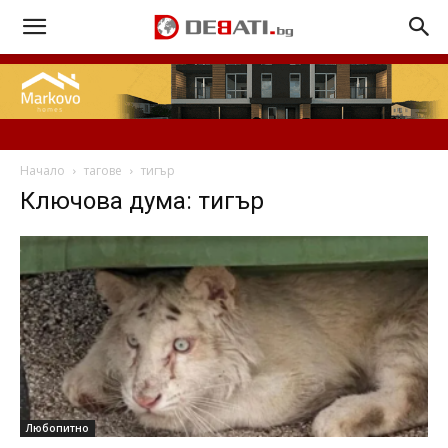
Начало
тагове
тигър
Ключова дума: тигър
Любопитно