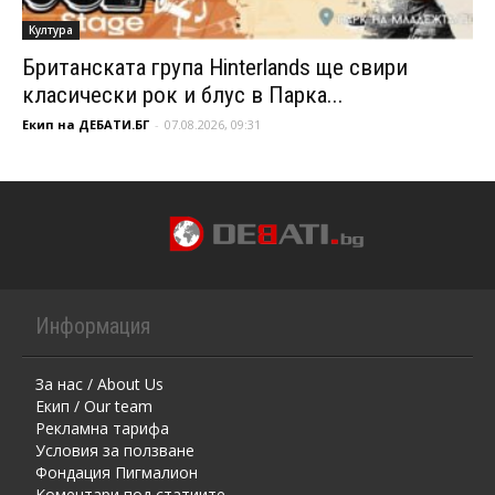
Култура
Британската група Hinterlands ще свири
класически рок и блус в Парка...
Екип на ДЕБАТИ.БГ
-
07.08.2026, 09:31
Информация
За нас / About Us
Екип / Our team
Рекламна тарифа
Условия за ползване
Фондация Пигмалион
Kоментaри под статиите