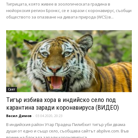
Тигрицата, която живее в зоологическата градина в
нюйоркския регион Бронкс, се е зарази с коронавирус, съобщи
обществото за опазване на дивата природа (WCS) в...
Свят
Тигър избива хора в индийско село под
карантина заради коронавируса (ВИДЕО)
Васил Димов
-
03.04.2020, 20:23
В индийския район Утар Прадеш Пилибхит тигър уби двама
души от едно и също село, съобщава сайтът abplive.com. Във
време на блокада заради коронавируса...