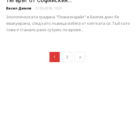
Васил Димов
-
21.06.2018, 15:01
Зоологическата градина "Планкендайл" в Белгия днес бе
евакуирана, след като лъвица избяга от клетката си. Тъй като
това е станало рано сутрин, по време...
1
2