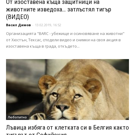
От изоставена къща защитници на
животните изведоха… затлъстял тигър
(ВИДЕО)
Васил Димов
-
13.02.2019, 16:52
Организацията "BARC - убежище и осиновяване на животни"
от Хюстън, Тексас, сподели видео и снимки на своя акция в
изоставена къща в града, откъдето...
Любопитно
Лъвица избяга от клетката си в Белгия както
тигърът от Софийския...