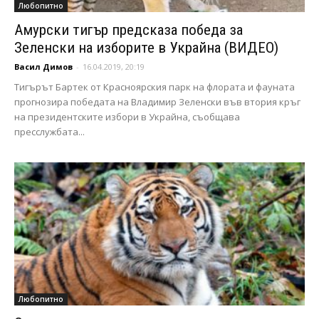
Любопитно
Амурски тигър предсказа победа за
Зеленски на изборите в Украйна (ВИДЕО)
Васил Димов
-
16.04.2019, 20:19
Тигърът Бартек от Красноярския парк на флората и фауната
прогнозира победата на Владимир Зеленски във втория кръг
на президентските избори в Украйна, съобщава
пресслужбата...
Любопитно