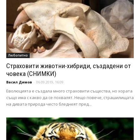
Любопитно
Страховити животни-хибриди, създадени от
човека (СНИМКИ)
Васил Димов
-
06.09.2019, 16:09
Еволюцията е създала много страховити същества, но хората
също има с какво да се похвалят. Нещо повече, страшилищата
на дивата природа често бледнеят пред...