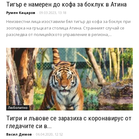
Тигър е намерен до кофа за боклук в Атина
Румен Кацаров
-
09.03.2023, 13:18
Неизвестни лица изоставили бял тигър до кофа за боклук при
зоопарка на гръцката столица Атина. Странният случай се
разследва от полицейското управление в региона,...
Любопитно
Тигри и лъвове се заразиха с коронавирус от
гледачите си в...
Васил Димов
-
06.04.2020, 12:52