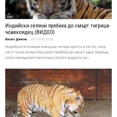
Свят
Индийски селяни пребиха до смърт тигрица-
човекоядец (ВИДЕО)
Васил Димов
-
26.07.2019, 20:00
Индийската полиция извърши четири ареста в петък, след
като тълпа селяни брутално пребиха до смърт една тигрица,
която напада местните хора. Когато видеото на...