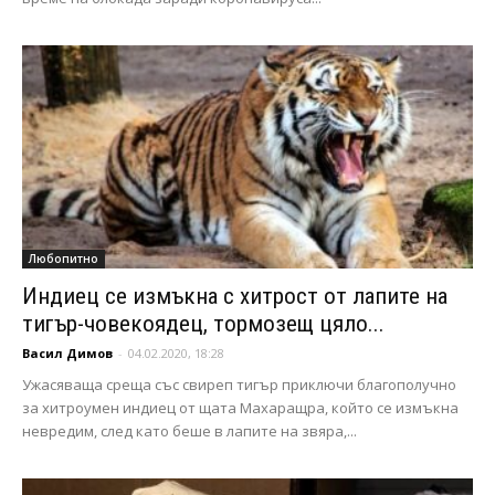
Любопитно
Индиец се измъкна с хитрост от лапите на
тигър-човекоядец, тормозещ цяло...
Васил Димов
-
04.02.2020, 18:28
Ужасяваща среща със свиреп тигър приключи благополучно
за хитроумен индиец от щата Махаращра, който се измъкна
невредим, след като беше в лапите на звяра,...