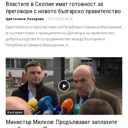
Властите в Скопие имат готовност за
преговори с новото българско правителство
Цветелина Лазарова
-
09.07.2023, 08:58
Eвропейската перспектива на Република Северна Македония,
в съответствие с принципите на Договора за приятелство,
добросъседство и сътрудничество между България и
Република Северна Македония, е...
България
Министър Милков: Продължават заплахите