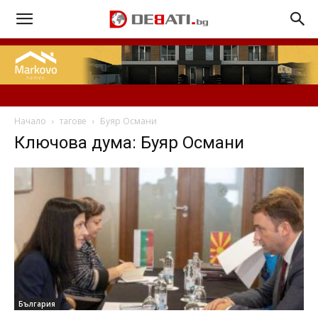
Начало
тагове
Буяр Османи
Ключова дума: Буяр Османи
България