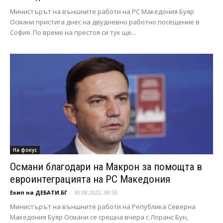
Министърът на външните работи на РС Македония Буяр
Османи пристига днес на двудневно работно посещение в
София. По време на престоя си тук ще...
На фокус
Османи благодари на Макрон за помощта в
евроинтеграцията на РС Македония
Екип на ДЕБАТИ.БГ
-
30.08.2022, 08:53
Министърът на външните работи на Република Северна
Македония Буяр Османи се срещна вчера с Лоранс Бун,