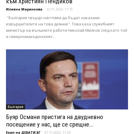
към Християн Пендиков
Илияна Маринкова
-
22.01.2023, 17:10
"България твърдо настоява да бъдат наказани
извършителите на това деяние". Това каза служебният
министър на външните работи Николай Милков след като той
и северномакедонският...
България
Буяр Османи пристига на двудневно
посещение у нас, ще се срещне...
Екип на ДЕБАТИ.БГ
-
07.11.2022, 11:33