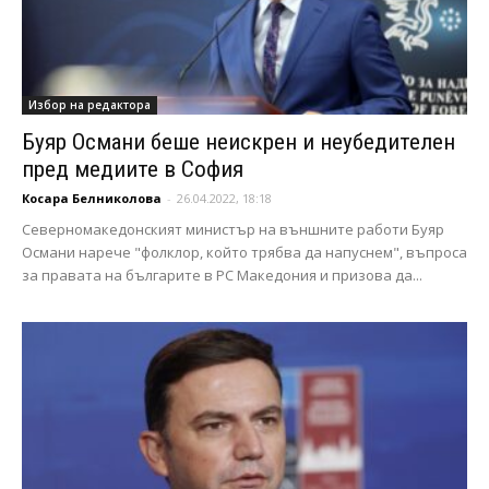
Избор на редактора
Буяр Османи беше неискрен и неубедителен
пред медиите в София
Косара Белниколова
-
26.04.2022, 18:18
Северномакедонският министър на външните работи Буяр
Османи нарече "фолклор, който трябва да напуснем", въпроса
за правата на българите в РС Македония и призова да...