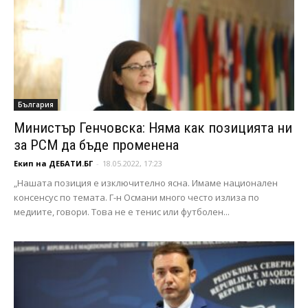
България
Министър Генчовска: Няма как позицията ни
за РСМ да бъде променена
Екип на ДЕБАТИ.БГ
-
18.05.2022, 17:23
„Нашата позиция е изключително ясна. Имаме национален
консенсус по темата. Г-н Османи много често излиза по
медиите, говори. Това не е тенис или футболен...