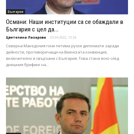
България
Османи: Наши институции са се обаждали в
България с цел да...
Цветелина Лазарова
-
03.04.2022, 13:36
Северна Македония гони петима руски дипломати заради
дейности, противоречащи на Виенската конвенция,
включително и свързани с България. Това стана ясно след
днешния брифинг на...