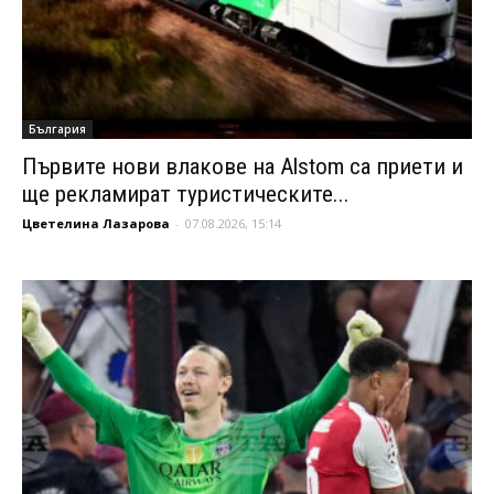
България
Първите нови влакове на Alstom са приети и
ще рекламират туристическите...
Цветелина Лазарова
-
07.08.2026, 15:14