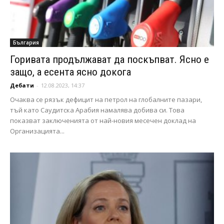
България
Горивата продължават да поскъпват. Ясно е
защо, а есента ясно докога
Дебати
-
12.08.2023, 14:37
Очаква се рязък дефицит на петрол на глобалните пазари,
тъй като Саудитска Арабия намалява добива си. Това
показват заключенията от най-новия месечен доклад на
Организацията...