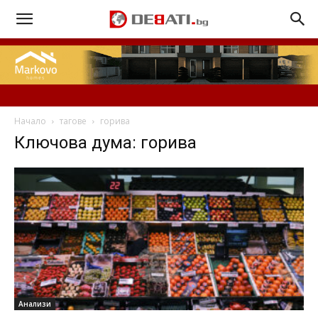
Начало
тагове
горива
Ключова дума: горива
Анализи