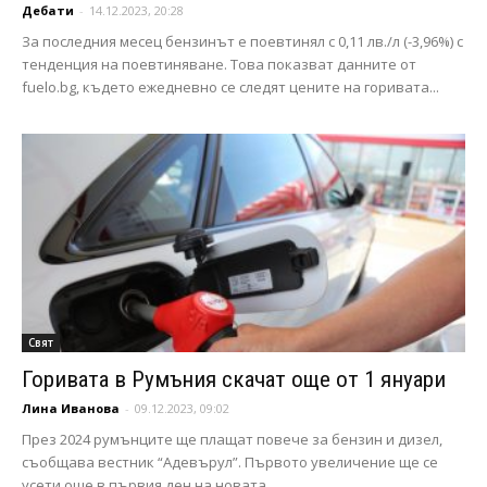
Дебати
-
14.12.2023, 20:28
За последния месец бензинът е поевтинял с 0,11 лв./л (-3,96%) с
тенденция на поевтиняване. Това показват данните от
fuelo.bg, където ежедневно се следят цените на горивата...
Свят
Горивата в Румъния скачат още от 1 януари
Лина Иванова
-
09.12.2023, 09:02
През 2024 румънците ще плащат повече за бензин и дизел,
съобщава вестник “Адевърул”. Първото увеличение ще се
усети още в първия ден на новата...