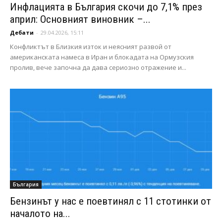
Инфлацията в България скочи до 7,1% през
април: Основният виновник –...
Дебати
-
29.04.2026, 15:11
Конфликтът в Близкия изток и неясният развой от
американската намеса в Иран и блокадата на Ормузския
пролив, вече започна да дава сериозно отражение и...
България
Бензинът у нас е поевтинял с 11 стотинки от
началото на...