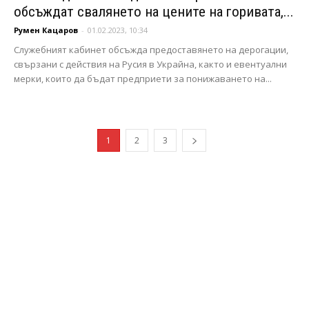
обсъждат свалянето на цените на горивата,...
Румен Кацаров
-
01.02.2023, 10:34
Служебният кабинет обсъжда предоставянето на дерогации,
свързани с действия на Русия в Украйна, както и евентуални
мерки, които да бъдат предприети за понижаването на...
1
2
3