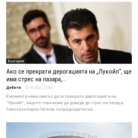
България
Ако се прекрати дерогацията на „Лукойл“, ще
има стрес на пазара,...
Дебати
-
23.10.2023, 12:40
В момента няма смисъл да се прекрати дерогацията на
"Лукойл", защото това може да доведе до стрес на пазара.
Това каза Кирил Петков, съпредседател на...