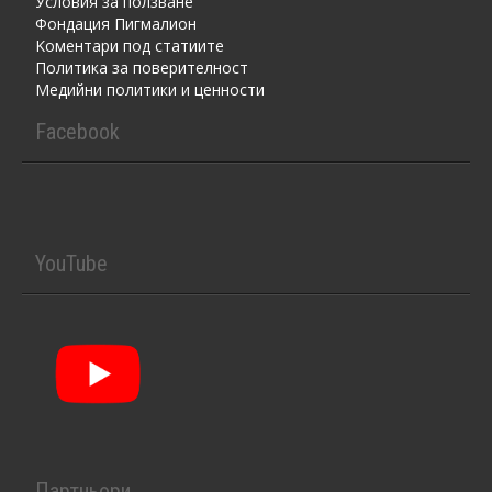
Условия за ползване
Фондация Пигмалион
Kоментaри под статиите
Политика за поверителност
Медийни политики и ценности
Facebook
YouTube
Партньори