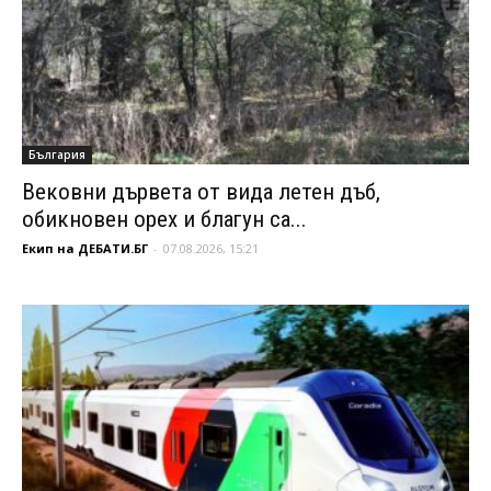
България
Вековни дървета от вида летен дъб,
обикновен орех и благун са...
Екип на ДЕБАТИ.БГ
-
07.08.2026, 15:21