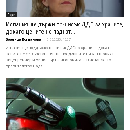
Пари
Испания ще държи по-нисък ДДС за храните,
докато цените не паднат...
Зорница Богданова
-
10.06.2023, 16:07
Испания ще поддържа по-нисък ДДС на храните, докато
цените не се възстановят на предишните нива. Първият
вицепремиер и министър на икономиката в испанското
правителство Надя...