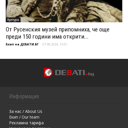
Култура
От Русенския музей припомниха, че още
преди 150 години има открити...
Екип на ДЕБАТИ.БГ
-
07.08.2026, 15:01
Информация
За нас / About Us
Екип / Our team
Рекламна тарифа